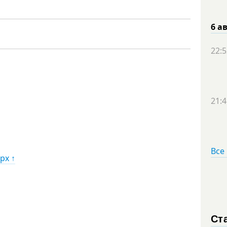
6 а
22:5
21:4
Все
рх ↑
Ст