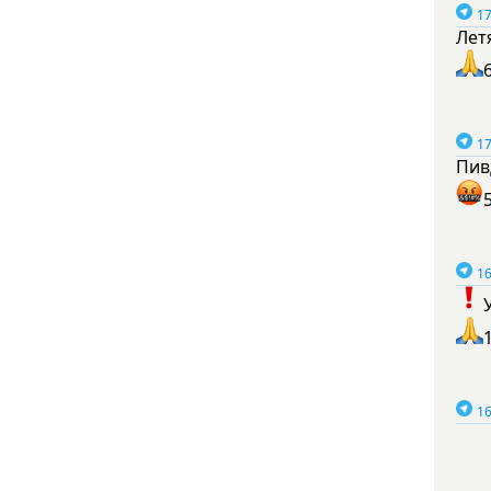
17
Лет
17
Пив
16
16