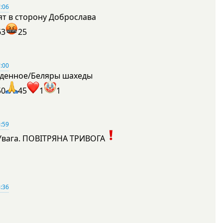
:06
ят в сторону Доброслава
63
25
:00
денное/Беляры шахеды
50
45
1
1
:59
Увага. ПОВІТРЯНА ТРИВОГА
1
:36