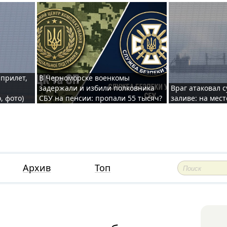
 прилет,
В Черноморске военкомы
задержали и избили полковника
Враг атаковал 
, фото)
СБУ на пенсии: пропали 55 тысяч?
заливе: на мес
Архив
Топ