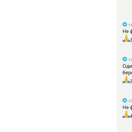
17
Не 
17
Оди
бер
17
Не 