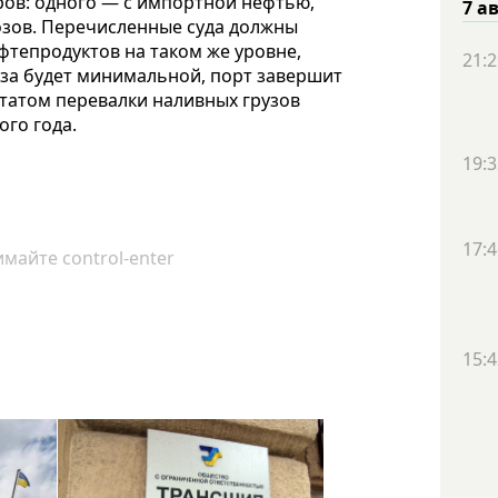
ров: одного — с импортной нефтью,
7 а
озов. Перечисленные суда должны
тепродуктов на таком же уровне,
21:2
ноза будет минимальной, порт завершит
татом перевалки наливных грузов
го года.
19:3
17:4
майте control-enter
15:4