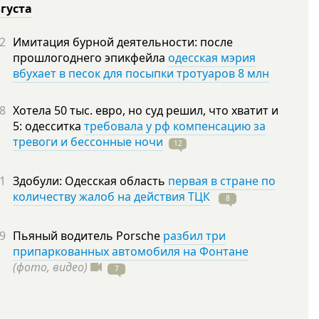
вгуста
2
Имитация бурной деятельности: после
прошлогоднего эпикфейла
одесская мэрия
вбухает в песок для посыпки тротуаров 8 млн
8
Хотела 50 тыс. евро, но суд решил, что хватит и
5: одесситка
требовала у рф компенсацию за
тревоги и бессонные ночи
12
1
Здобули: Одесская область
первая в стране по
количеству жалоб на действия ТЦК
8
9
Пьяный водитель Porsche
разбил три
припаркованных автомобиля на Фонтане
(фото, видео)
7