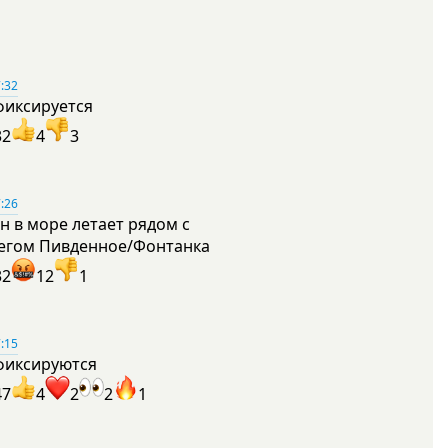
:32
фиксируется
32
4
3
:26
н в море летает рядом с
егом Пивденное/Фонтанка
32
12
1
:15
фиксируются
47
4
2
2
1