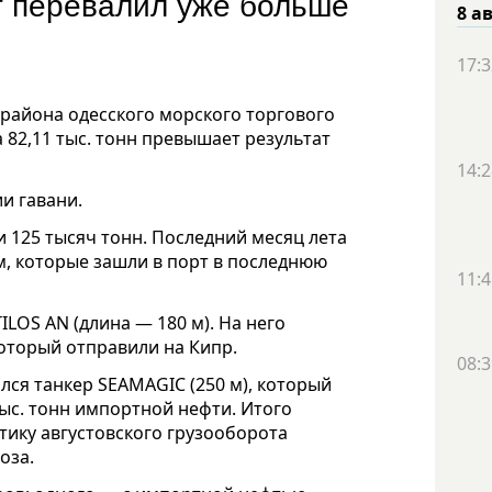
т перевалил уже больше
8 а
17:3
ерайона одесского морского торгового
а 82,11 тыс. тонн превышает результат
14:2
и гавани.
 125 тысяч тонн. Последний месяц лета
м, которые зашли в порт в последнюю
11:4
TILOS AN (длина — 180 м). На него
который отправили на Кипр.
08:3
ся танкер SEAMAGIC (250 м), который
тыс. тонн импортной нефти. Итого
стику августовского грузооборота
оза.