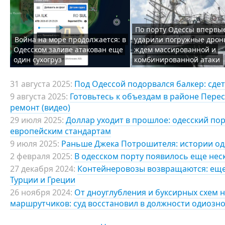
По порту Одессы впервы
Война на море продолжается: в
ударили погружные дрон
Одесском заливе атакован еще
ждем массированной и
один сухогруз
комбинированной атаки
31 августа 2025:
Под Одессой подорвался балкер: сде
9 августа 2025:
Готовьтесь к объездам в районе Перес
ремонт (видео)
29 июля 2025:
Доллар уходит в прошлое: одесский пор
европейским стандартам
9 июля 2025:
Раньше Джека Потрошителя: истории од
2 февраля 2025:
В одесском порту появилось еще неск
27 декабря 2024:
Контейнеровозы возвращаются: еще 
Турции и Греции
26 ноября 2024:
От дноуглубления и буксирных схем на
маршрутчиков: суд восстановил в должности одиозн