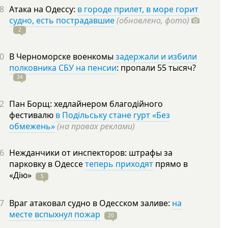
8
Атака на Одессу:
в городе прилет, в море горит
судно, есть пострадавшие
(обновлено, фото)
2
0
В Черноморске военкомы
задержали и избили
полковника СБУ на пенсии
: пропали 55
тысяч?
34
2
Пан Борщ: хедлайнером благодійного
фестивалю
в Подільську стане гурт «Без
обмежень»
(на правах реклами)
6
Нежданчики от инспекторов: штрафы за
парковку в Одессе
теперь приходят
прямо в
«Дію»
5
7
Враг атаковал судно в Одесском заливе:
на
месте вспыхнул пожар
20