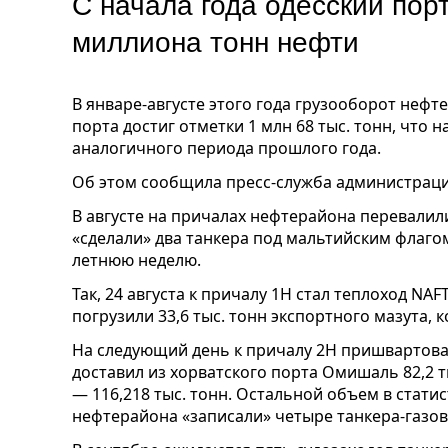
С начала года одесский пор
миллиона тонн нефти
В январе-августе этого года грузооборот нефт
порта достиг отметки 1 млн 68 тыс. тонн, что н
аналогичного периода прошлого года.
Об этом сообщила пресс-служба администраци
В августе на причалах нефтерайона перевалили
«сделали» два танкера под мальтийским флаго
летнюю неделю.
Так, 24 августа к причалу 1Н стал теплоход NAF
погрузили 33,6 тыс. тонн экспортного мазута, 
На следующий день к причалу 2Н пришвартовал
доставил из хорватского порта Омишаль 82,2 
— 116,218 тыс. тонн. Остальной объем в стати
нефтерайона «записали» четыре танкера-газов