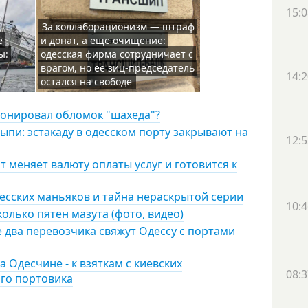
15:0
За коллаборационизм — штраф
е
и донат, а еще очищение:
ы:
одесская фирма сотрудничает с
врагом, но ее зиц-председатель
14:2
остался на свободе
тонировал обломок "шахеда"?
ыпи: эстакаду в одесском порту закрывают на
12:5
т меняет валюту оплаты услуг и готовится к
есских маньяков и тайна нераскрытой серии
10:4
олько пятен мазута (фото, видео)
два перевозчика свяжут Одессу с портами
 Одесчине - к взяткам с киевских
08:3
ого портовика