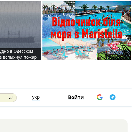
судно в Одесском
те вспыхнул пожар
укр
Войти