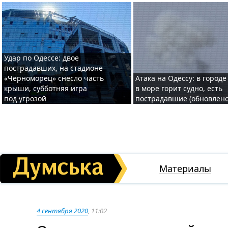
Удар по Одессе: двое
пострадавших, на стадионе
«Черноморец» снесло часть
Атака на Одессу: в городе
крыши, субботняя игра
в море горит судно, есть
под угрозой
пострадавшие (обновлено
Материалы
4 сентября 2020
, 11:02