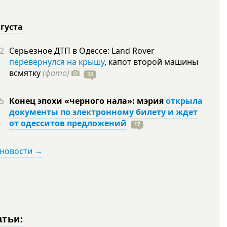
вгуста
2
Серьезное ДТП в Одессе: Land Rover
перевернулся на крышу
, капот второй машины
всмятку
(фото)
38
5
Конец эпохи «черного нала»: мэрия
открыла
документы по электронному билету и ждет
от одесситов предложений
17
 новости →
атьи: