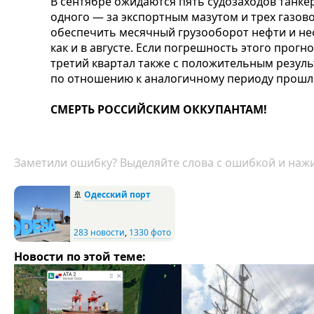
В сентябре ожидаются пять судозаходов танке
одного — за экспортным мазутом и трех газов
обеспечить месячный грузооборот нефти и неф
как и в августе. Если погрешность этого прог
третий квартал также с положительным резуль
по отношению к аналогичному периоду прошло
СМЕРТЬ РОССИЙСКИМ ОККУПАНТАМ!
Заметили ошибку? Выделяйте слова с ошибкой и нажи
🚢
Одесский порт
283 новости
,
1330 фото
Новости по этой теме: