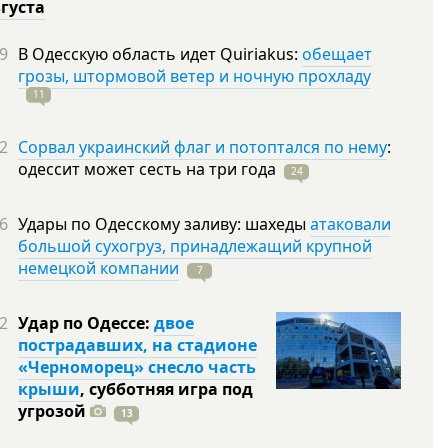
вгуста
9
В Одесскую область идет Quiriakus:
обещает
грозы, штормовой ветер и ночную прохладу
11
2
Сорвал украинский флаг и потоптался по нему
:
одессит может сесть на три
года
24
6
Удары по Одесскому заливу: шахеды
атаковали
большой сухогруз, принадлежащий крупной
немецкой компании
7
2
Удар по Одессе:
двое
пострадавших, на стадионе
«Черноморец» снесло часть
крыши
, субботняя игра под
угрозой
13