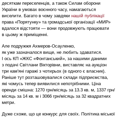
десяткам переселенців, а також Силам оборони
України в умовах воєнного часу, намагаються
виселити. Багато в чому завдяки
нашій публікації
права «Порятунку» та громадської організації «МИР»
вдалося відстояти — вони продовжують працювати
в цьому ж приміщенні.
Але подружжя Ахмеров-Осауленко,
як уже зазначалося вище, не любить здаватися.
І ось КП «ЖКС «Фонтанський», за нашими даними
з подачі Світлани Вікторівни, виставляє на аукціон
три кам'яні гаражі з чотирьох (в одного є власник).
Раніше тут розташовувалися склади підприємства,
які чомусь тепер виявилися непотрібними. Ціна
оренди смішна: 1270 грн/місяць за 13.3 кв. м, 1337 грн/
місяць за 14 кв. м і 3066 грн/місяць за 32 квадратних
метри.
Дуже схоже, що це конкурс для своїх. Політика міської