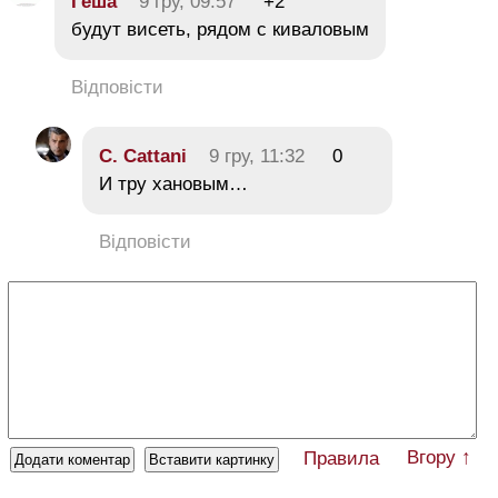
Геша
9 гру, 09:57
+2
будут висеть, рядом с киваловым
Відповісти
C. Cattani
9 гру, 11:32
0
И тру хановым…
Відповісти
Вгору ↑
Правила