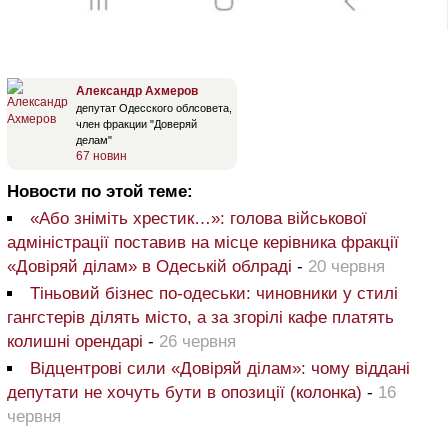
Александр Ахмеров
депутат Одесского облсовета,
член фракции "Доверяй
делам"
67 новин
Новости по этой теме:
«Або зніміть хрестик…»: голова військової
адміністрації поставив на місце керівника фракції
«Довіряй ділам» в Одеській облраді
-
20 червня
Тіньовий бізнес по-одеськи: чиновники у стилі
гангстерів ділять місто, а за згорілі кафе платять
колишні орендарі
-
26 червня
Відцентрові сили «Довіряй ділам»: чому віддані
депутати не хочуть бути в опозиції (колонка)
-
16
червня