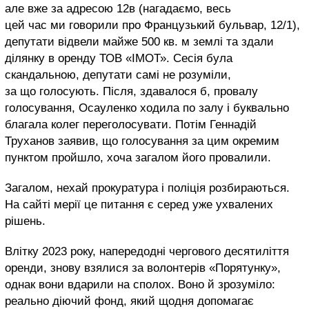
але вже за адресою 12в (нагадаємо, весь
цей час ми говорили про Французький бульвар, 12/1),
депутати відвели майже 500 кв. м землі та здали
ділянку в оренду ТОВ «ІМОТ». Сесія була
скандальною, депутати самі не розуміли,
за що голосують. Після, здавалося б, провалу
голосування, Осауленко ходила по залу і буквально
благала колег переголосувати. Потім Геннадій
Труханов заявив, що голосування за цим окремим
пунктом пройшло, хоча загалом його провалили.
Загалом, нехай прокуратура і поліція розбираються.
На сайті мерії це питання є серед уже ухвалених
рішень.
Влітку 2023 року, напередодні чергового десятиліття
оренди, знову взялися за волонтерів «Порятунку»,
однак вони вдарили на сполох. Воно й зрозуміло:
реально діючий фонд, який щодня допомагає