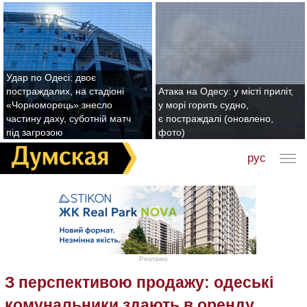
Удар по Одесі: двоє
постраждалих, на стадіоні
Атака на Одесу: у місті приліт,
«Чорноморець» знесло
у морі горить судно,
частину даху, суботній матч
є постраждалі (оновлено,
під загрозою
фото)
рус
Реклама
З перспективою продажу: одеські
комунальники здають в оренду