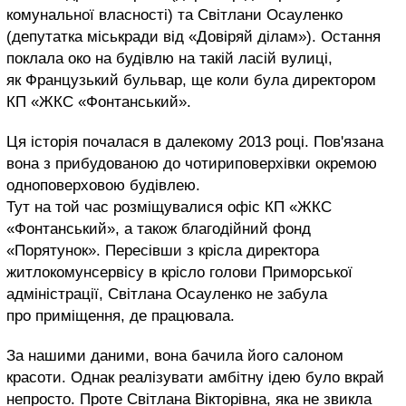
комунальної власності) та Світлани Осауленко
(депутатка міськради від «Довіряй ділам»). Остання
поклала око на будівлю на такій ласій вулиці,
як Французький бульвар, ще коли була директором
КП «ЖКС «Фонтанський».
Ця історія почалася в далекому 2013 році. Пов'язана
вона з прибудованою до чотириповерхівки окремою
одноповерховою будівлею.
Тут на той час розміщувалися офіс КП «ЖКС
«Фонтанський», а також благодійний фонд
«Порятунок». Пересівши з крісла директора
житлокомунсервісу в крісло голови Приморської
адміністрації, Світлана Осауленко не забула
про приміщення, де працювала.
За нашими даними, вона бачила його салоном
красоти. Однак реалізувати амбітну ідею було вкрай
непросто. Проте Світлана Вікторівна, яка не звикла