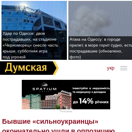
Удар по Одессе: двое
пострадавших, на стадионе
Атака на Одессу: в городе
«Черноморец» снесло часть
прилет, в море горит судно, ест
крыши, субботняя игра
пострадавшие (обновлено,
под угрозой
фото)
укр
Реклама
Бывшие «сильноукраинцы»
окончательно ушли в оппозицию