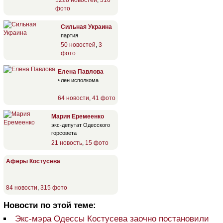
1228 новостей
,
316
фото
Сильная Украина
партия
50 новостей
,
3
фото
Елена Павлова
член исполкома
64 новости
,
41 фото
Мария Еремеенко
экс-депутат Одесского
горсовета
21 новость
,
15 фото
Аферы Костусева
84 новости
,
315 фото
Новости по этой теме:
Экс-мэра Одессы Костусева заочно постановили