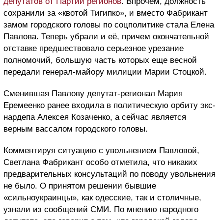
депутатов от Партии регионов
. Впрочем, должность
сохранили за «квотой Тигипко», и вместо Фабрикант
замом городского головы по соцполитике стала Елена
Павлова. Теперь убрали и её, причем окончательной
отставке предшествовало серьезное урезание
полномочий, большую часть которых еще весной
передали генерал-майору милиции Марии Стоцкой.
Сменившая Павлову депутат-регионал Мария
Еремеенко ранее входила в политическую орбиту экс-
нардепа Алексея Козаченко, а сейчас является
верным вассалом городского головы.
Комментируя ситуацию с увольнением Павловой,
Светлана Фабрикант особо отметила, что никаких
предварительных консультаций по поводу увольнения
не было. О принятом решении бывшие
«сильноукраинцы», как одесские, так и столичные,
узнали из сообщений СМИ. По мнению народного