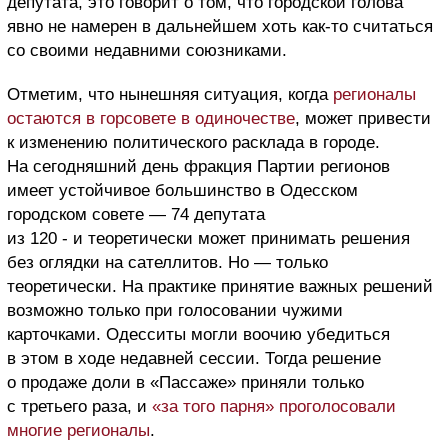
депутата, это говорит о том, что городской голова
явно не намерен в дальнейшем хоть как-то считаться
со своими недавними союзниками.
Отметим, что нынешняя ситуация, когда
регионалы
остаются в горсовете в одиночестве
, может привести
к изменению политического расклада в городе.
На сегодняшний день фракция Партии регионов
имеет устойчивое большинство в Одесском
городском совете — 74 депутата
из 120 - и теоретически может принимать решения
без оглядки на сателлитов. Но — только
теоретически. На практике принятие важных решений
возможно только при голосовании чужими
карточками. Одесситы могли воочию убедиться
в этом в ходе недавней сессии. Тогда решение
о продаже доли в «Пассаже» приняли только
с третьего раза, и
«за того парня» проголосовали
многие регионалы
.