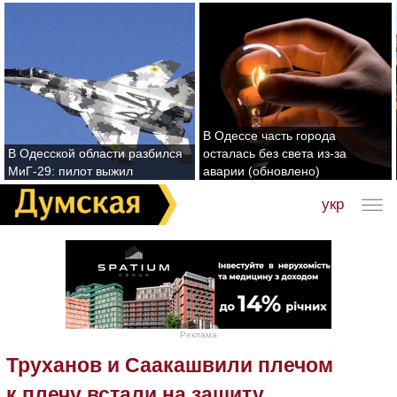
В Одессе часть города
В Одесской области разбился
осталась без света из-за
МиГ-29: пилот выжил
аварии (обновлено)
укр
Реклама
Труханов и Саакашвили плечом
к плечу встали на защиту