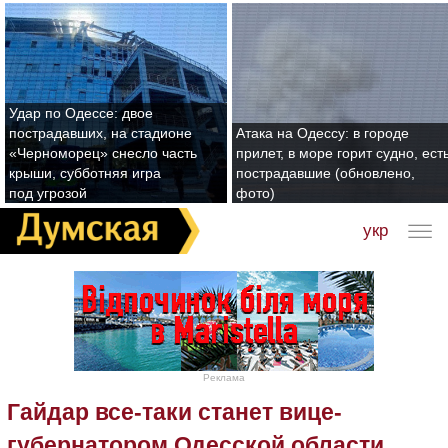
Удар по Одессе: двое
пострадавших, на стадионе
Атака на Одессу: в городе
«Черноморец» снесло часть
прилет, в море горит судно, ест
крыши, субботняя игра
пострадавшие (обновлено,
под угрозой
фото)
укр
Реклама
Гайдар все-таки станет вице-
губернатором Одесской области