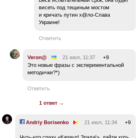
Весь испытательный срок, она будет
висеть под тещиным мостом
и кричать путин х@ло-Слава
Украине!
Ответить
Veron@
21 июл, 11:37
+9
Это новые фразы с экспериментальной
методички?*)
Ответить
1 ответ →
Andriy Borisenko
21 июл, 11:34
+9
Чуть-что сразу «Караул! Зрада!» дайте хоть