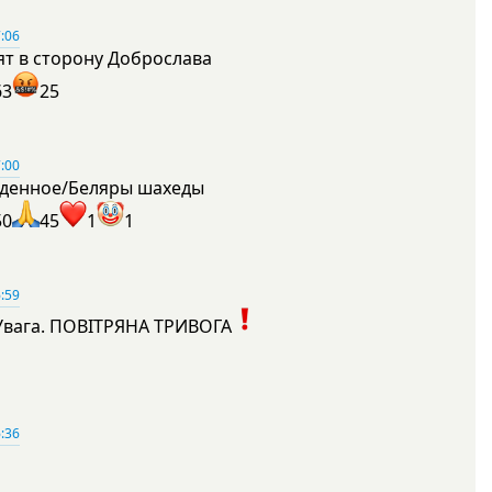
:06
ят в сторону Доброслава
63
25
:00
денное/Беляры шахеды
50
45
1
1
:59
Увага. ПОВІТРЯНА ТРИВОГА
1
:36