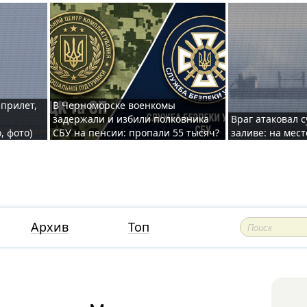
 прилет,
В Черноморске военкомы
задержали и избили полковника
Враг атаковал 
, фото)
СБУ на пенсии: пропали 55 тысяч?
заливе: на мес
Архив
Топ