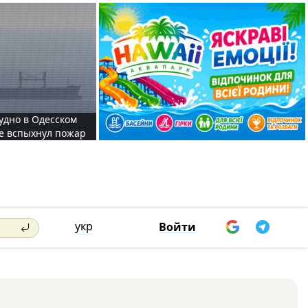
судно в Одесском
те вспыхнул пожар
укр
Войти