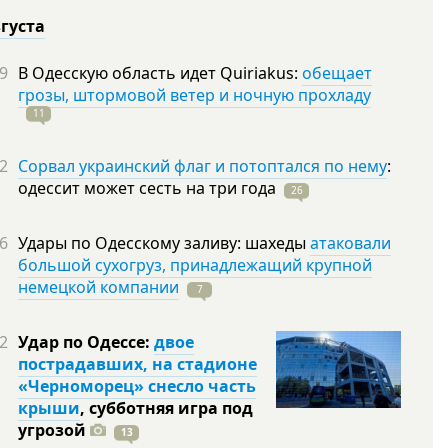
вгуста
9
В Одесскую область идет Quiriakus:
обещает
грозы, штормовой ветер и ночную прохладу
11
2
Сорвал украинский флаг и потоптался по нему
:
одессит может сесть на три
года
26
6
Удары по Одесскому заливу: шахеды
атаковали
большой сухогруз, принадлежащий крупной
немецкой компании
7
2
Удар по Одессе:
двое
пострадавших, на стадионе
«Черноморец» снесло часть
крыши
, субботняя игра под
угрозой
13