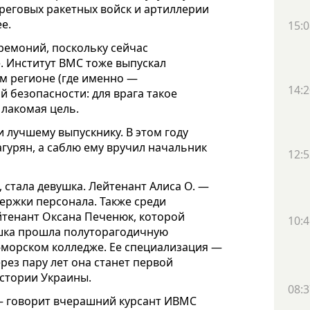
ереговых ракетных войск и артиллерии
е.
15:0
ремоний, поскольку сейчас
. Институт ВМС тоже выпускал
гом регионе (где именно —
14:2
й безопасности: для врага такое
 лакомая цель.
 лучшему выпускнику. В этом году
гурян, а саблю ему вручил начальник
12:5
, стала девушка. Лейтенант Алиса О. —
ержки персонала. Также среди
йтенант Оксана Печенюк, которой
10:4
ушка прошла полуторагодичную
-морском колледже. Ее специализация —
рез пару лет она станет первой
стории Украины.
08:3
 — говорит вчерашний курсант ИВМС