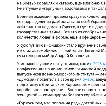
на боевых кораблях и катерах, в дивизионах б
(«нептуны» и «гарпуны»), водолазами и так дале
Военная академия провела сразу несколько це
ее подразделения разбросаны по всей Украине
лейтенантов не дома, в Одессе, а где-то в дру
государственная тайна). Все это из соображени
количество людей в форме, еще и офицеров —
У сухопутчиков «фишкой» стало вручение сабли
им стал автомобилист — лейтенант Евгений Ма
вуза генерал-майор Андрей Ковальчук.
У моряков лучшим выпускником, как и
в 2025-м
профессионал по линии психологической подд
выпускников военно-морского института — ле
«Думская» посвятила в свое время
очерк
: дев
подготовку в британском Королевском военно
корабельное вооружение. Вполне вероятно, че
женщиной — командиром боевого корабля в и
«Горжусь тем, что пополнил ряды достойных,