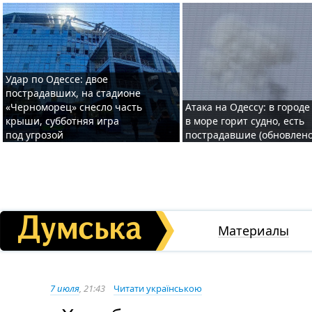
Удар по Одессе: двое
пострадавших, на стадионе
«Черноморец» снесло часть
Атака на Одессу: в городе
крыши, субботняя игра
в море горит судно, есть
под угрозой
пострадавшие (обновлено
Материалы
7 июля
, 21:43
Читати українською