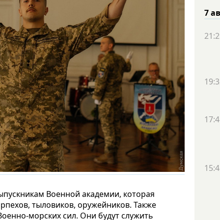
7 а
21:2
19:3
17:4
15:4
выпускникам Военной академии, которая
орпехов, тыловиков, оружейников. Также
Военно-морских сил. Они будут служить