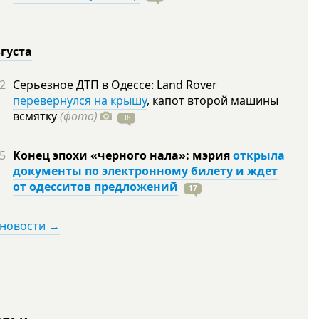
вгуста
2
Серьезное ДТП в Одессе: Land Rover
перевернулся на крышу
, капот второй машины
всмятку
(фото)
38
5
Конец эпохи «черного нала»: мэрия
открыла
документы по электронному билету и ждет
от одесситов предложений
17
 новости →