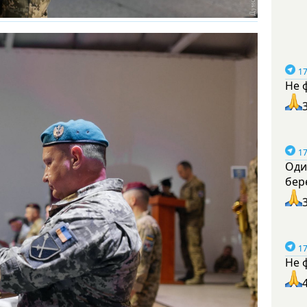
17
Не 
17
Оди
бер
17
Не 