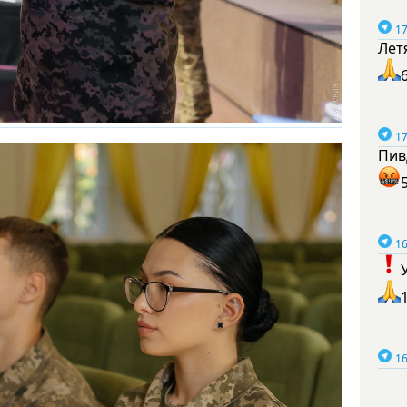
17
Лет
17
Пив
16
16