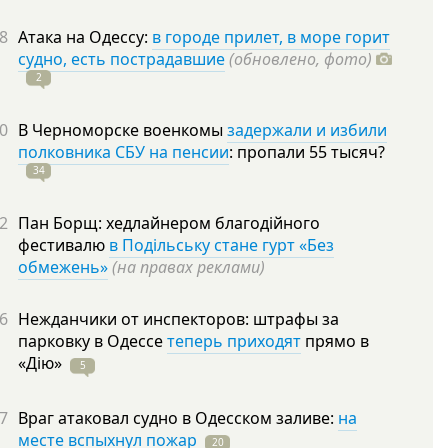
8
Атака на Одессу:
в городе прилет, в море горит
судно, есть пострадавшие
(обновлено, фото)
2
0
В Черноморске военкомы
задержали и избили
полковника СБУ на пенсии
: пропали 55
тысяч?
34
2
Пан Борщ: хедлайнером благодійного
фестивалю
в Подільську стане гурт «Без
обмежень»
(на правах реклами)
6
Нежданчики от инспекторов: штрафы за
парковку в Одессе
теперь приходят
прямо в
«Дію»
5
7
Враг атаковал судно в Одесском заливе:
на
месте вспыхнул пожар
20