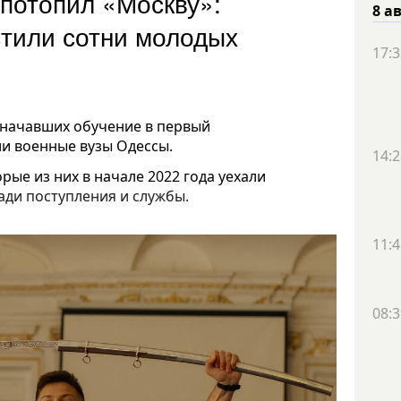
 потопил «Москву»:
8 а
тили сотни молодых
17:3
 начавших обучение в первый
и военные вузы Одессы.
14:2
рые из них в начале 2022 года уехали
ади поступления и службы.
11:4
08:3