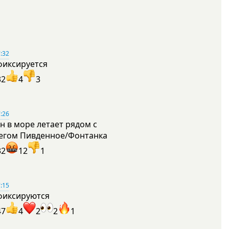
:32
фиксируется
32
4
3
:26
н в море летает рядом с
егом Пивденное/Фонтанка
32
12
1
:15
фиксируются
47
4
2
2
1