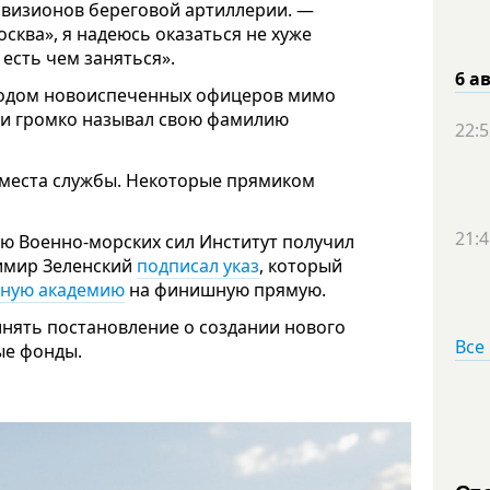
ивизионов береговой артиллерии. —
сква», я надеюсь оказаться не хуже
 есть чем заняться».
6 а
одом новоиспеченных офицеров мимо
о и громко называл свою фамилию
22:5
 места службы. Некоторые прямиком
21:4
ню Военно-морских сил Институт получил
димир Зеленский
подписал указ
, который
нную академию
на финишную прямую.
инять постановление о создании нового
Все
ые фонды.