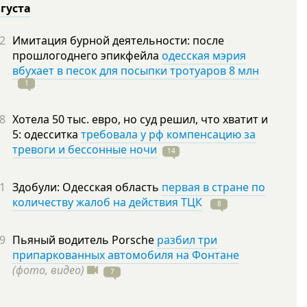
вгуста
2
Имитация бурной деятельности: после
прошлогоднего эпикфейла
одесская мэрия
вбухает в песок для посыпки тротуаров 8 млн
1
8
Хотела 50 тыс. евро, но суд решил, что хватит и
5: одесситка
требовала у рф компенсацию за
тревоги и бессонные ночи
14
1
Здобули: Одесская область
первая в стране по
количеству жалоб на действия ТЦК
8
9
Пьяный водитель Porsche
разбил три
припаркованных автомобиля на Фонтане
(фото, видео)
7