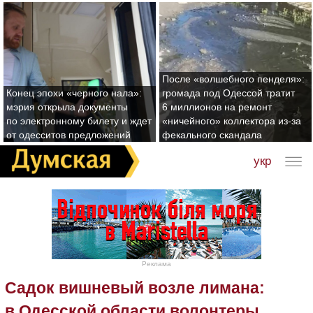
После «волшебного пенделя»:
Конец эпохи «черного нала»:
громада под Одессой тратит
мэрия открыла документы
6 миллионов на ремонт
по электронному билету и ждет
«ничейного» коллектора из-за
от одесситов предложений
фекального скандала
укр
Реклама
Садок вишневый возле лимана:
в Одесской области волонтеры