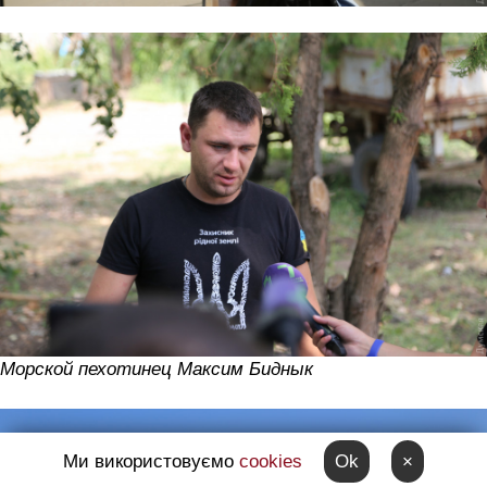
Морской пехотинец Максим Биднык
Ми використовуємо
cookies
Ok
×