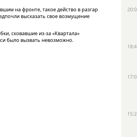
шим на фронте, такое действо в разгар
20:0
едпочли высказать свое возмущение
бки, сковавшие из-за «Квартала»
акси было вызвать невозможно.
18:4
17:0
15:2