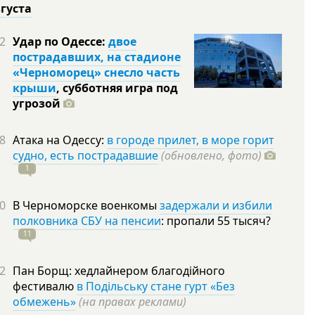
вгуста
2
Удар по Одессе:
двое
пострадавших, на стадионе
«Черноморец» снесло часть
крыши
, субботняя игра под
угрозой
8
Атака на Одессу:
в городе прилет, в море горит
судно, есть пострадавшие
(обновлено, фото)
1
0
В Черноморске военкомы
задержали и избили
полковника СБУ на пенсии
: пропали 55
тысяч?
11
2
Пан Борщ: хедлайнером благодійного
фестивалю
в Подільську стане гурт «Без
обмежень»
(на правах реклами)