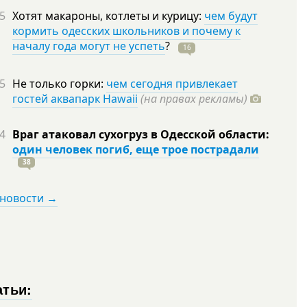
5
Хотят макароны, котлеты и курицу:
чем будут
кормить одесских школьников и почему к
началу года могут не успеть
?
16
5
Не только горки:
чем сегодня привлекает
гостей аквапарк Hawaii
(на правах рекламы)
4
Враг атаковал сухогруз в Одесской области:
один человек погиб, еще трое пострадали
38
 новости →
атьи: