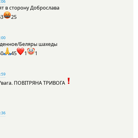
:06
ят в сторону Доброслава
63
25
:00
денное/Беляры шахеды
50
45
1
1
:59
Увага. ПОВІТРЯНА ТРИВОГА
1
:36