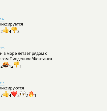
:32
фиксируется
32
4
3
:26
н в море летает рядом с
егом Пивденное/Фонтанка
32
12
1
:15
фиксируются
47
4
2
2
1