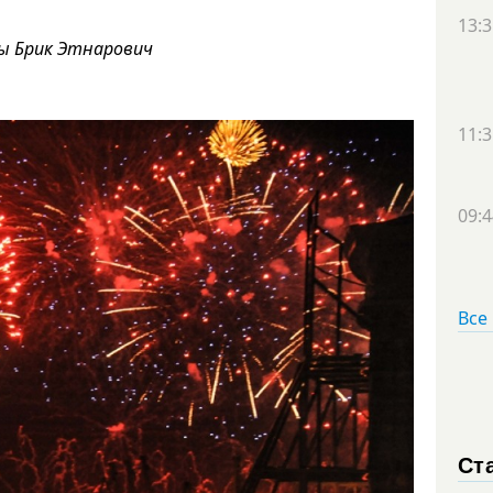
13:3
ны Брик Этнарович
11:3
09:4
Все
Ст