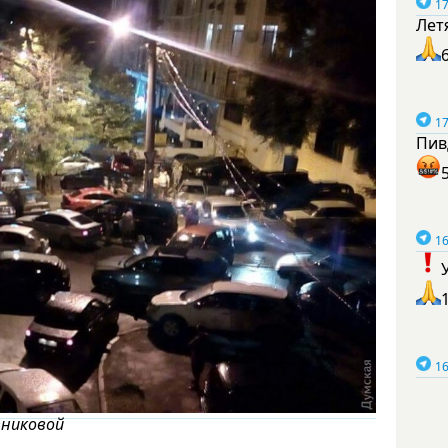
17
Лет
17
Пив
16
16
тниковой