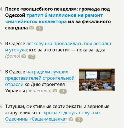
4
После «волшебного пенделя»: громада под
Одессой
тратит 6 миллионов на ремонт
«ничейного» коллектора
из-за фекального
скандала
3
5
В Одессе
легковушка провалилась под асфальт
и утонула
: кто за это ответит — пока загадка
(фото)
17
1
В Одессе
наградили лучших
представителей строительной
отрасли
ко Дню строителя
Украины
(общество)
3
9
Титушки, фиктивные сертификаты и зерновые
«карусели»: что
скрывает депутат-слуга из
Одесчины «Саша-мешалка»
3