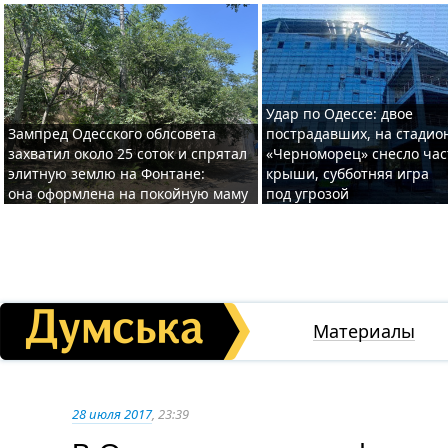
Удар по Одессе: двое
Зампред Одесского облсовета
пострадавших, на стадио
захватил около 25 соток и спрятал
«Черноморец» снесло час
элитную землю на Фонтане:
крыши, субботняя игра
она оформлена на покойную маму
под угрозой
Материалы
28 июля 2017
, 23:39