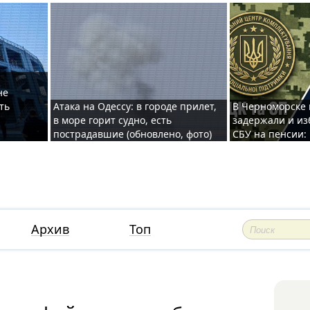
не
ть
Атака на Одессу: в городе прилет,
В Черноморске
в море горит судно, есть
задержали и из
пострадавшие (обновлено, фото)
СБУ на пенсии:
Архив
Топ