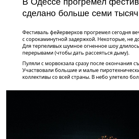
В Одессе прогремел фести
сделано больше семи тыся
Фестиваль фейерверков прогремел сегодня веч
с сорокаминутной задержкой. Некоторые, не 
Для терпеливых шумное огненное шоу длилось
перерывами (чтобы дать рассеяться дыму).
Пуляли с морвокзала сразу после окончания с
Участвовали большие и малые пиротехнически
коллективы со всей страны. В небо улетело бо