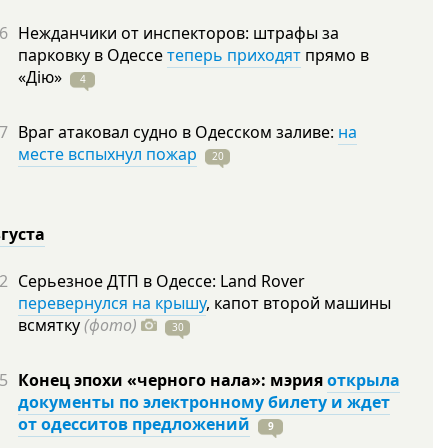
6
Нежданчики от инспекторов: штрафы за
парковку в Одессе
теперь приходят
прямо в
«Дію»
4
7
Враг атаковал судно в Одесском заливе:
на
месте вспыхнул пожар
20
вгуста
2
Серьезное ДТП в Одессе: Land Rover
перевернулся на крышу
, капот второй машины
всмятку
(фото)
30
5
Конец эпохи «черного нала»: мэрия
открыла
документы по электронному билету и ждет
от одесситов предложений
9