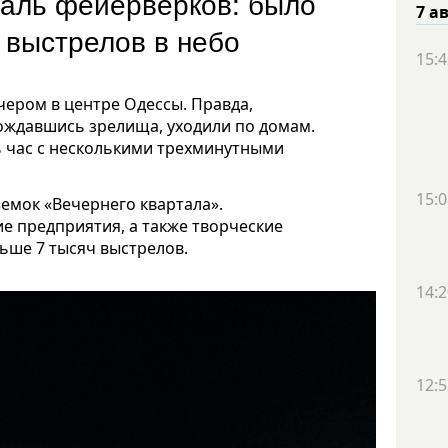
валь фейерверков: было
7 а
ч выстрелов в небо
15:4
ером в центре Одессы. Правда,
дождавшись зрелища, уходили по домам.
 час с несколькими трехминутными
15:0
ъемок «Вечернего квартала».
е предприятия, а также творческие
льше 7 тысяч выстрелов.
14:2
12:5