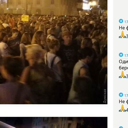
17
Не 
17
Оди
бер
17
Не 