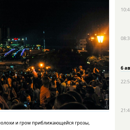
10:4
08:3
6 а
22:5
21:4
полохи и гром приближающейся грозы,