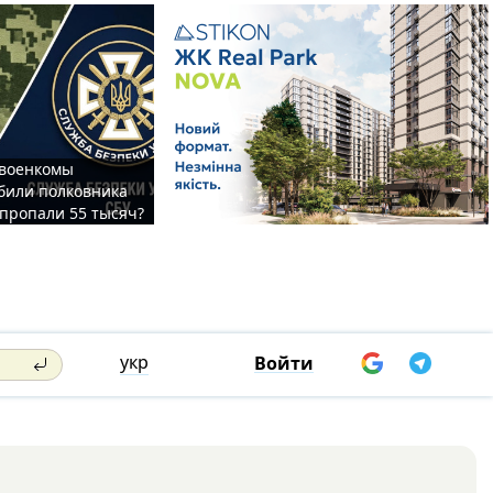
 военкомы
били полковника
 пропали 55 тысяч?
укр
Войти