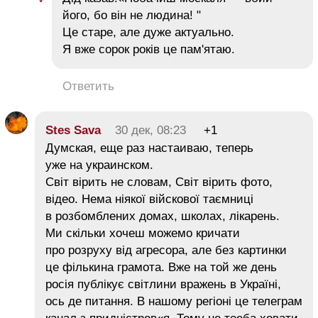
його, бо він не людина! "
Це старе, але дуже актуально.
Я вже сорок років це пам'ятаю.
Ответить
Stes Sava
30 дек, 08:23
+1
Думская, еще раз настаиваю, теперь
уже на украинском.
Світ вірить не словам, Світ вірить фото,
відео. Нема ніякої війскової таємниці
в розбомблених домах, школах, лікарень.
Ми скільки хочеш можемо кричати
про розруху від агресора, але без картинки
це фількина грамота. Вже на той же день
росія публікує світлини вражень в Україні,
ось де питання. В нашому регіоні це телеграм