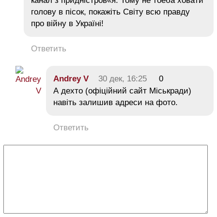
канал з придністров«я. Тому не тоеба ховати
голову в пісок, покажіть Світу всю правду
про війну в Україні!
Ответить
Andrey V
30 дек, 16:25
0
А дехто (офіційний сайт Міськради)
навіть залишив адреси на фото.
Ответить