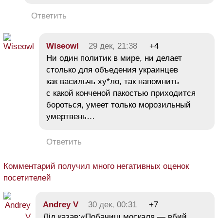
Ответить
Wiseowl
29 дек, 21:38
+4
Ни один политик в мире, ни делает
столько для объедения украинцев
как васильчь ху*ло, так напомнить
с какой конченой пакостью приходится
бороться, умеет только морозильный
умертвень…
Ответить
Комментарий получил много негативных оценок
посетителей
Andrey V
30 дек, 00:31
+7
Дід казав:«Побачиш москаля — вбий