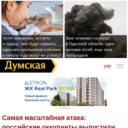
Хотят макароны, котлеты
Враг атаковал сухогруз
и курицу: чем будут кормить
в Одесской области: один
одесских школьников и почему
человек погиб, еще трое
к началу года могут не успеть?
пострадали
укр
Реклама
Самая масштабная атака:
российские оккупанты выпустили