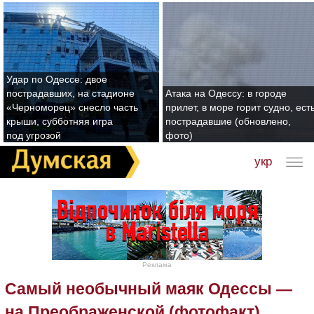
Удар по Одессе: двое
пострадавших, на стадионе
Атака на Одессу: в городе
«Черноморец» снесло часть
прилет, в море горит судно, ест
крыши, субботняя игра
пострадавшие (обновлено,
под угрозой
фото)
укр
Реклама
Самый необычный маяк Одессы —
на Преображенской (фотофакт)