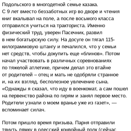
Подольского в многодетной семье казака.
С 9 лет вместо беззаботных игр во дворе и чтения
книг вкалывал на поле, а после восьмого класса
отправился учиться на тракториста. Именно
физический труд, уверен Пасечник, развил
в нем богатырскую силу. На досуге он тягал 115-
килограммовую штангу и печалился, что у семьи
нет средств, чтобы докупить еще «блинов». Потом
начал участвовать в различных соревнованиях
по тяжелой атлетике, причем делал это втайне
от родителей – отец и мать не одобряли странное
и, на их взгляд, бесполезное увлечение сына.
«Однажды я сказал, что иду в военкомат, а сам пошел
на первенство района по гирям и занял первое место.
Родители узнали о моем вранье уже из газет», —
вспоминает силач.
Потом пришло время призыва. Парня отправили
тянуть лямку в одесский конвойный полк (сейчас