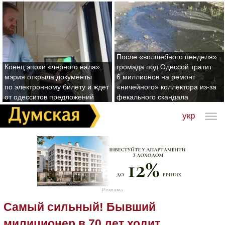
После «волшебного пенделя»:
Конец эпохи «черного нала»:
громада под Одессой тратит
мэрия открыла документы
6 миллионов на ремонт
по электронному билету и ждет
«ничейного» коллектора из-за
от одесситов предложений
фекального скандала
укр
Реклама
Самый сильный! Бывший
милиционер в 70 лет ходит