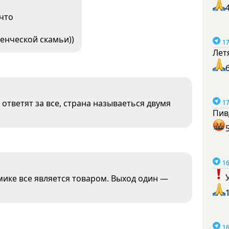
 что
денческой скамьи))
17
Лет
 ответят за все, страна называеться двумя
17
Пив
16
ике все является товаром. Выход один —
16