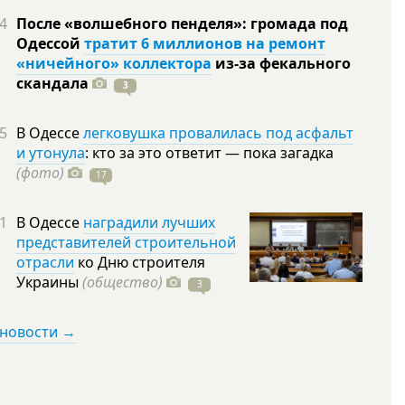
4
После «волшебного пенделя»: громада под
Одессой
тратит 6 миллионов на ремонт
«ничейного» коллектора
из-за фекального
скандала
3
5
В Одессе
легковушка провалилась под асфальт
и утонула
: кто за это ответит — пока загадка
(фото)
17
1
В Одессе
наградили лучших
представителей строительной
отрасли
ко Дню строителя
Украины
(общество)
3
 новости →