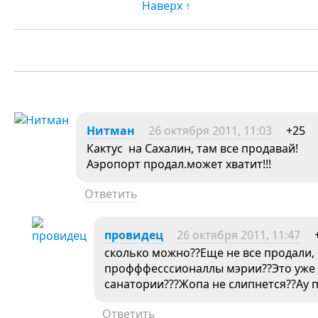
Наверх ↑
Нитман
26 октября 2011, 11:03
+25
Кактус на Сахалин, там все продавай!
Аэропорт продал.может хватит!!!
Ответить
провидец
26 октября 2011, 11:47
сколько можно??Еще не все продали,
профффесссионаллы мэрии??Это уже
санатории???Жопа не слипнется??Ау п
Ответить