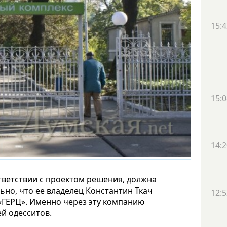
15:4
15:0
14:2
тветствии с проектом решения, должна
ьно, что ее владелец Константин Ткач
12:5
«ГЕРЦ». Именно через эту компанию
й одесситов.