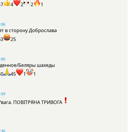
47
4
2
2
1
:06
ят в сторону Доброслава
63
25
:00
денное/Беляры шахеды
50
45
1
1
:59
Увага. ПОВІТРЯНА ТРИВОГА
1
:36