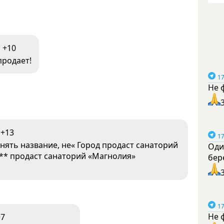
+10
продает!
17
Не 
+13
17
нять название, не« Город продаст санаторий
Оди
*** продаст санаторий «Магнолия»
бер
17
Не 
+7