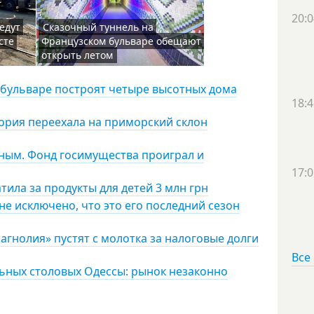
20:0
едут
Сказочный туннель на
сте
Французском бульваре обещают
открыть летом
м бульваре построят четыре высотных дома
18:4
ория переехала на приморский склон
ным. Фонд госимущества проиграл и
17:0
ила за продукты для детей 3 млн грн
не исключено, что это его последний сезон
агнолия» пустят с молотка за налоговые долги
Все
ьных столовых Одессы: рынок незаконно