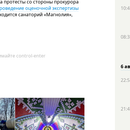
а протесты со стороны прокурора
10:4
проведение оценочной экспертизы
аходится санаторий «Магнолия»,
08:3
майте control-enter
6 а
22:5
21:4
е