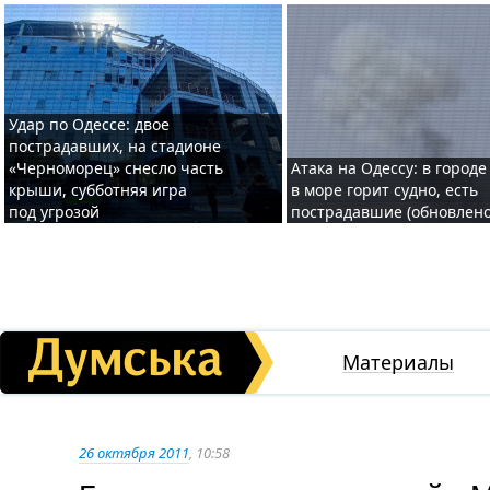
Удар по Одессе: двое
пострадавших, на стадионе
«Черноморец» снесло часть
Атака на Одессу: в городе
крыши, субботняя игра
в море горит судно, есть
под угрозой
пострадавшие (обновлено
Материалы
26 октября 2011
, 10:58