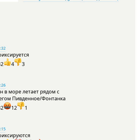
:32
фиксируется
32
4
3
:26
н в море летает рядом с
егом Пивденное/Фонтанка
32
12
1
:15
фиксируются