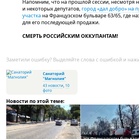
Напомним, что на прошлой сессии, несмотря н
и некоторых депутатов,
город «дал добро» на 
участка
на Французском бульваре 63/65, где н
для его последующей продажи.
СМЕРТЬ РОССИЙСКИМ ОККУПАНТАМ!
Заметили ошибку? Выделяйте слова с ошибкой и нажи
Санаторий
"Магнолия"
43 новости
,
10
фото
Новости по этой теме:
На Французском бульвар