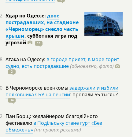
2
Удар по Одессе:
двое
пострадавших, на стадионе
«Черноморец» снесло часть
крыши
, субботняя игра под
угрозой
11
8
Атака на Одессу:
в городе прилет, в море горит
судно, есть пострадавшие
(обновлено, фото)
2
0
В Черноморске военкомы
задержали и избили
полковника СБУ на пенсии
: пропали 55
тысяч?
34
2
Пан Борщ: хедлайнером благодійного
фестивалю
в Подільську стане гурт «Без
обмежень»
(на правах реклами)