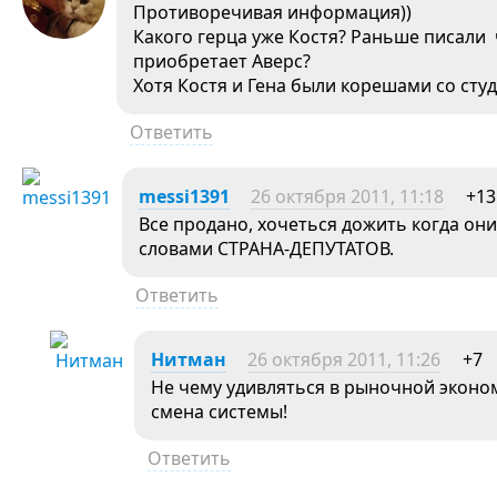
Противоречивая информация))
Какого герца уже Костя? Раньше писали
приобретает Аверс?
Хотя Костя и Гена были корешами со сту
Ответить
messi1391
26 октября 2011, 11:18
+13
Все продано, хочеться дожить когда они
словами СТРАНА-ДЕПУТАТОВ.
Ответить
Нитман
26 октября 2011, 11:26
+7
Не чему удивляться в рыночной эконом
смена системы!
Ответить