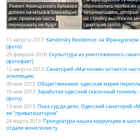
Ремонт Французского бульвара
образовалась пробка из
должен начаться в ближайшие
бетономешалок, которые 
дни: проезжую часть
на стройку высотки на ме
перекрывать не будут
санатория (фото)
11 августа 2017:
Kandinsky Residence: на Французско
(фото)
29 февраля 2016:
Скульптура из уничтоженного санат
(фотофакт)
12 августа 2013:
Санаторий «Магнолия» остается част
апелляцию
30 мая 2013:
Общественники: одесская мэрия переплат
16 мая 2013:
Заработал одесский сказочный тоннель: 
(фото)
13 мая 2013:
Пока суд да дело. Одесский санаторий «М
ее "приватизаторов"
24 марта 2013:
Прокуратура нашла коррупцию в школ
отдали монополисту