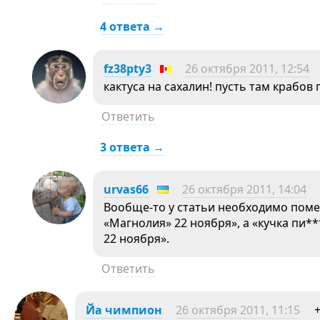
4 ответа →
fz38pty3
26 октября 2011, 12:54
кактуса на сахалин! пусть там крабов 
Ответить
3 ответа →
urvas66
26 октября 2011, 14:04
Вообще-то у статьи необходимо поме
«Магнолия» 22 ноября», а «кучка пи*
22 ноября».
Ответить
Йа чимпион
26 октября 2011, 11:15