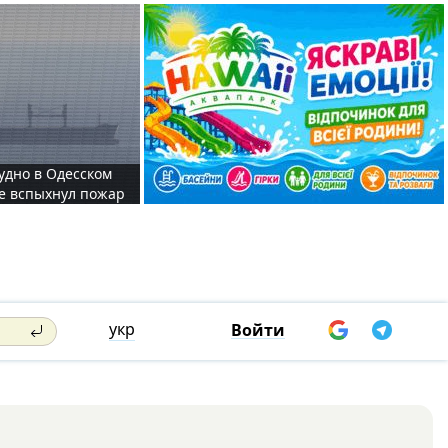
судно в Одесском
те вспыхнул пожар
укр
Войти