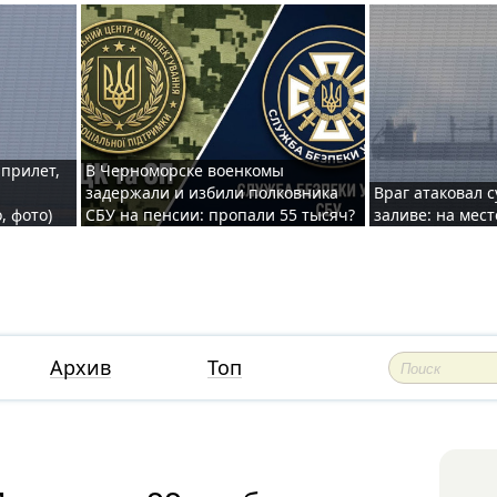
 прилет,
В Черноморске военкомы
задержали и избили полковника
Враг атаковал 
, фото)
СБУ на пенсии: пропали 55 тысяч?
заливе: на мес
Архив
Топ