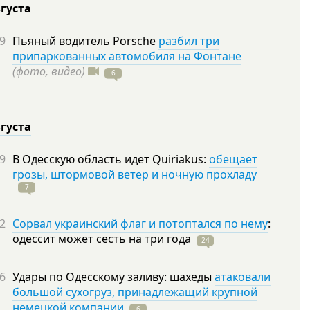
вгуста
9
Пьяный водитель Porsche
разбил три
припаркованных автомобиля на Фонтане
(фото, видео)
6
вгуста
9
В Одесскую область идет Quiriakus:
обещает
грозы, штормовой ветер и ночную прохладу
7
2
Сорвал украинский флаг и потоптался по нему
:
одессит может сесть на три
года
24
6
Удары по Одесскому заливу: шахеды
атаковали
большой сухогруз, принадлежащий крупной
немецкой компании
6