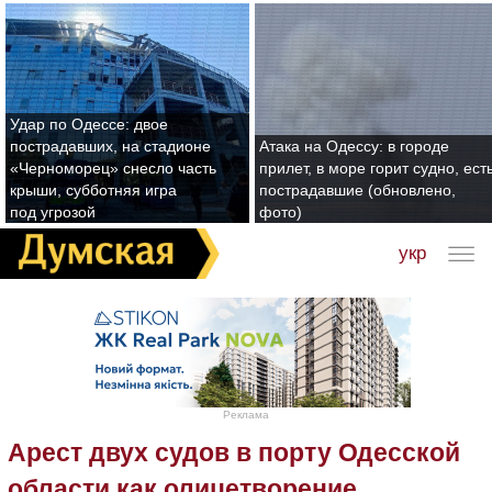
Удар по Одессе: двое
пострадавших, на стадионе
Атака на Одессу: в городе
«Черноморец» снесло часть
прилет, в море горит судно, ест
крыши, субботняя игра
пострадавшие (обновлено,
под угрозой
фото)
укр
Реклама
Арест двух судов в порту Одесской
области как олицетворение