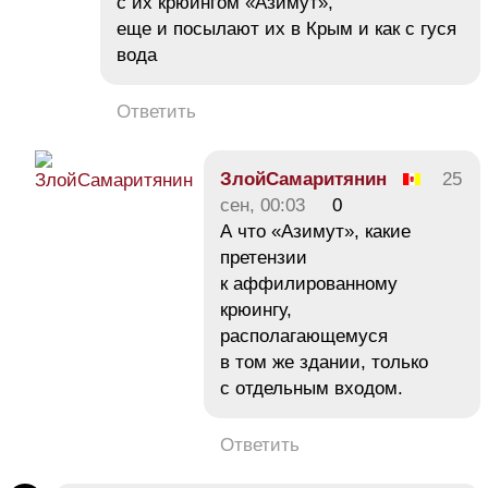
с их крюингом «Азимут»,
еще и посылают их в Крым и как с гуся
вода
Ответить
ЗлойСамаритянин
25
сен, 00:03
0
А что «Азимут», какие
претензии
к аффилированному
крюингу,
располагающемуся
в том же здании, только
с отдельным входом.
Ответить