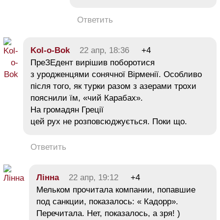
Ответить
Kol-o-Bok
22 апр, 18:36
+4
ПреЗЕдент вирішив поборотися
з уродженцями сонячної Вірменії. Особливо
після того, як турки разом з азерами трохи
пояснили їм, «чий Карабах».
На громадян Греції
цей рух не розповсюджується. Поки що.
Ответить
Лінна
22 апр, 19:12
+4
Мельком прочитала компании, попавшие
под санкции, показалось: « Кадорр».
Перечитала. Нет, показалось, а зря! )