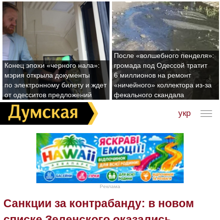
После «волшебного пенделя»:
Конец эпохи «черного нала»:
громада под Одессой тратит
мэрия открыла документы
6 миллионов на ремонт
по электронному билету и ждет
«ничейного» коллектора из-за
от одесситов предложений
фекального скандала
укр
Реклама
Санкции за контрабанду: в новом
списке Зеленского оказались