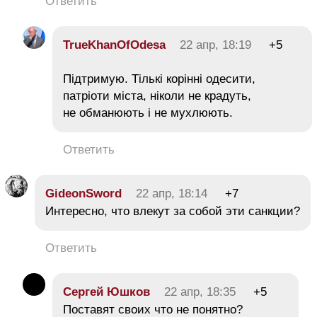
Ответить
TrueKhanOfOdesa
22 апр, 18:19
+5
Підтримую. Тількі корінні одесити,
патріоти міста, ніколи не крадуть,
не обманюють і не мухлюють.
Ответить
GideonSword
22 апр, 18:14
+7
Интересно, что влекут за собой эти санкции?
Ответить
Сергей Юшков
22 апр, 18:35
+5
Поставят своих что не понятно?