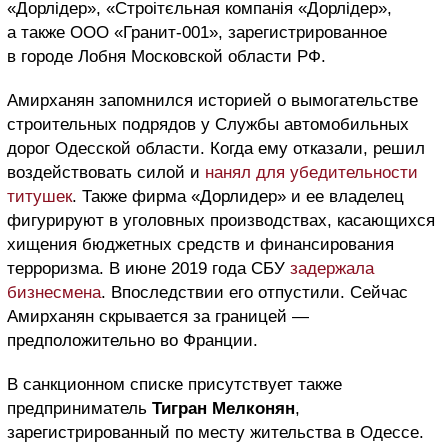
«Дорлідер», «Строітєльная компанія «Дорлідер»,
а также ООО «Гранит-001», зарегистрированное
в городе Лобня Московской области РФ.
Амирханян запомнился историей о вымогательстве
строительных подрядов у Службы автомобильных
дорог Одесской области. Когда ему отказали, решил
воздействовать силой и
нанял для убедительности
титушек
. Также фирма «Дорлидер» и ее владелец
фигурируют в уголовных производствах, касающихся
хищения бюджетных средств и финансирования
терроризма. В июне 2019 года СБУ
задержала
бизнесмена
. Впоследствии его отпустили. Сейчас
Амирханян скрывается за границей —
предположительно во Франции.
В санкционном списке присутствует также
предприниматель
Тигран Мелконян
,
зарегистрированный по месту жительства в Одессе.