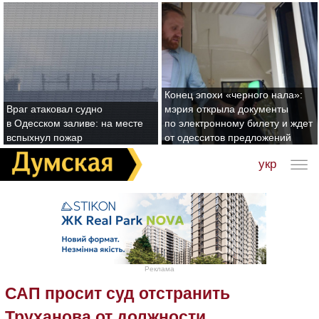
Конец эпохи «черного нала»:
Враг атаковал судно
мэрия открыла документы
в Одесском заливе: на месте
по электронному билету и ждет
вспыхнул пожар
от одесситов предложений
укр
Реклама
САП просит суд отстранить
Труханова от должности