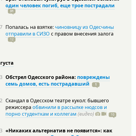
один человек погиб, еще трое пострадали
31
7
Попалась на взятке:
чиновницу из Одесчины
отправили в СИЗО
с правом внесения залога
12
вгуста
3
Обстрел Одесского района:
повреждены
семь домов, есть пострадавший
1
2
Скандал в Одесском театре кукол: бывшего
режиссера
обвинили в рассылке нюдсов и
порно студенткам и коллегам
(видео)
10
3
«Никаких альтернатив не появится»: как