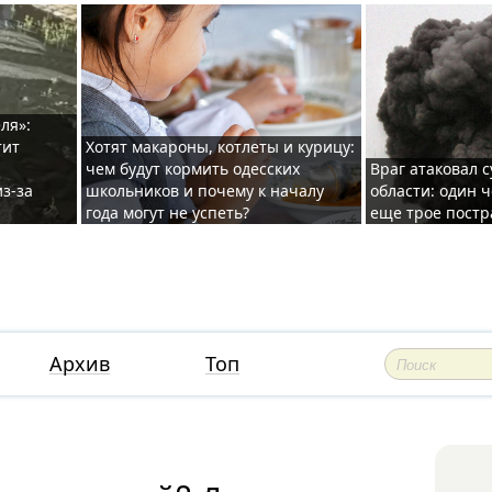
ля»:
тит
Хотят макароны, котлеты и курицу:
чем будут кормить одесских
Враг атаковал с
з-за
школьников и почему к началу
области: один ч
года могут не успеть?
еще трое постр
Архив
Топ