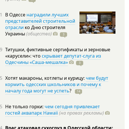
1
В Одессе
наградили лучших
представителей строительной
отрасли
ко Дню строителя
Украины
(общество)
3
9
Титушки, фиктивные сертификаты и зерновые
«карусели»: что
скрывает депутат-слуга из
Одесчины «Саша-мешалка»
3
5
Хотят макароны, котлеты и курицу:
чем будут
кормить одесских школьников и почему к
началу года могут не успеть
?
14
5
Не только горки:
чем сегодня привлекает
гостей аквапарк Hawaii
(на правах рекламы)
4
Враг атаковал сухогруз в Одесской области: