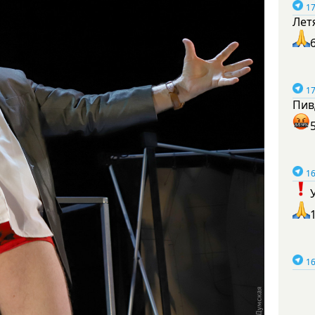
17
Лет
17
Пив
16
16