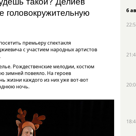
будешь такой? Делиев
се головокружительную
6 а
22:5
посетить премьеру спектакля
жиевича с участием народных артистов
21:4
.
телье. Рождественские мелодии, костюм
ью зимней повеяло. На героев
нь жизни каждого из них уже вот-вот
20:0
годнюю ночь.
18:4