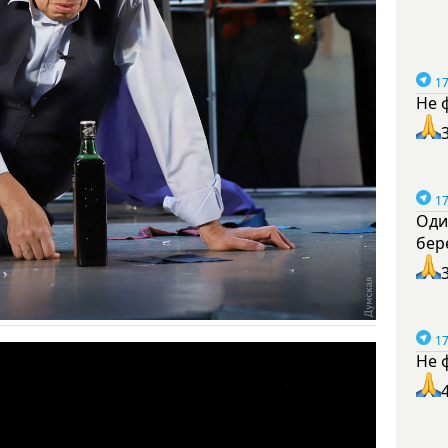
17
Не 
17
Оди
бер
17
Не 