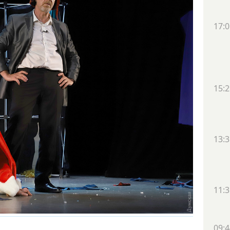
17:0
15:2
13:3
11:3
09:4