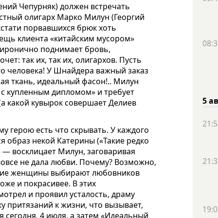
ений Чепурняк) должен встречать
местный олигарх Марко Милун (Георгий
кстати порвавшихся брюк хоть
ещь клиента «китайским мусором»
08:3
н иронично поднимает бровь,
ет: так их, так их, олигархов. Пусть
го человека! У Шнайдера важный заказ
ая ткань, идеальный фасон!.. Милун
 с купленным дипломом» и требует
5 а
(а какой кувырок совершает Делиев
21:5
ому герою есть что скрывать. У каждого
 образ некой Катерины («Такие редко
» — восклицает Милун, заговаривая
21:3
 вовсе не дала любви. Почему? Возможно,
такие женщины выбирают любовников
оже и покрасивее. В этих
мотрел и проявил усталость, драму
 притязаний к жизни, что вызывает,
19:0
 сегодня, 4 июля, а затем «Идеальный