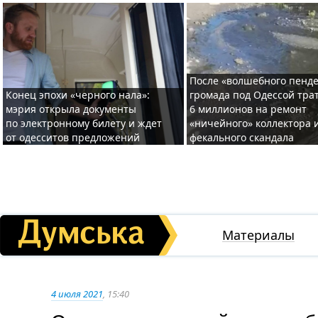
После «волшебного пенде
Конец эпохи «черного нала»:
громада под Одессой тра
мэрия открыла документы
6 миллионов на ремонт
по электронному билету и ждет
«ничейного» коллектора и
от одесситов предложений
фекального скандала
Материалы
4 июля 2021
, 15:40