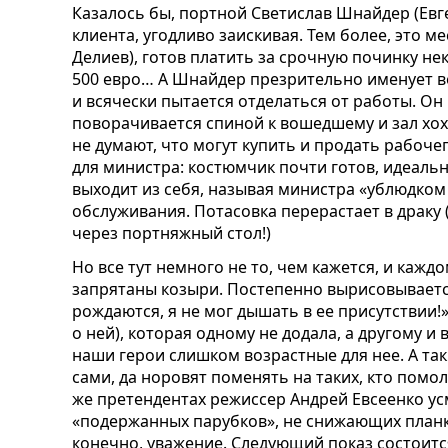
Казалось бы, портной Светислав Шнайдер (Евг
клиента, угодливо заискивая. Тем более, это 
Делиев), готов платить за срочную починку не
500 евро… А Шнайдер презрительно именует в
и всячески пытается отделаться от работы. О
поворачивается спиной к вошедшему и зал хохоч
не думают, что могут купить и продать рабоче
для министра: костюмчик почти готов, идеальн
выходит из себя, называя министра «ублюдком
обслуживания. Потасовка перерастает в драку 
через портняжный стол!)
Но все тут немного не то, чем кажется, и кажд
запрятаны козыри. Постепенно вырисовывается
рождаются, я не мог дышать в ее присутствии!
о ней), которая одному не додала, а другому и
наши герои слишком возрастные для нее. А 
сами, да норовят поменять на таких, кто помол
же претендентах режиссер Андрей Евсеенко ус
«подержанных парубков», не снижающих планку
конечно, уважение. Следующий показ состоится