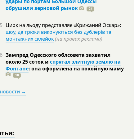
удары по портам Большой Одессы
обрушили зерновой рынок
24
5
Цирк на льоду представляє «Крижаний Оскар»:
шоу, де трюки виконуються без дублерів та
монтажних склейок
(на правах реклами)
6
Зампред Одесского облсовета захватил
около 25 соток и
спрятал элитную землю на
Фонтане
: она оформлена на покойную
маму
10
 новости →
атьи: