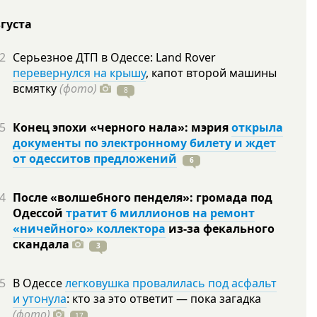
вгуста
2
Серьезное ДТП в Одессе: Land Rover
перевернулся на крышу
, капот второй машины
всмятку
(фото)
8
5
Конец эпохи «черного нала»: мэрия
открыла
документы по электронному билету и ждет
от одесситов предложений
6
4
После «волшебного пенделя»: громада под
Одессой
тратит 6 миллионов на ремонт
«ничейного» коллектора
из-за фекального
скандала
3
5
В Одессе
легковушка провалилась под асфальт
и утонула
: кто за это ответит — пока загадка
(фото)
17