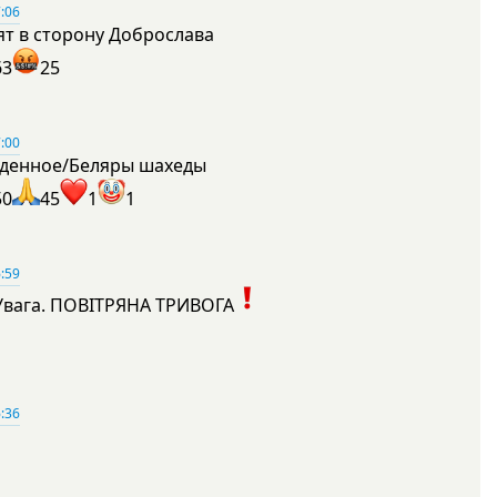
:06
ят в сторону Доброслава
63
25
:00
денное/Беляры шахеды
50
45
1
1
:59
Увага. ПОВІТРЯНА ТРИВОГА
1
:36