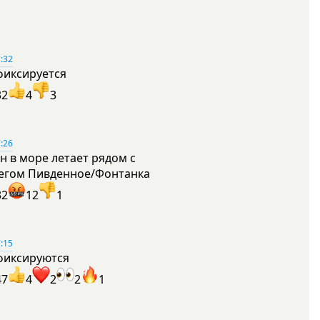
:32
фиксируется
32
4
3
:26
н в море летает рядом с
егом Пивденное/Фонтанка
32
12
1
:15
фиксируются
47
4
2
2
1