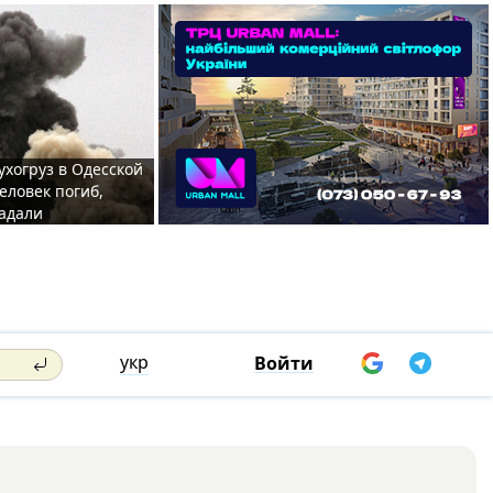
ухогруз в Одесской
еловек погиб,
адали
укр
Войти