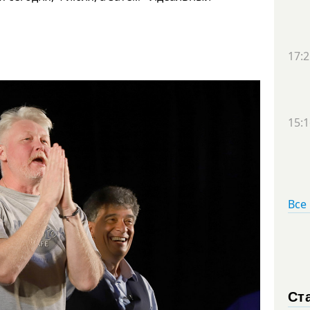
17:2
15:1
Все
Ст