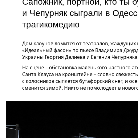
Сапожник, портной, кто ты 
и Чепурняк сыграли в Одес
трагикомедию
Дом клоунов ломится от театралов, жаждущих 
«Идеальный фасон» по пьесе Владимира Джурд
Украины Георгия Делиева и Евгения Чепурняка
На сцене – обстановка маленького частного а
Санта Клауса на кронштейне – словно свежест
с колосников сыплется бутафорский снег, и осе
сменится зимой. Никто не помолодеет в ново