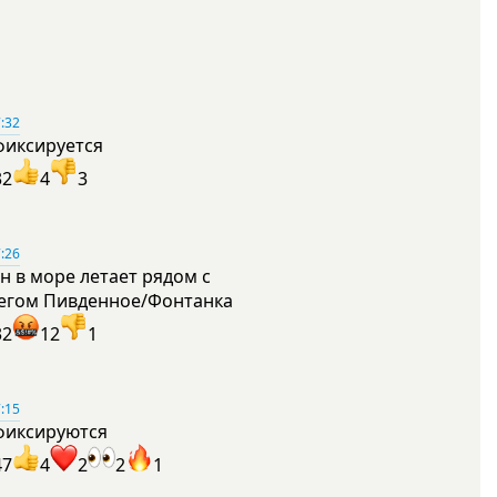
:32
фиксируется
32
4
3
:26
н в море летает рядом с
егом Пивденное/Фонтанка
32
12
1
:15
фиксируются
47
4
2
2
1