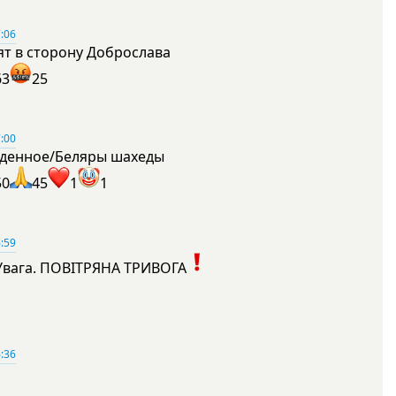
:06
ят в сторону Доброслава
63
25
:00
денное/Беляры шахеды
50
45
1
1
:59
Увага. ПОВІТРЯНА ТРИВОГА
1
:36