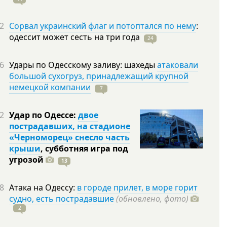
2
Сорвал украинский флаг и потоптался по нему
:
одессит может сесть на три
года
24
6
Удары по Одесскому заливу: шахеды
атаковали
большой сухогруз, принадлежащий крупной
немецкой компании
7
2
Удар по Одессе:
двое
пострадавших, на стадионе
«Черноморец» снесло часть
крыши
, субботняя игра под
угрозой
13
8
Атака на Одессу:
в городе прилет, в море горит
судно, есть пострадавшие
(обновлено, фото)
2