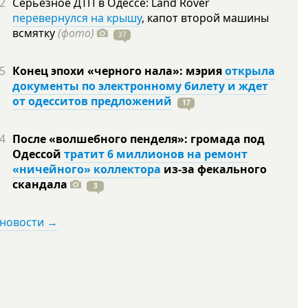
2
Серьезное ДТП в Одессе: Land Rover
перевернулся на крышу
, капот второй машины
всмятку
(фото)
37
5
Конец эпохи «черного нала»: мэрия
открыла
документы по электронному билету и ждет
от одесситов предложений
17
4
После «волшебного пенделя»: громада под
Одессой
тратит 6 миллионов на ремонт
«ничейного» коллектора
из-за фекального
скандала
3
 новости →