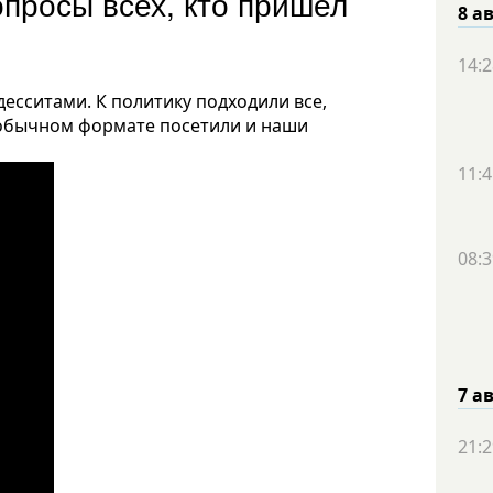
просы всех, кто пришел
8 а
14:2
есситами. К политику подходили все,
необычном формате посетили и наши
11:4
08:3
7 а
21:2