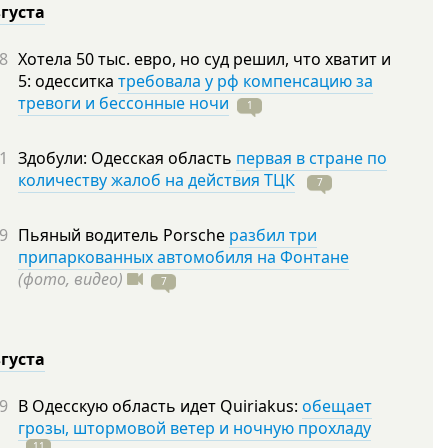
вгуста
8
Хотела 50 тыс. евро, но суд решил, что хватит и
5: одесситка
требовала у рф компенсацию за
тревоги и бессонные ночи
1
1
Здобули: Одесская область
первая в стране по
количеству жалоб на действия ТЦК
7
9
Пьяный водитель Porsche
разбил три
припаркованных автомобиля на Фонтане
(фото, видео)
7
вгуста
9
В Одесскую область идет Quiriakus:
обещает
грозы, штормовой ветер и ночную прохладу
11