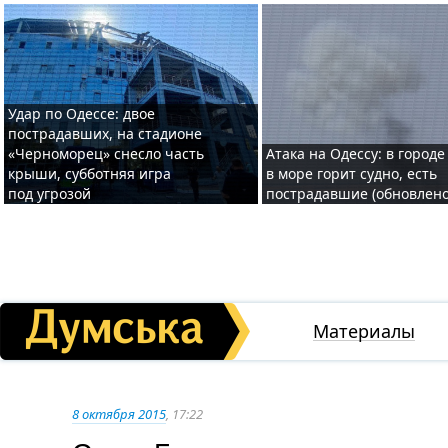
Удар по Одессе: двое
пострадавших, на стадионе
«Черноморец» снесло часть
Атака на Одессу: в городе
крыши, субботняя игра
в море горит судно, есть
под угрозой
пострадавшие (обновлено
Материалы
8 октября 2015
, 17:22