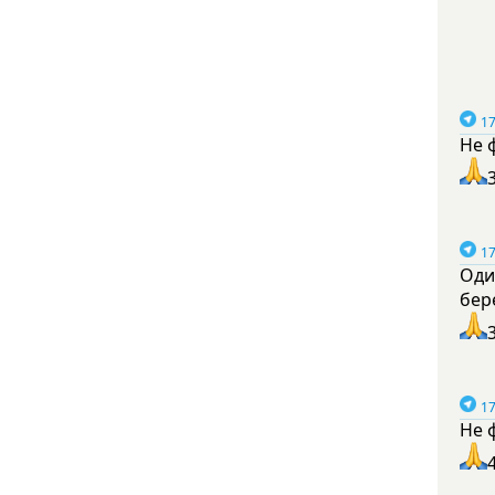
17
Не 
17
Оди
бер
17
Не 