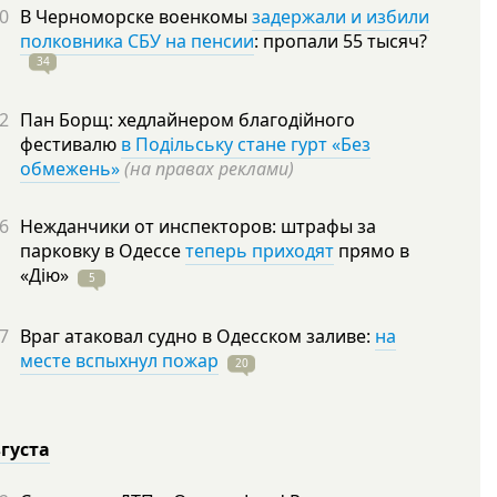
0
В Черноморске военкомы
задержали и избили
полковника СБУ на пенсии
: пропали 55
тысяч?
34
2
Пан Борщ: хедлайнером благодійного
фестивалю
в Подільську стане гурт «Без
обмежень»
(на правах реклами)
6
Нежданчики от инспекторов: штрафы за
парковку в Одессе
теперь приходят
прямо в
«Дію»
5
7
Враг атаковал судно в Одесском заливе:
на
месте вспыхнул пожар
20
вгуста