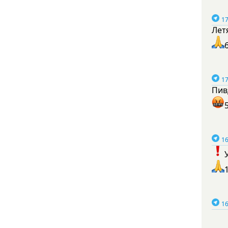
17
Лет
17
Пив
16
16