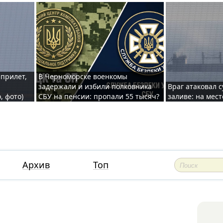
 прилет,
В Черноморске военкомы
задержали и избили полковника
Враг атаковал 
, фото)
СБУ на пенсии: пропали 55 тысяч?
заливе: на мес
Архив
Топ