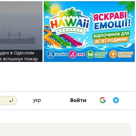
судно в Одесском
те вспыхнул пожар
укр
Войти