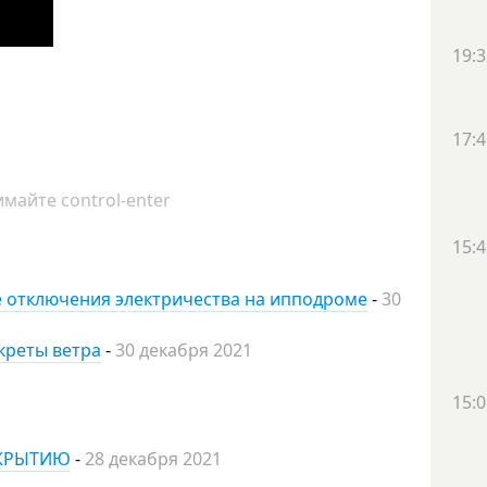
19:3
17:4
майте control-enter
15:4
ле отключения электричества на ипподроме
-
30
екреты ветра
-
30 декабря 2021
15:0
ТКРЫТИЮ
-
28 декабря 2021