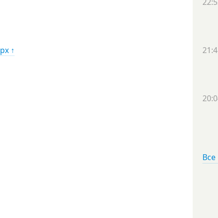
22:5
рх ↑
21:4
20:0
Все