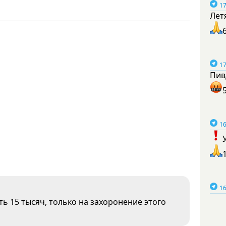
17
Лет
17
Пив
16
16
ь 15 тысяч, только на захоронение этого