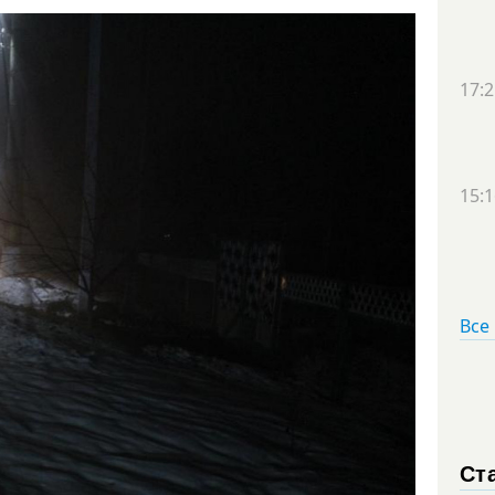
17:2
15:1
Все
Ст