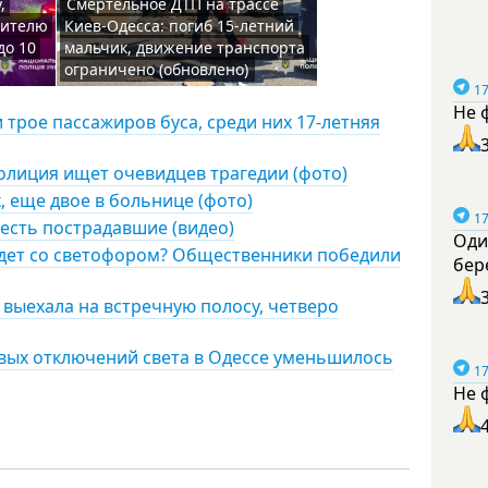
,
Смертельное ДТП на трассе
жителю
Киев-Одесса: погиб 15-летний
до 10
мальчик, движение транспорта
ограничено (обновлено)
17
Не 
и трое пассажиров буса, среди них 17-летняя
олиция ищет очевидцев трагедии (фото)
, еще двое в больнице (фото)
17
 есть пострадавшие (видео)
Оди
удет со светофором? Общественники победили
бер
 выехала на встречную полосу, четверо
овых отключений света в Одессе уменьшилось
17
Не 