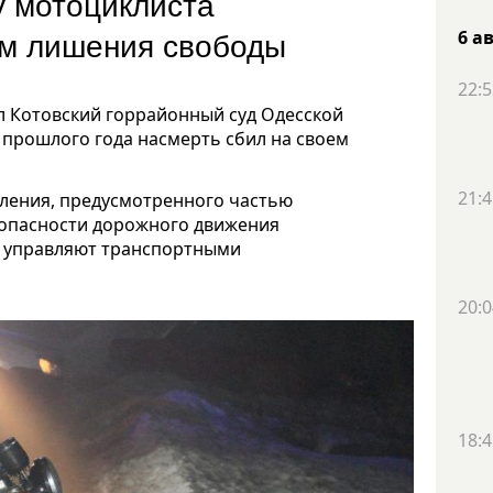
 мотоциклиста
дам лишения свободы
6 а
22:5
 Котовский горрайонный суд Одесской
 прошлого года насмерть сбил на своем
21:4
ления, предусмотренного частью
езопасности дорожного движения
е управляют транспортными
20:0
18:4