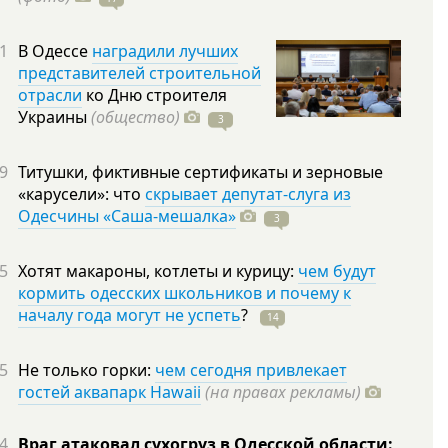
1
В Одессе
наградили лучших
представителей строительной
отрасли
ко Дню строителя
Украины
(общество)
3
9
Титушки, фиктивные сертификаты и зерновые
«карусели»: что
скрывает депутат-слуга из
Одесчины «Саша-мешалка»
3
5
Хотят макароны, котлеты и курицу:
чем будут
кормить одесских школьников и почему к
началу года могут не успеть
?
14
5
Не только горки:
чем сегодня привлекает
гостей аквапарк Hawaii
(на правах рекламы)
4
Враг атаковал сухогруз в Одесской области: