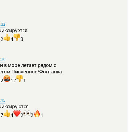
:32
фиксируется
32
4
3
:26
н в море летает рядом с
егом Пивденное/Фонтанка
32
12
1
:15
фиксируются
47
4
2
2
1