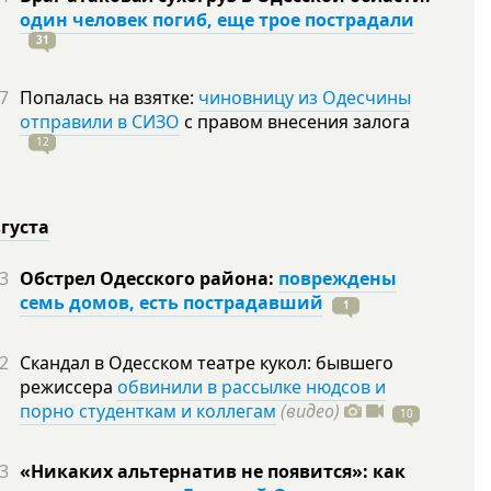
один человек погиб, еще трое пострадали
31
7
Попалась на взятке:
чиновницу из Одесчины
отправили в СИЗО
с правом внесения залога
12
вгуста
3
Обстрел Одесского района:
повреждены
семь домов, есть пострадавший
1
2
Скандал в Одесском театре кукол: бывшего
режиссера
обвинили в рассылке нюдсов и
порно студенткам и коллегам
(видео)
10
3
«Никаких альтернатив не появится»: как