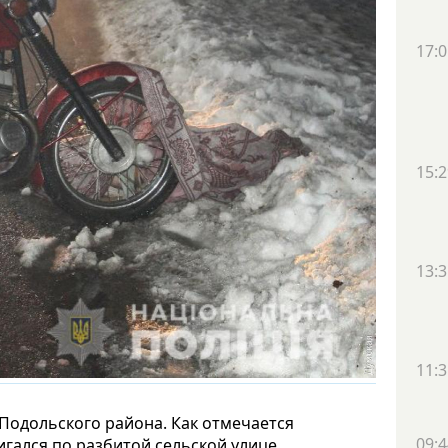
17:0
15:2
13:3
11:3
Подольского района. Как отмечается
09:4
игался по разбитой сельской улице