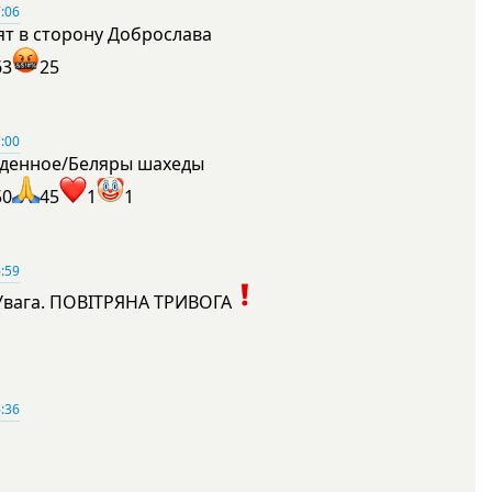
:06
ят в сторону Доброслава
63
25
:00
денное/Беляры шахеды
50
45
1
1
:59
Увага. ПОВІТРЯНА ТРИВОГА
1
:36