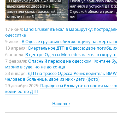
В Одесском районе женщина
Покинул воинскую службу
выезжала со двора и не
напился и устроил ДТП: 
заметила сына: годовалый
Одесской области грозит 
мальчик погиб
лет
17 июня:
Land Cruiser въехал в маршрутку: пострадал
одесситка
9 июня:
В Одессе грузовик сбил женщину насмерть: п
13 апреля:
Смертельное ДТП в Одессе: двое погибших
6 апреля:
В центре Одессы Mercedes влетел в скорую:
7 февраля:
Опасный переход на одесском Фонтане б
мэрию в суде, но не до конца
23 января:
ДТП на трассе Одесса-Рени: водитель BMW
человек в больнице, двое из них - дети (фото)
29 декабря 2025:
Парадоксы блэкаута: во время масс
количество ДТП
Наверх ↑