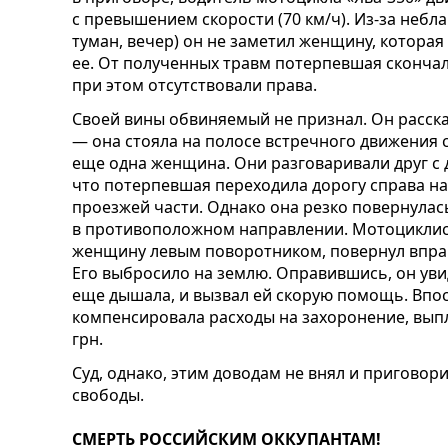
с превышением скорости (70 км/ч). Из-за небл
туман, вечер) он не заметил женщину, которая
ее. От полученных травм потерпевшая скончал
при этом отсутствовали права.
Своей вины обвиняемый не признал. Он расск
— она стояла на полосе встречного движения с
еще одна женщина. Они разговаривали друг с 
что потерпевшая переходила дорогу справа на
проезжей части. Однако она резко повернулас
в противоположном направлении. Мотоциклист
женщину левым поворотником, повернул вправо
Его выбросило на землю. Оправившись, он ув
еще дышала, и вызвал ей скорую помощь. Впо
компенсировала расходы на захоронение, вып
грн.
Суд, однако, этим доводам не внял и пригово
свободы.
СМЕРТЬ РОССИЙСКИМ ОККУПАНТАМ!