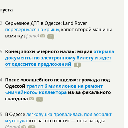
вгуста
2
Серьезное ДТП в Одессе: Land Rover
перевернулся на крышу
, капот второй машины
всмятку
(фото)
7
5
Конец эпохи «черного нала»: мэрия
открыла
документы по электронному билету и ждет
от одесситов предложений
6
4
После «волшебного пенделя»: громада под
Одессой
тратит 6 миллионов на ремонт
«ничейного» коллектора
из-за фекального
скандала
3
5
В Одессе
легковушка провалилась под асфальт
и утонула
: кто за это ответит — пока загадка
(фото)
17