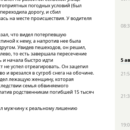
агоприятных погодных условий (был
 переходила дорогу, и сбил
ась на месте происшествия. У водителя
08:3
азал, что видел потерпевшую
пиной к нему, а напротив нее была
другом. Увидев пешеходов, он решил,
лево, то есть завершала пересечение
5 а
ь и начала быстро идти
 не успел отреагировать. Он зацепил
 и врезался в сугроб снега на обочине.
21:5
идел лежащую женщину, которая
следствии семья обвиняемого
латив родственникам погибшей 15 тысяч
21:3
рил мужчину к реальному лишению
19:0