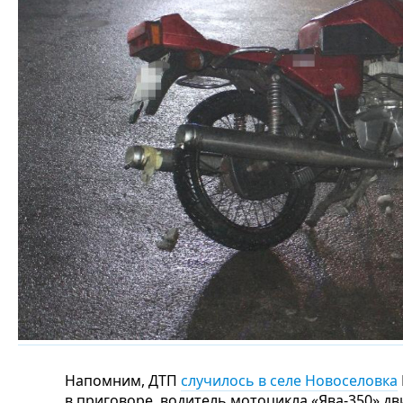
Напомним, ДТП
случилось в селе Новоселовка
в приговоре, водитель мотоцикла «Ява-350» дв