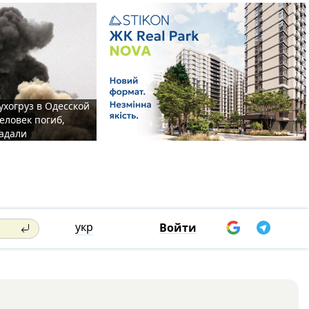
ухогруз в Одесской
еловек погиб,
адали
укр
Войти