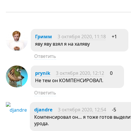
Гримм
3 октября 2020, 11:18
+1
яву яву взял я на халяву
Ответить
prynik
3 октября 2020, 12:12
0
Не тем он КОМПЕНСИРОВАЛ.
Ответить
djandre
3 октября 2020, 12:54
-5
Компенсировал он… я тоже готов выделит
урода.