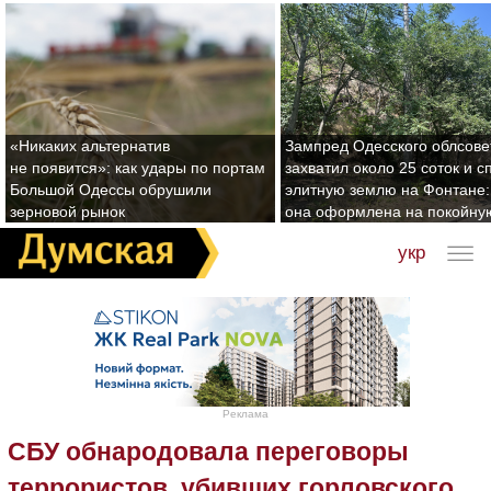
«Никаких альтернатив
Зампред Одесского облсове
не появится»: как удары по портам
захватил около 25 соток и с
Большой Одессы обрушили
элитную землю на Фонтане:
зерновой рынок
она оформлена на покойну
укр
Реклама
СБУ обнародовала переговоры
террористов, убивших горловского