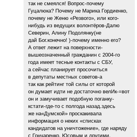
так не смеялся! Вопрос-почему
Гуцалюка? Почему не Марика Гордиенко,
почему не Женю «Резвого», или кого-
нибудь из ведущих волонтёров-Далю
Северин, Алину Подолянку(не
дай Бог.конечно! )-почему именно его?
А ответ лежит на поверхности-
вышеозначенный гражданин с 2004-го
года имеет тесные контакты с СБУ,
а сейчас планирует просочиться
в депутаты местных советов-а
так как рейтинг той силы от которой
он думает идти не достаточно велИк-=вот
он и замучивает подобную поганку-
кстати-где-то с полгода назад.здесь
же на«Думской» проскакивала
информация о неких «списках
кандидатов на уничтожение», где наряду
с Гончаренко, Юсовым и другими,