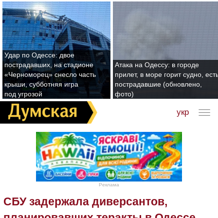
Удар по Одессе: двое
пострадавших, на стадионе
Атака на Одессу: в городе
«Черноморец» снесло часть
прилет, в море горит судно, ест
крыши, субботняя игра
пострадавшие (обновлено,
под угрозой
фото)
укр
Реклама
СБУ задержала диверсантов,
планировавших теракты в Одессе