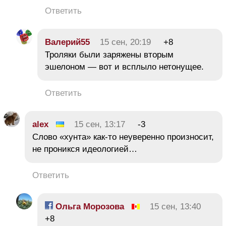
Ответить
Валерий55
15 сен, 20:19
+8
Троляки были заряжены вторым
эшелоном — вот и всплыло нетонущее.
Ответить
alex
15 сен, 13:17
-3
Слово «хунта» как-то неуверенно произносит,
не проникся идеологией…
Ответить
Ольга Морозова
15 сен, 13:40
+8