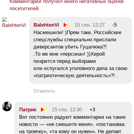
Комментарий получил много негативных оценок
посетителей
BalehtenVi
15 сен, 12:27
-5
Насмешили! )Прям таки, Российские
спецслужбы специально прислали
диверсантов убить Гуцалюка?!
.То же мне «персона»! ))Херой
пиарится перед выборами
или испугался уголовного дела за свою
«патриотическую деятельность»?! .
Ответить
Патрик
15 сен, 12:30
+3
Вот постоянно радуют комментарии на такие
новости — «не смешите меня», «постановка
на троечку», «та кому он нужен». Не делает