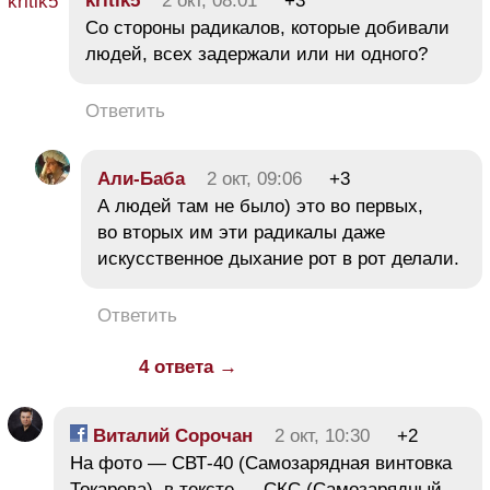
kritik5
2 окт, 08:01
+3
Со стороны радикалов, которые добивали
людей, всех задержали или ни одного?
Ответить
Али-Баба
2 окт, 09:06
+3
А людей там не было) это во первых,
во вторых им эти радикалы даже
искусственное дыхание рот в рот делали.
Ответить
4 ответа →
Виталий Сорочан
2 окт, 10:30
+2
На фото — СВТ-40 (Самозарядная винтовка
Токарева), в тексте — СКС (Самозарядный