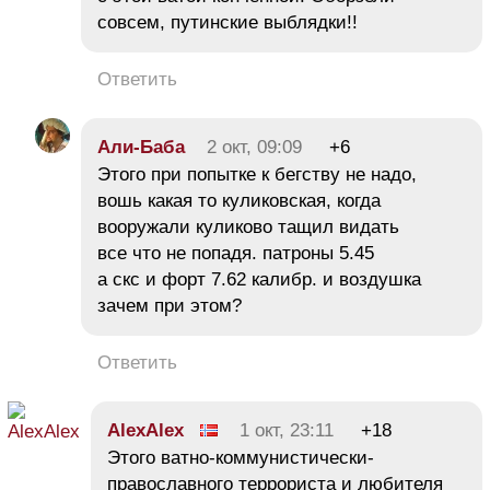
совсем, путинские выблядки!!
Ответить
Али-Баба
2 окт, 09:09
+6
Этого при попытке к бегству не надо,
вошь какая то куликовская, когда
вооружали куликово тащил видать
все что не попадя. патроны 5.45
а скс и форт 7.62 калибр. и воздушка
зачем при этом?
Ответить
AlexAlex
1 окт, 23:11
+18
Этого ватно-коммунистически-
православного террориста и любителя