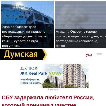
Удар по Одессе: двое
пострадавших, на стадионе
Атака на Одессу: в городе
«Черноморец» снесло часть
прилет, в море горит судно, ест
крыши, субботняя игра
пострадавшие (обновлено,
под угрозой
фото)
укр
Реклама
СБУ задержала любителя России,
который принимал участие