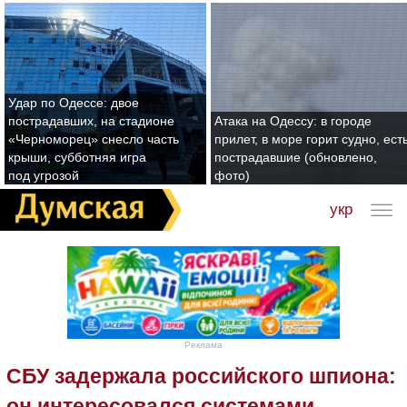
Удар по Одессе: двое
пострадавших, на стадионе
Атака на Одессу: в городе
«Черноморец» снесло часть
прилет, в море горит судно, ест
крыши, субботняя игра
пострадавшие (обновлено,
под угрозой
фото)
укр
Реклама
СБУ задержала российского шпиона:
он интересовался системами