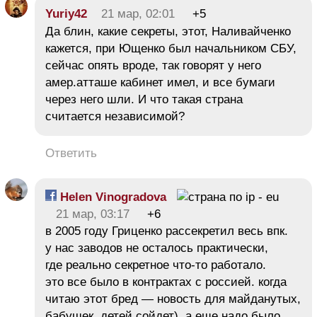
Yuriy42
21 мар, 02:01
+5
Да блин, какие секреты, этот, Наливайченко
кажется, при Ющенко был начальником СБУ,
сейчас опять вроде, так говорят у него
амер.атташе кабинет имел, и все бумаги
через него шли. И что такая страна
считается независимой?
Ответить
Helen Vinogradova
21 мар, 03:17
+6
в 2005 году Гриценко рассекретил весь впк.
у нас заводов не осталось практически,
где реально секретное что-то работало.
это все было в контрактах с россией. когда
читаю этот бред — новость для майданутых,
бабушек, детей сойдет). а еще надо было