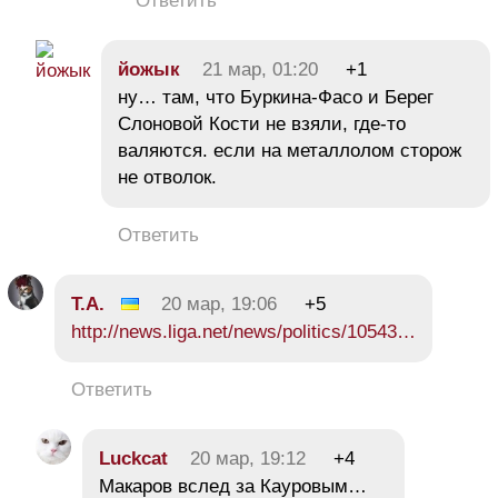
Ответить
йожык
21 мар, 01:20
+1
ну… там, что Буркина-Фасо и Берег
Слоновой Кости не взяли, где-то
валяются. если на металлолом сторож
не отволок.
Ответить
Т.А.
20 мар, 19:06
+5
http://news.liga.net/news/politics/10543…
Ответить
Luckcat
20 мар, 19:12
+4
Макаров вслед за Кауровым…