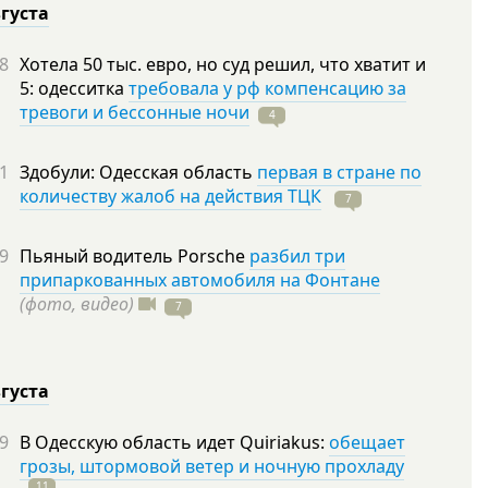
вгуста
8
Хотела 50 тыс. евро, но суд решил, что хватит и
5: одесситка
требовала у рф компенсацию за
тревоги и бессонные ночи
4
1
Здобули: Одесская область
первая в стране по
количеству жалоб на действия ТЦК
7
9
Пьяный водитель Porsche
разбил три
припаркованных автомобиля на Фонтане
(фото, видео)
7
вгуста
9
В Одесскую область идет Quiriakus:
обещает
грозы, штормовой ветер и ночную прохладу
11