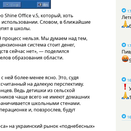
17
Shine Offiсe v.5, который, хоть
Лет
 в использовании. Словом, в ближайшие
пят в школы.
 процесс нельзя. Мы думаем над тем,
цензионная система стоит денег,
17
ств сейчас нет», — поделился
Пив
делов образования области.
с ней более-менее ясно. Это, судя
16
ссчитанный на далекую перспективу.
нцев. Ведь детишки из сельской
стников чаще всего не имеют домашних
граничивается школьными стенами.
перационке и, повзрослев, будут
16
оса» на украинский рынок «поднебесных»