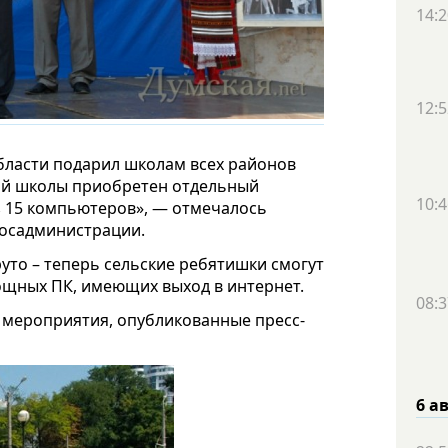
14:2
12:5
бласти подарил школам всех районов
кой школы приобретен отдельный
10:4
 15 компьютеров», — отмечалось
осадминистрации.
круто – теперь сельские ребятишки смогут
щных ПК, имеющих выход в интернет.
08:3
 мероприятия, опубликованные пресс-
6 а