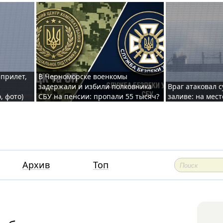
 прилет,
В Черноморске военкомы
задержали и избили полковника
Враг атаковал 
, фото)
СБУ на пенсии: пропали 55 тысяч?
заливе: на мес
Архив
Топ