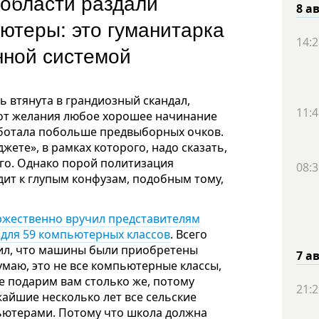
области раздали
8 а
теры: это гуманитарка
14:2
онной системой
 втянута в грандиозный скандал,
11:4
 от желания любое хорошее начинание
аботала побольше предвыборных очков.
жете», в рамках которого, надо сказать,
го. Однако порой политизация
08:3
ит к глупым конфузам, подобным тому,
ржественно вручил представителям
для 59 компьютерных классов
. Всего
вил, что машины были приобретены
7 а
маю, это не все компьютерные классы,
е подарим вам столько же, потому
21:2
жайшие несколько лет все сельские
ютерами. Потому что школа должна