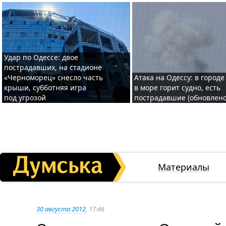
Удар по Одессе: двое
пострадавших, на стадионе
«Черноморец» снесло часть
Атака на Одессу: в городе
крыши, субботняя игра
в море горит судно, есть
под угрозой
пострадавшие (обновлено
Материалы
30 августа 2012
, 17:46