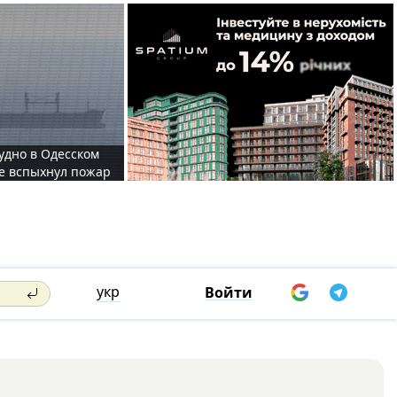
судно в Одесском
те вспыхнул пожар
укр
Войти