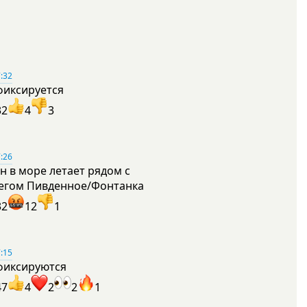
:32
фиксируется
32
4
3
:26
н в море летает рядом с
егом Пивденное/Фонтанка
32
12
1
:15
фиксируются
47
4
2
2
1