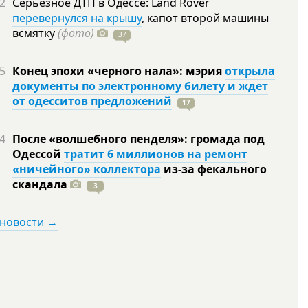
2
Серьезное ДТП в Одессе: Land Rover
перевернулся на крышу
, капот второй машины
всмятку
(фото)
37
5
Конец эпохи «черного нала»: мэрия
открыла
документы по электронному билету и ждет
от одесситов предложений
17
4
После «волшебного пенделя»: громада под
Одессой
тратит 6 миллионов на ремонт
«ничейного» коллектора
из-за фекального
скандала
3
 новости →