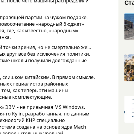
сла, после чего машины распределили
Ст
 правящей партии на чужом подарке.
 словосочетание «народный бюджет»
, где, как известно, «народным»
анка.
 точки зрения, но не смертельно же!..
ых врут все без исключения политики.
льские школы получили долгожданные
ю, слишком китайским. В прямом смысле.
рных специалистов районных
 тем, как теперь эти машины
пасные комплектующие.
х» ЭВМ - не привычная MS Windows,
-то Kylin, разработанная, по данным
технологий КНР специально
стема создана на основе ядра Mach
м дополнительных уровней