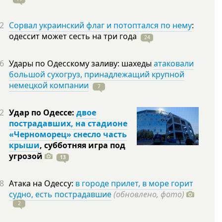
2
Сорвал украинский флаг и потоптался по нему
:
одессит может сесть на три
года
24
6
Удары по Одесскому заливу: шахеды
атаковали
большой сухогруз, принадлежащий крупной
немецкой компании
7
2
Удар по Одессе:
двое
пострадавших, на стадионе
«Черноморец» снесло часть
крыши
, субботняя игра под
угрозой
13
8
Атака на Одессу:
в городе прилет, в море горит
судно, есть пострадавшие
(обновлено, фото)
2