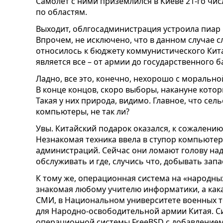
Самолет с ними приземлился в Киеве 21-го чи
по областям.
Выходит, облгосадминистрация устроила пиар
Впрочем, не исключено, что в данном случае
относилось к бюджету коммунистического Китая
является все – от армии до государственного б
Ладно, все это, конечно, нехорошо с моральной
В конце концов, скоро выборы, накануне котор
Такая у них природа, видимо. Главное, что се
компьютеры, не так ли?
Увы. Китайский подарок оказался, к сожалени
Незнакомая техника ввела в ступор компьюте
администраций. Сейчас они ломают голову над
обслуживать и где, случись что, добывать за
К тому же, операционная система на «народны
знакомая любому учителю информатики, а какая
СМИ, в Национальном университете военных 
для Народно-освободительной армии Китая. Си
операционной системы FreeBSD с добавление