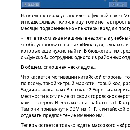
На компьютерах установлен офисный пакет Meo 
и поддерживает кириллицу, тоже не так прост
месяцы подаренные компьютеры вряд ли посту
«Нет, в таком виде машины внедрять в учебный
чтобы установить на них «Виндоус», однако ли
которые еще нужно найти. В бюджете этих сред
с «Думской» сотрудник одного из районных от
В общем, сплошная нескладуха…
Что касается мотивации китайской стороны, то 
по всему, такой хитрый маркетинговый ход, ра
Задача – выжать из Восточной Европы америка
местности в отличие от своих городских свер
компьютеров. И весь их опыт работы на ПК о
Там они привыкнут к ЭВМ из КНР, к китайской о
отдавать предпочтение именно им.
Теперь остается только ждать массового «вбр