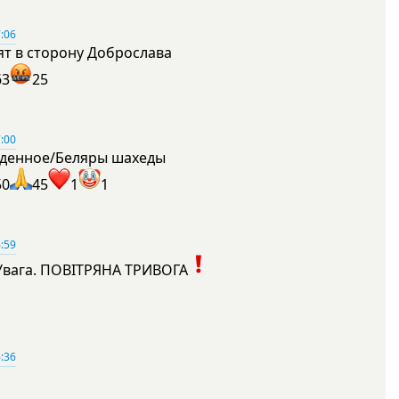
:06
ят в сторону Доброслава
63
25
:00
денное/Беляры шахеды
50
45
1
1
:59
Увага. ПОВІТРЯНА ТРИВОГА
1
:36