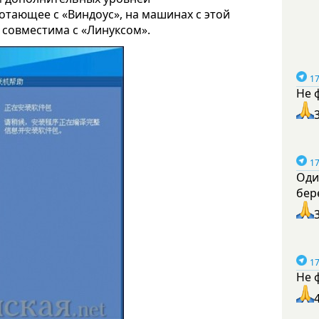
тающее с «Виндоус», на машинах с этой
 совместима с «Линуксом».
17
Не 
17
Оди
бер
17
Не 