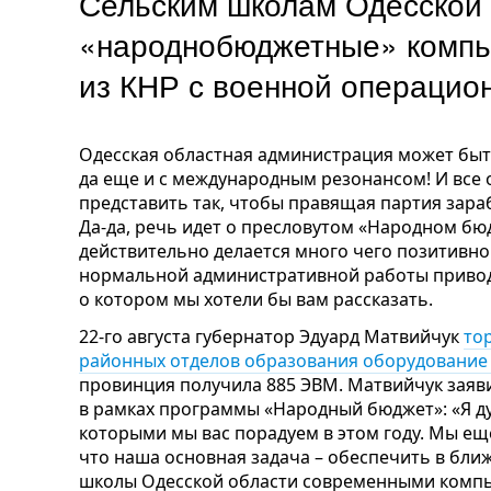
Сельским школам Одесской 
«народнобюджетные» компью
из КНР с военной операци
Одесская областная администрация может быть
да еще и с международным резонансом! И все
представить так, чтобы правящая партия зар
Да-да, речь идет о пресловутом «Народном бюд
действительно делается много чего позитивно
нормальной административной работы привод
о котором мы хотели бы вам рассказать.
22-го августа губернатор Эдуард Матвийчук
то
районных отделов образования оборудование 
провинция получила 885 ЭВМ. Матвийчук зая
в рамках программы «Народный бюджет»: «Я ду
которыми мы вас порадуем в этом году. Мы ещ
что наша основная задача – обеспечить в бли
школы Одесской области современными компь