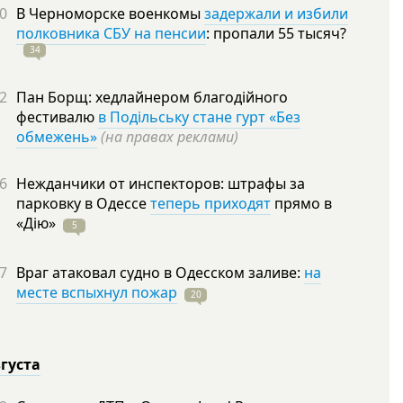
0
В Черноморске военкомы
задержали и избили
полковника СБУ на пенсии
: пропали 55
тысяч?
34
2
Пан Борщ: хедлайнером благодійного
фестивалю
в Подільську стане гурт «Без
обмежень»
(на правах реклами)
6
Нежданчики от инспекторов: штрафы за
парковку в Одессе
теперь приходят
прямо в
«Дію»
5
7
Враг атаковал судно в Одесском заливе:
на
месте вспыхнул пожар
20
вгуста