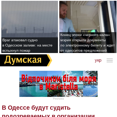
Конец эпохи «черного нала»:
Враг атаковал судно
мэрия открыла документы
в Одесском заливе: на месте
по электронному билету и ждет
вспыхнул пожар
от одесситов предложений
укр
Реклама
В Одессе будут судить
подозреваемых в организации