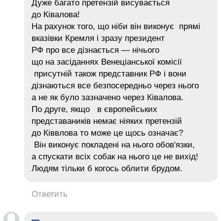
Дуже багато претензій висувається
до Ківалова!
На рахунок того, що ніби він виконує прямі
вказівки Кремля і зразу президент
РФ про все дізнається — нічього
що на засіданнях Венеціанської комісії
присутній також представник РФ і вони
дізнаються все безпосередньо через нього
а не як було зазначено через Ківалова.
По друге, якщо в європейських
представаників немає ніяких претензій
до Ківвлова то може це щось означає?
Він виконує покладені на нього обов'язки,
а спускати всіх собак на нього це не вихід!
Людям тільки б когось облити брудом.
Ответить