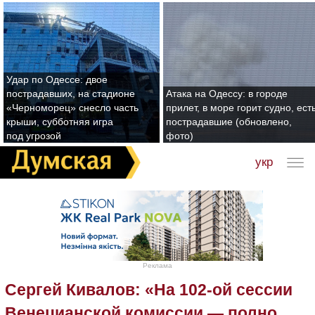
Удар по Одессе: двое
пострадавших, на стадионе
Атака на Одессу: в городе
«Черноморец» снесло часть
прилет, в море горит судно, ест
крыши, субботняя игра
пострадавшие (обновлено,
под угрозой
фото)
укр
Реклама
Сергей Кивалов: «На 102-ой сессии
Венецианской комиссии — полно