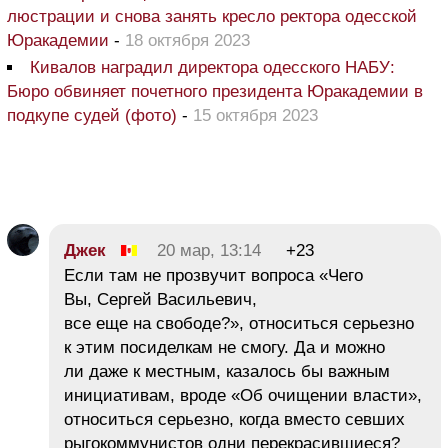
люстрации и снова занять кресло ректора одесской
Юракадемии
-
18 октября 2023
Кивалов наградил директора одесского НАБУ:
Бюро обвиняет почетного президента Юракадемии в
подкупе судей (фото)
-
15 октября 2023
Джек
20 мар, 13:14
+23
Если там не прозвучит вопроса «Чего
Вы, Сергей Васильевич,
все еще на свободе?», относиться серьезно
к этим посиделкам не смогу. Да и можно
ли даже к местным, казалось бы важным
инициативам, вроде «Об очищении власти»,
относиться серьезно, когда вместо севших
рыгокоммунистов одни перекрасившиеся?