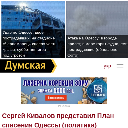
Удар по Одессе: двое
пострадавших, на стадионе
Атака на Одессу: в городе
«Черноморец» снесло часть
прилет, в море горит судно, ест
крыши, субботняя игра
пострадавшие (обновлено,
под угрозой
фото)
укр
Реклама
Сергей Кивалов представил План
спасения Одессы (политика)