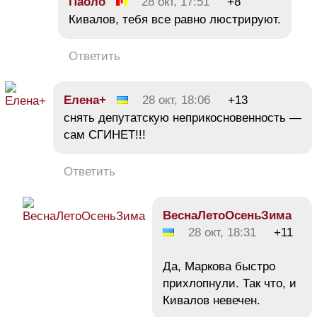
Паоло
28 окт, 17:51
+8
Кивалов, тебя все равно люстрируют.
Ответить
Елена+
28 окт, 18:06
+13
снять депутатскую неприкосновенность —
сам СГИНЕТ!!!
Ответить
ВеснаЛетоОсеньЗима
28 окт, 18:31
+11
Да, Маркова быстро
прихлопнули. Так что, и
Кивалов невечен.