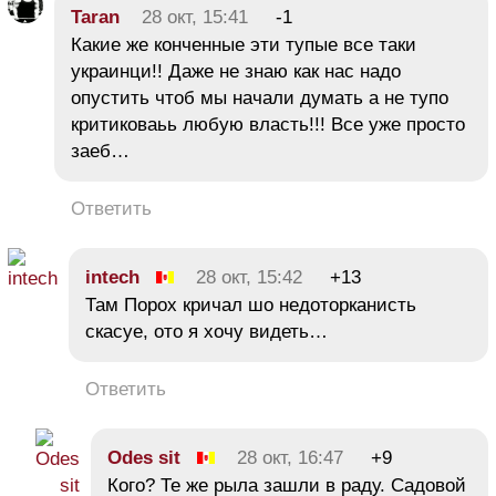
Taran
28 окт, 15:41
-1
Какие же конченные эти тупые все таки
украинци!! Даже не знаю как нас надо
опустить чтоб мы начали думать а не тупо
критиковаьь любую власть!!! Все уже просто
заеб…
Ответить
intech
28 окт, 15:42
+13
Там Порох кричал шо недоторканисть
скасуе, ото я хочу видеть…
Ответить
Odes sit
28 окт, 16:47
+9
Кого? Те же рыла зашли в раду. Садовой