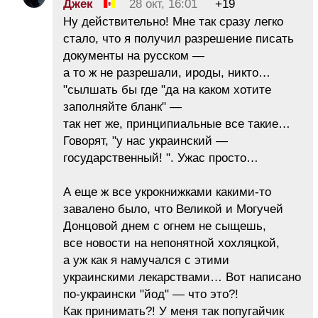
Джек
28 окт, 16:01
+19
Ну действительно! Мне так сразу легко
стало, что я получил разрешение писать
документы на русском —
а то ж не разрешали, ироды, никто…
"сылшать бы где "да на каком хотите
заполняйте бланк" —
так нет же, принципиальные все такие…
Говорят, "у нас украинский —
государственный! ". Ужас просто…
А еще ж все укрокнижками какими-то
завалено было, что Великой и Могучей
Донцовой днем с огнем не сыщешь,
все новости на непонятной хохляцкой,
а уж как я намучался с этими
украинскими лекарствами… Вот написано
по-украински "йод" — что это?!
Как принимать?! У меня так попугайчик