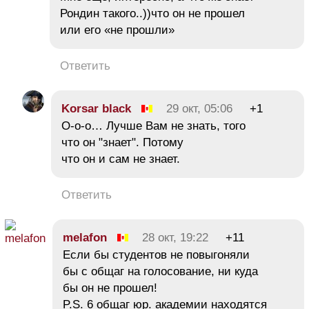
Рондин такого..))что он не прошел
или его «не прошли»
Ответить
Korsar black
29 окт, 05:06
+1
О-о-о… Лучше Вам не знать, того
что он "знает". Потому
что он и сам не знает.
Ответить
melafon
28 окт, 19:22
+11
Если бы студентов не повыгоняли
бы с общаг на голосование, ни куда
бы он не прошел!
P.S. 6 общаг юр. академии находятся