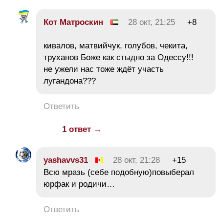
Кот Матроскин
28 окт, 21:25
+8
кивалов, матвийчук, голубов, чекита,
труханов Боже как стыдно за Одессу!!!
не ужели нас тоже ждёт участь
лугандона???
Ответить
1 ответ →
yashavvs31
28 окт, 21:28
+15
Всю мразь (себе подобную)повыберал
юрфак и родичи…
Ответить