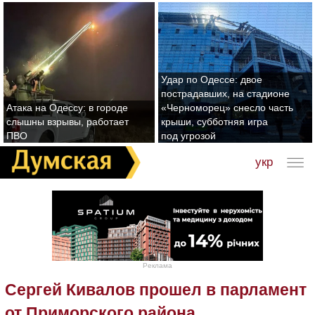
Удар по Одессе: двое
пострадавших, на стадионе
Атака на Одессу: в городе
«Черноморец» снесло часть
слышны взрывы, работает
крыши, субботняя игра
ПВО
под угрозой
укр
Реклама
Сергей Кивалов прошел в парламент
от Приморского района