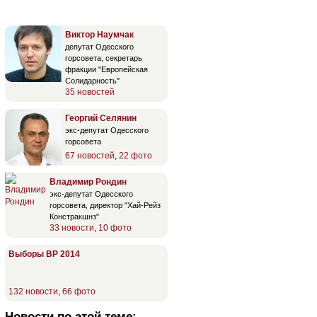
Виктор Наумчак
депутат Одесского
горсовета, секретарь
фракции "Европейская
Солидарность"
35 новостей
Георгий Селянин
экс-депутат Одесского
горсовета
67 новостей
,
22 фото
Владимир Рондин
экс-депутат Одесского
горсовета, директор "Хай-Рейз
Констракшнз"
33 новости
,
10 фото
Выборы ВР 2014
132 новости
,
66 фото
Новости по этой теме: