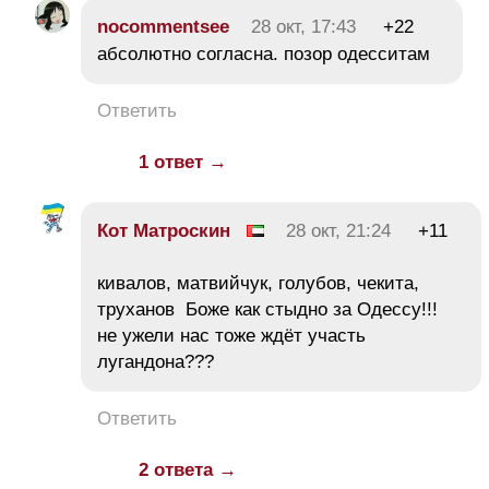
nocommentsee
28 окт, 17:43
+22
абсолютно согласна. позор одесситам
Ответить
1 ответ →
Кот Матроскин
28 окт, 21:24
+11
кивалов, матвийчук, голубов, чекита,
труханов Боже как стыдно за Одессу!!!
не ужели нас тоже ждёт участь
лугандона???
Ответить
2 ответа →