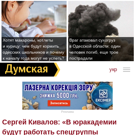
Хотят макароны, котлеты
Враг атаковал сухогруз
и курицу: чем будут кормить
в Одесской области: один
одесских школьников и почему
человек погиб, еще трое
к началу года могут не успеть?
пострадали
укр
Реклама
Сергей Кивалов: «В юракадемии
будут работать спецгруппы