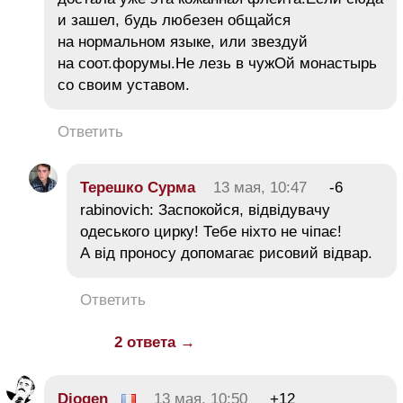
и зашел, будь любезен общайся
на нормальном языке, или звездуй
на соот.форумы.Не лезь в чужОй монастырь
со своим уставом.
Ответить
Терешко Сурма
13 мая, 10:47
-6
rabinovich: Заспокойся, відвідувачу
одеського цирку! Тебе ніхто не чіпає!
А від проносу допомагає рисовий відвар.
Ответить
2 ответа →
Diogen
13 мая, 10:50
+12