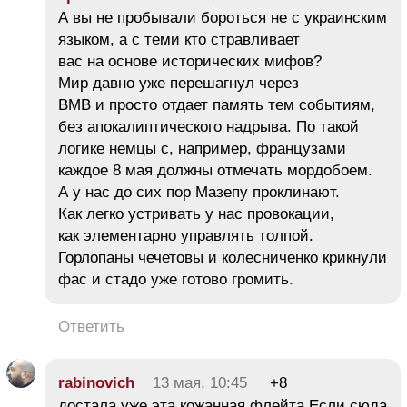
А вы не пробывали бороться не с украинским
языком, а с теми кто стравливает
вас на основе исторических мифов?
Мир давно уже перешагнул через
ВМВ и просто отдает память тем событиям,
без апокалиптического надрыва. По такой
логике немцы с, например, французами
каждое 8 мая должны отмечать мордобоем.
А у нас до сих пор Мазепу проклинают.
Как легко устривать у нас провокации,
как элементарно управлять толпой.
Горлопаны чечетовы и колесниченко крикнули
фас и стадо уже готово громить.
Ответить
rabinovich
13 мая, 10:45
+8
достала уже эта кожанная флейта.Если сюда