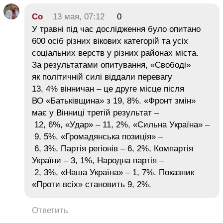
Со
13 мая, 07:12
0
У травні під час дослідження було опитано
600 осіб різних вікових категорій та усіх
соціальних верств у різних районах міста.
За результатами опитування, «Свободі»
як політичній силі віддали перевагу
13, 4% вінничан – це друге місце після
ВО «Батьківщина» з 19, 8%. «Фронт змін»
має у Вінниці третій результат –
12, 6%, «Удар» – 11, 2%, «Сильна Україна» –
9, 5%, «Громадянська позиція» –
6, 3%, Партія регіонів – 6, 2%, Компартія
України – 3, 1%, Народна партія –
2, 3%, «Наша Україна» – 1, 7%. Показник
«Проти всіх» становить 9, 2%.
Ответить