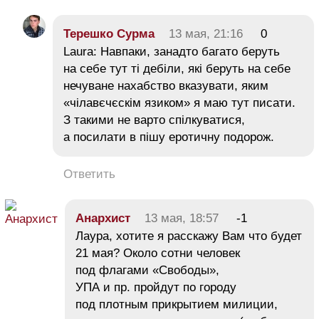
Терешко Сурма
13 мая, 21:16
0
Laura: Навпаки, занадто багато беруть
на себе тут ті дебіли, які беруть на себе
нечуване нахабство вказувати, яким
«чілавєчєскім язиком» я маю тут писати.
З такими не варто спілкуватися,
а посилати в пішу еротичну подорож.
Ответить
Анархист
13 мая, 18:57
-1
Лаура, хотите я расскажу Вам что будет
21 мая? Около сотни человек
под флагами «Свободы»,
УПА и пр. пройдут по городу
под плотным прикрытием милиции,