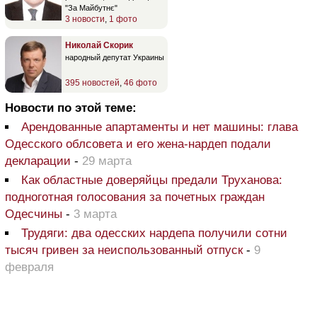
"За Майбутнє"
3 новости
,
1 фото
Николай Скорик
народный депутат Украины
395 новостей
,
46 фото
Новости по этой теме:
Арендованные апартаменты и нет машины: глава
Одесского облсовета и его жена-нардеп подали
декларации
-
29 марта
Как областные доверяйцы предали Труханова:
подноготная голосования за почетных граждан
Одесчины
-
3 марта
Трудяги: два одесских нардепа получили сотни
тысяч гривен за неиспользованный отпуск
-
9
февраля