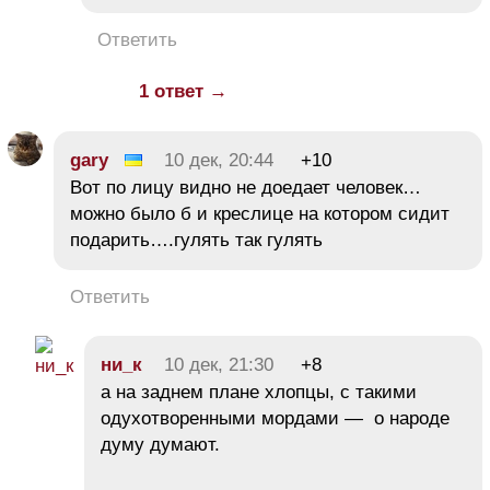
Ответить
1 ответ →
gary
10 дек, 20:44
+10
Вот по лицу видно не доедает человек…
можно было б и креслице на котором сидит
подарить….гулять так гулять
Ответить
ни_к
10 дек, 21:30
+8
а на заднем плане хлопцы, с такими
одухотворенными мордами — о народе
думу думают.