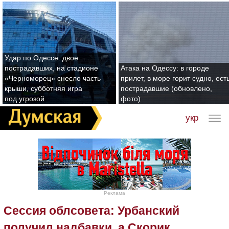
Удар по Одессе: двое
пострадавших, на стадионе
Атака на Одессу: в городе
«Черноморец» снесло часть
прилет, в море горит судно, ест
крыши, субботняя игра
пострадавшие (обновлено,
под угрозой
фото)
укр
Реклама
Сессия облсовета: Урбанский
получил надбавки, а Скорик