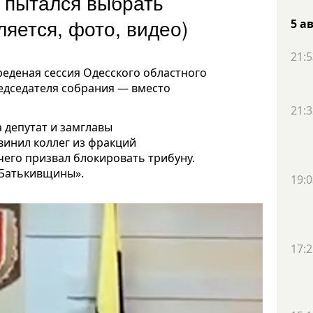
й пытался выбрать
ляется, фото, видео)
5 а
21:5
реденая сессия Одесского областного
едседателя собрания — вместо
21:3
 депутат и замглавы
инил коллег из фракций
 чего призвал блокировать трибуну.
«Батькивщины».
19:0
17:2