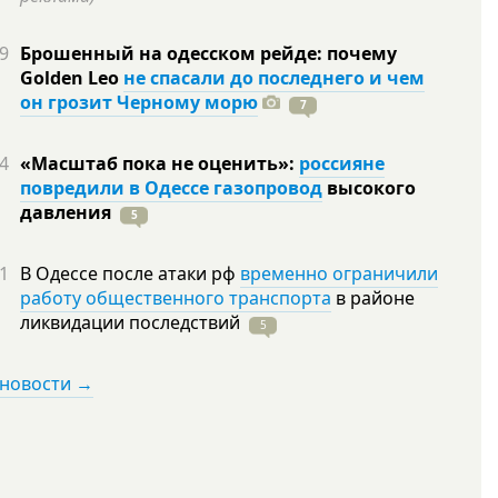
9
Брошенный на одесском рейде: почему
Golden Leo
не спасали до последнего и чем
он грозит Черному морю
7
4
«Масштаб пока не оценить»:
россияне
повредили в Одессе газопровод
высокого
давления
5
1
В Одессе после атаки рф
временно ограничили
работу общественного транспорта
в районе
ликвидации
последствий
5
 новости →