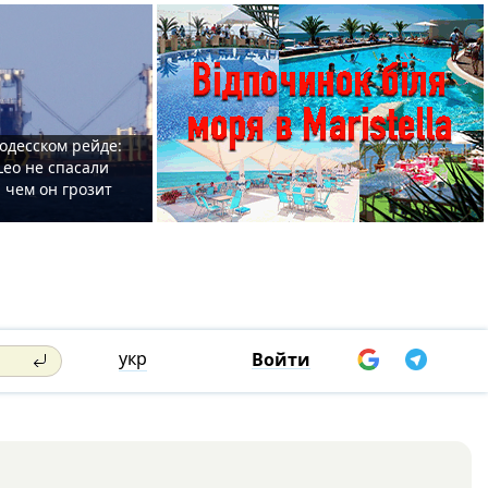
одесском рейде:
Leo не спасали
 чем он грозит
укр
Войти