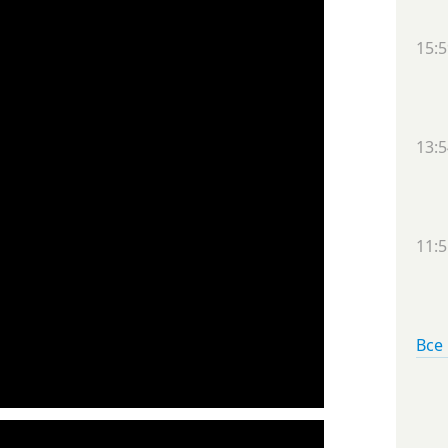
15:5
13:5
11:5
Все