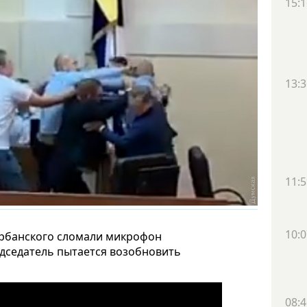
15:1
13:3
11:5
10:0
 Урбанского сломали микрофон
едседатель пытается возобновить
08:4