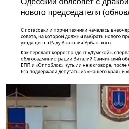
Одесский облсовет с драко
нового председателя (обнов
С потасовки и порчи техники началась внеоче
совета, на которой должны выбрать нового пр
уходящего в Раду Анатолия Урбанского.
Как передает корреспондент «Думской», сперва
облгосадминистрации Виталий Свичинский обв
БПП и «Оппоблок» чуть ли не в сговоре, после
Его поддержали депутаты из «Нашего края» и 