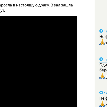
росла в настоящую драку. В зал зашла
ут.
17
Не 
17
Оди
бер
17
Не 