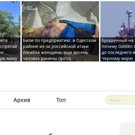
вета
Били по предприятию: в Одесском
Брошенный на 
 спрятал
районе из-за российской атаки
почему Golden 
е:
погибла женщина, еще восемь
до последнего и
ную маму
человек ранены (фото)
Черному морю
Архив
Топ