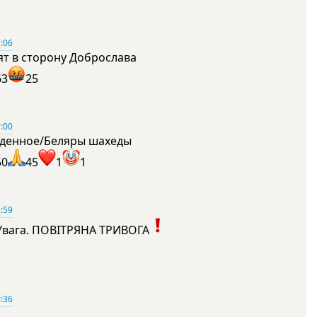
:06
ят в сторону Доброслава
63
25
:00
денное/Беляры шахеды
50
45
1
1
:59
Увага. ПОВІТРЯНА ТРИВОГА
1
:36