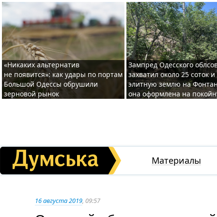
«Никаких альтернатив
Зампред Одесского облсо
не появится»: как удары по портам
захватил около 25 соток и
Большой Одессы обрушили
элитную землю на Фонтан
зерновой рынок
она оформлена на покой
Материалы
16 августа 2019
, 09:57