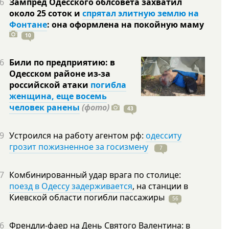
6
Зампред Одесского облсовета захватил
около 25 соток и
спрятал элитную землю на
Фонтане
: она оформлена на покойную
маму
10
6
Били по предприятию: в
Одесском районе из-за
российской атаки
погибла
женщина, еще восемь
человек ранены
(фото)
43
9
Устроился на работу агентом рф:
одесситу
грозит пожизненное за госизмену
7
7
Комбинированный удар врага по столице:
поезд в Одессу задерживается
, на станции в
Киевской области погибли
пассажиры
56
6
Френдли-фаер на День Святого Валентина: в