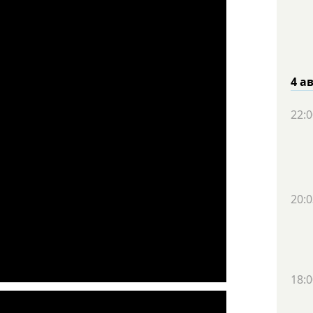
4 а
22:0
20:0
18:0