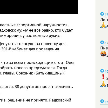
17
Лет
звестные «спортивной наружности».
дковскому: «Мне все равно, кто будет
димирович, у вас нежные руки».
Депутаты голосуют за повестку дня.
17
Пив
в 301-й кабинет для проведения
 что за всем происходящим стоит Олег
избрать нового председателя. Тогда
16
о. главы. Союзник «Батькивщины»
аются. 38 депутатов просят включить
.
отив, решение не принято. Радковский
16