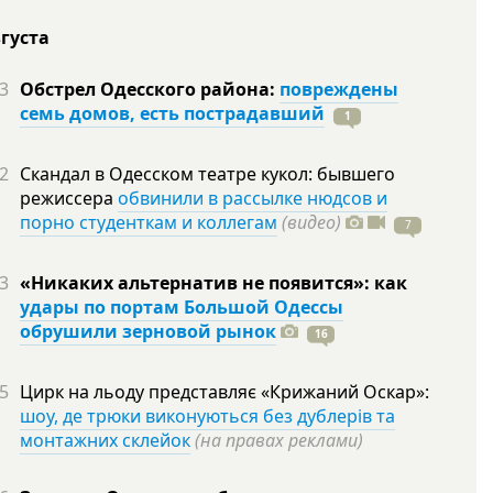
вгуста
3
Обстрел Одесского района:
повреждены
семь домов, есть пострадавший
1
2
Скандал в Одесском театре кукол: бывшего
режиссера
обвинили в рассылке нюдсов и
порно студенткам и коллегам
(видео)
7
3
«Никаких альтернатив не появится»: как
удары по портам Большой Одессы
обрушили зерновой рынок
16
5
Цирк на льоду представляє «Крижаний Оскар»:
шоу, де трюки виконуються без дублерів та
монтажних склейок
(на правах реклами)