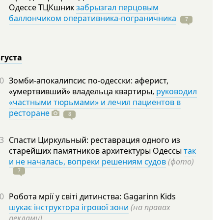
Одессе ТЦКшник
забрызгал перцовым
баллончиком оперативника-пограничника
7
вгуста
0
Зомби-апокалипсис по-одесски: аферист,
«умертвивший» владельца квартиры,
руководил
«частными тюрьмами» и лечил пациентов в
ресторане
8
3
Спасти Циркульный: реставрация одного из
старейших памятников архитектуры Одессы
так
и не началась, вопреки решениям судов
(фото)
7
0
Робота мрії у світі дитинства: Gagarinn Kids
шукає інструктора ігрової зони
(на правах
реклами)