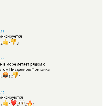
:32
фиксируется
32
4
3
:26
н в море летает рядом с
егом Пивденное/Фонтанка
32
12
1
:15
фиксируются
47
4
2
2
1