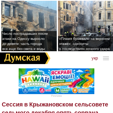
Число пострадавших после
атаки на Одессу выросло
«Пламя бушевало на верхнем
до девяти: часть города
этаже»: одесситы
все еще без света и воды
о последствиях ночного удара
укр
Реклама
Сессия в Крыжановском сельсовете
седьмого декабря опять сорвана