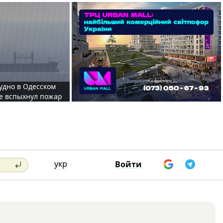
судно в Одесском
те вспыхнул пожар
укр
Войти