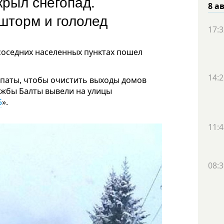
крыл снегопад.
8 а
шторм и гололед
17:3
и соседних населенных пунктах пошел
14:2
опаты, чтобы очистить выходы домов
ужбы Балты вывели на улицы
5
».
11:4
08:3