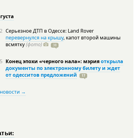
вгуста
2
Серьезное ДТП в Одессе: Land Rover
перевернулся на крышу
, капот второй машины
всмятку
(фото)
38
5
Конец эпохи «черного нала»: мэрия
открыла
документы по электронному билету и ждет
от одесситов предложений
17
 новости →
атьи: