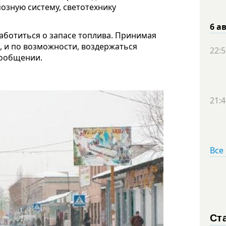
озную систему, светотехнику
6 а
аботиться о запасе топлива. Принимая
, и по возможности, воздержаться
22:5
сообщении.
21:4
Все
Ст