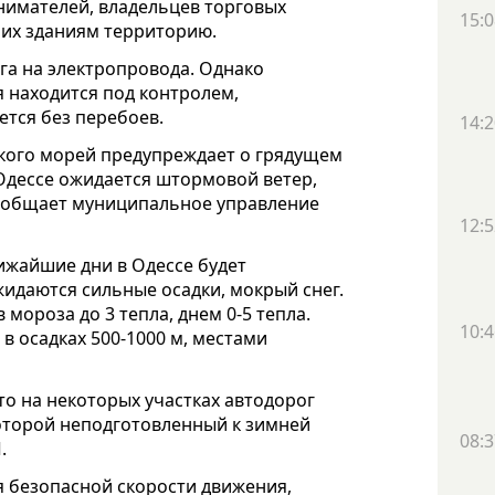
нимателей, владельцев торговых
15:0
 их зданиям территорию.
га на электропровода. Однако
я находится под контролем,
тся без перебоев.
14:2
кого морей предупреждает о грядущем
 Одессе ожидается штормовой ветер,
 сообщает муниципальное управление
12:5
лижайшие дни в Одессе будет
жидаются сильные осадки, мокрый снег.
 мороза до 3 тепла, днем 0-5 тепла.
10:4
в осадках 500-1000 м, местами
то на некоторых участках автодорог
которой неподготовленный к зимней
08:3
.
 безопасной скорости движения,