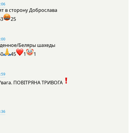
:06
ят в сторону Доброслава
63
25
:00
денное/Беляры шахеды
50
45
1
1
:59
Увага. ПОВІТРЯНА ТРИВОГА
1
:36