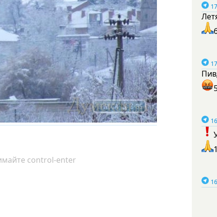
17
Лет
17
Пив
16
майте control-enter
16