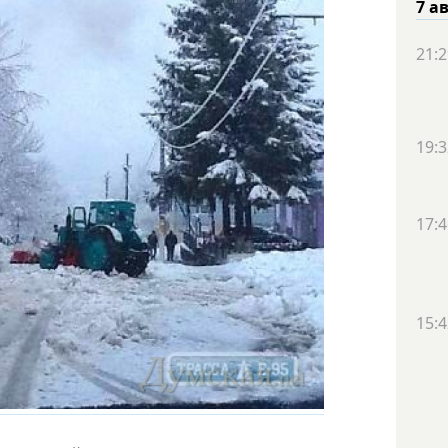
7 а
21:2
19:3
17:4
15:4