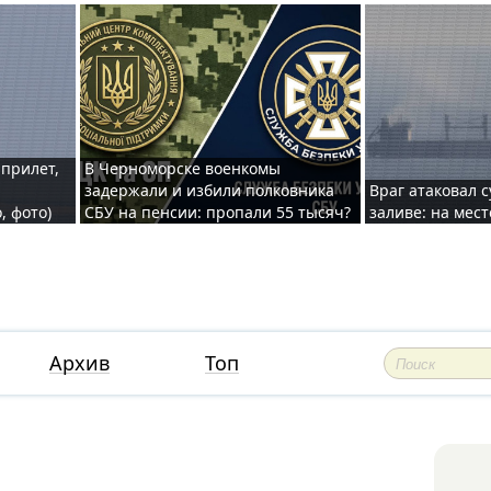
 прилет,
В Черноморске военкомы
задержали и избили полковника
Враг атаковал 
, фото)
СБУ на пенсии: пропали 55 тысяч?
заливе: на мес
Архив
Топ