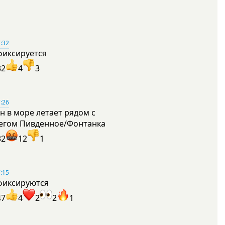
:32
фиксируется
32
4
3
:26
н в море летает рядом с
егом Пивденное/Фонтанка
32
12
1
:15
фиксируются
47
4
2
2
1