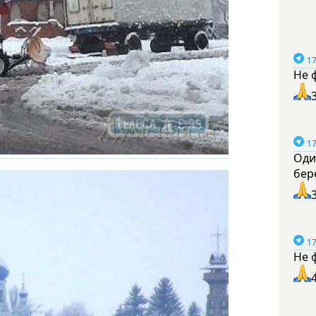
17
Не 
17
Оди
бер
17
Не 