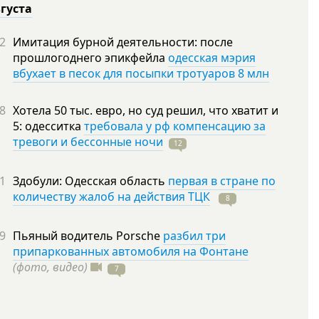
вгуста
2
Имитация бурной деятельности: после
прошлогоднего эпикфейла
одесская мэрия
вбухает в песок для посыпки тротуаров 8 млн
8
Хотела 50 тыс. евро, но суд решил, что хватит и
5: одесситка
требовала у рф компенсацию за
тревоги и бессонные ночи
12
1
Здобули: Одесская область
первая в стране по
количеству жалоб на действия ТЦК
8
9
Пьяный водитель Porsche
разбил три
припаркованных автомобиля на Фонтане
(фото, видео)
7