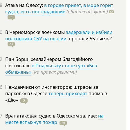
8
Атака на Одессу:
в городе прилет, в море горит
судно, есть пострадавшие
(обновлено, фото)
2
0
В Черноморске военкомы
задержали и избили
полковника СБУ на пенсии
: пропали 55
тысяч?
34
2
Пан Борщ: хедлайнером благодійного
фестивалю
в Подільську стане гурт «Без
обмежень»
(на правах реклами)
6
Нежданчики от инспекторов: штрафы за
парковку в Одессе
теперь приходят
прямо в
«Дію»
5
7
Враг атаковал судно в Одесском заливе:
на
месте вспыхнул пожар
20