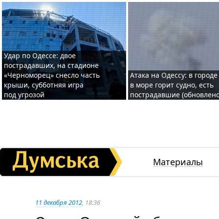
Удар по Одессе: двое
пострадавших, на стадионе
«Черноморец» снесло часть
Атака на Одессу: в городе
крыши, субботняя игра
в море горит судно, есть
под угрозой
пострадавшие (обновлено
Материалы
11 декабря 2012
, 18:36