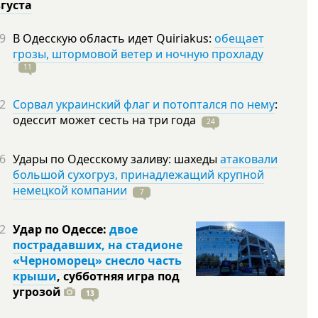
вгуста
9
В Одесскую область идет Quiriakus:
обещает
грозы, штормовой ветер и ночную прохладу
11
2
Сорвал украинский флаг и потоптался по нему
:
одессит может сесть на три
года
24
6
Удары по Одесскому заливу: шахеды
атаковали
большой сухогруз, принадлежащий крупной
немецкой компании
7
2
Удар по Одессе:
двое
пострадавших, на стадионе
«Черноморец» снесло часть
крыши
, субботняя игра под
угрозой
13