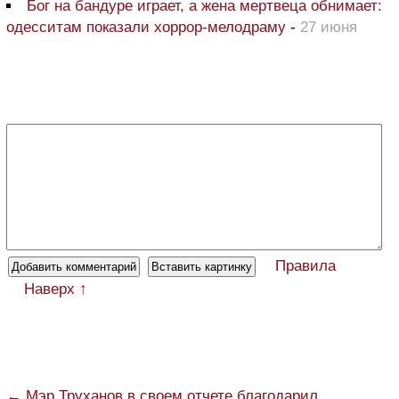
Бог на бандуре играет, а жена мертвеца обнимает:
одесситам показали хоррор-мелодраму
-
27 июня
Правила
Наверх ↑
← Мэр Труханов в своем отчете благодарил