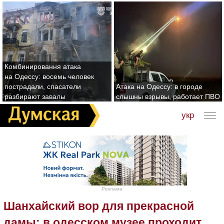
Комбинировання атака
на Одессу: восемь человек
пострадали, спасатели
Атака на Одессу: в городе
разбирают завалы
слышны взрывы, работает ПВО
укр
Реклама
Шанхайский вор для прекрасной
дамы: в одесском музее проходит