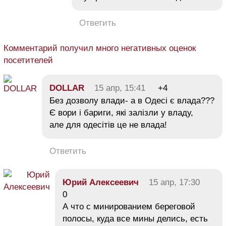
Ответить
Комментарий получил много негативных оценок
посетителей
DOLLAR
15 апр, 15:41
+4
Без дозволу влади- а в Одесі є влада???
Є вори і бариги, які залізли у владу,
але для одесітів це не влада!
Ответить
Юрий Алексеевич
15 апр, 17:30
0
А что с минированием береговой
полосы, куда все мины делись, есть