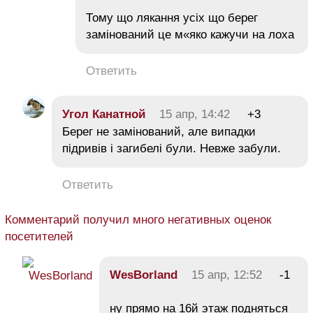
Тому що лякання усіх що берег
замінований це м«яко кажучи на лоха
Ответить
Угол Канатной
15 апр, 14:42
+3
Берег не замінований, але випадки
підривів і загибелі були. Невже забули.
Ответить
Комментарий получил много негативных оценок
посетителей
WesBorland
15 апр, 12:52
-1
ну прямо на 16й этаж подняться