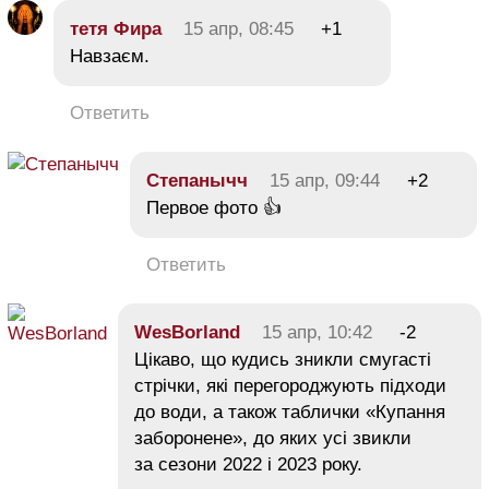
тетя Фира
15 апр, 08:45
+1
Навзаєм.
Ответить
Степанычч
15 апр, 09:44
+2
Первое фото 👍
Ответить
WesBorland
15 апр, 10:42
-2
Цікаво, що кудись зникли смугасті
стрічки, які перегороджують підходи
до води, а також таблички «Купання
заборонене», до яких усі звикли
за сезони 2022 і 2023 року.