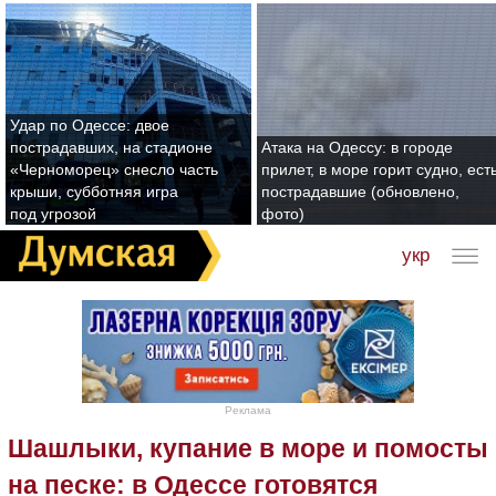
Удар по Одессе: двое
пострадавших, на стадионе
Атака на Одессу: в городе
«Черноморец» снесло часть
прилет, в море горит судно, ест
крыши, субботняя игра
пострадавшие (обновлено,
под угрозой
фото)
укр
Реклама
Шашлыки, купание в море и помосты
на песке: в Одессе готовятся