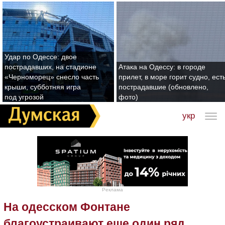
Удар по Одессе: двое
пострадавших, на стадионе
Атака на Одессу: в городе
«Черноморец» снесло часть
прилет, в море горит судно, ест
крыши, субботняя игра
пострадавшие (обновлено,
под угрозой
фото)
укр
Реклама
На одесском Фонтане
благоустраивают еще один ряд