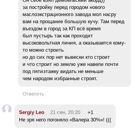
Он себе взял дембельскмй акорд))
за постройку перед городом нового
маслоэкстрационного завода мол насру
вам на прощание большую кучу. Там перед
въездом в город за КП всё время
был пустырь так как проходит
высоковольтная линия, а оказывается кому-
то можно строить
но до сих пор нет вывески кто строит
и что строит но землю уже навели почти
под пятиэтажку видать не меньше
чем народом избранные строят.
Ответить
Sergiy Leo
21 сен, 20:20
+1
Не зря него погоняло «Валера 30%»! (((