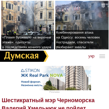
Комбинировання атака
«Пламя бушевало на верхнем
на Одессу: восемь человек
этаже»: одесситы
пострадали, спасатели
о последствиях ночного удара
разбирают завалы
укр
Реклама
Шестикратный мэр Черноморска
Валерий Хмельнюк не пойдет