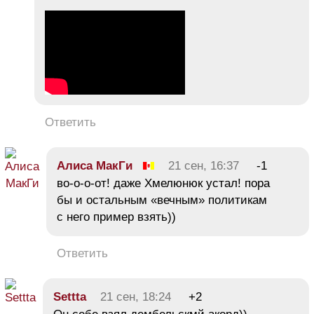
Ответить
Алиса МакГи
21 сен, 16:37
-1
во-о-о-от! даже Хмелюнюк устал! пора
бы и остальным «вечным» политикам
с него пример взять))
Ответить
Settta
21 сен, 18:24
+2