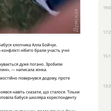
19:0
17:2
бабуся хлопчика Алла Бойчук.
в конфлікті нібито брали участь учні
15:1
очувається дуже погано. Зробили
ині», — написала жінка.
амостійно повернувся додому, проте
13:3
 Боявся навіть сказати, що сталося. Тільки
озповіла бабуся школяра кореспонденту