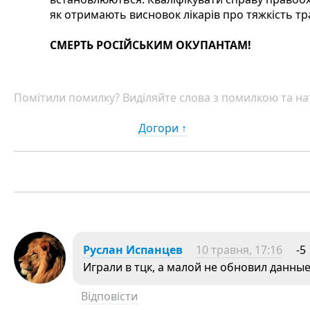
як отримають висновок лікарів про тяжкість тр
СМЕРТЬ РОСІЙСЬКИМ ОКУПАНТАМ!
Помітили помилку? Виділяйте слова з помилкою та нат
Догори ↑
Руслан Испанцев
10 травня, 17:16
-5
Играли в тцк, а малой не обновил данные
Відповісти