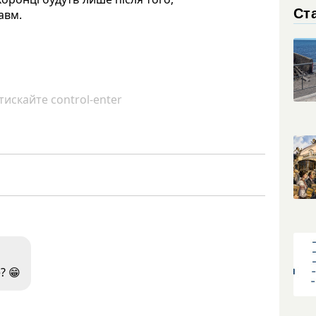
Ста
авм.
искайте control-enter
? 😁