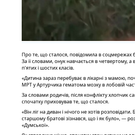
Про те, що сталося, повідомила в соцмережах 
За її словами, онук навчається в четвертому, а 
п'ятих і шостих класів.
«Дитина зараз перебуває в лікарні з мамою, п
МРТ у Артурчика гематома мозку в лобовій част
За словами родичів, після конфлікту хлопчик с
спочатку приховував те, що сталося.
«Він ліг на диван і нічого не хотів розповідати.
старшому братові зізнався, що і як було», — р
«Думської».