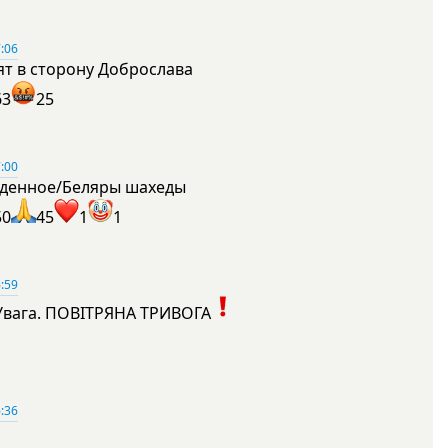
:06
ят в сторону Доброслава
63
25
:00
денное/Беляры шахеды
50
45
1
1
:59
Увага. ПОВІТРЯНА ТРИВОГА
1
:36