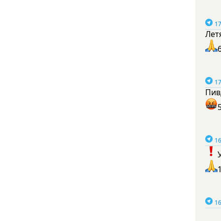
17
Лет
17
Пив
16
16