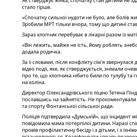
Як стверджує жінка, спочатку стан дитини не з
стало гірше.
«Спочатку сильної нудоти не було, але болів жи
Зробили МРТ тільки вчора, тому що дитині став
Зараз хлопчик перебуває в лікарні разом із маті
«Він лежить, майже не їсть, йому роблять знеб
додала родичка.
За її словами, після конфлікту сім'я звернулас
відео події, яке, як стверджується, знімали очев
про те, що хлопчика нібито били по тулубу та г
на коліна.
Директор Олександрівського ліцею Тетяна Пінда
пославшись на зайнятість. Не прокоментували си
та спорту Фонтанської сільської ради.
Поліція підтвердила «Думській», що інцидент 
повідомила мама потерпілої дитини. Наразі спі
провів профілактичну бесіду і з дітьми, і з їхн
встановлюються. Кваліфікувати справу правоох