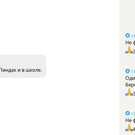
17
Не 
Пиндак и в школе.
17
Оди
бер
17
Не 