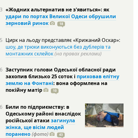
3
«Жодних альтернатив не з'явиться»: як
удари по портах Великої Одеси обрушили
зерновий ринок
18
5
Цирк на льоду представляє «Крижаний Оскар»:
шоу, де трюки виконуються без дублерів та
монтажних склейок
(на правах реклами)
6
Заступник голови Одеської обласної ради
захопив близько 25 соток і
приховав елітну
землю на Фонтані
: вона оформлена на
покійну
матір
10
6
Били по підприємству: в
Одеському районі внаслідок
російської атаки
загинула
жінка, ще вісім людей
поранено
(фото)
43