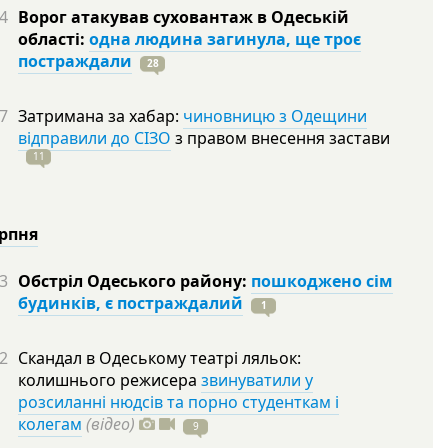
4
Ворог атакував суховантаж в Одеській
області:
одна людина загинула, ще троє
постраждали
28
7
Затримана за хабар:
чиновницю з Одещини
відправили до СІЗО
з правом внесення застави
11
ерпня
3
Обстріл Одеського району:
пошкоджено сім
будинків, є постраждалий
1
2
Скандал в Одеському театрі ляльок:
колишнього режисера
звинуватили у
розсиланні нюдсів та порно студенткам і
колегам
(відео)
9