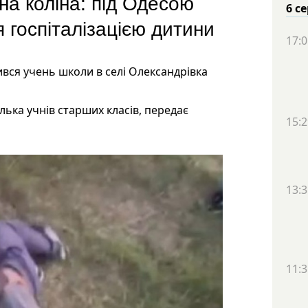
на коліна: під Одесою
6 с
я госпіталізацією дитини
17:0
ився учень школи в селі Олександрівка
ька учнів старших класів, передає
15:2
13:3
11:3