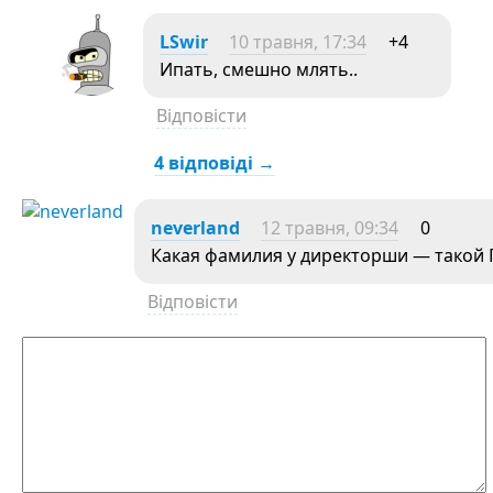
LSwir
10 травня, 17:34
+4
Ипать, смешно млять..
Відповісти
4 відповіді →
neverland
12 травня, 09:34
0
Какая фамилия у директорши — такой 
Відповісти