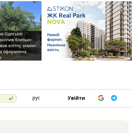
ви Одеської
захопив близько
овав елітну землю
на оформлена
р
рус
Увійти