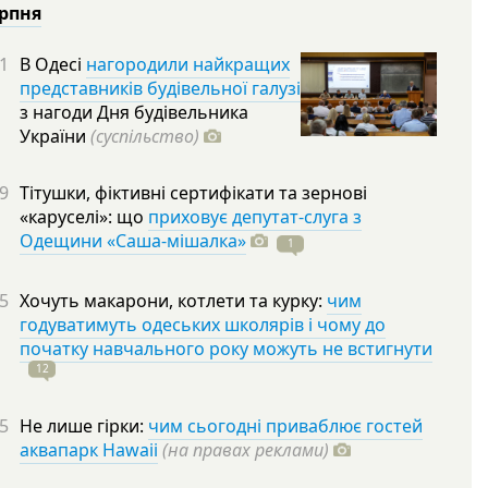
ерпня
1
В Одесі
нагородили найкращих
представників будівельної галузі
з нагоди Дня будівельника
України
(суспільство)
9
Тітушки, фіктивні сертифікати та зернові
«каруселі»: що
приховує депутат-слуга з
Одещини «Саша-мішалка»
1
5
Хочуть макарони, котлети та курку:
чим
годуватимуть одеських школярів і чому до
початку навчального року можуть не встигнути
12
5
Не лише гірки:
чим сьогодні приваблює гостей
аквапарк Hawaii
(на правах реклами)