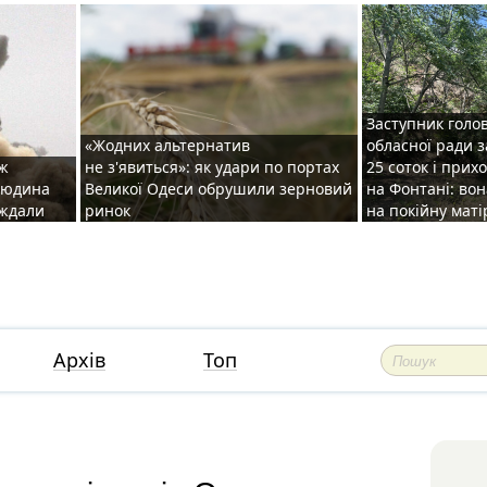
Заступник голо
«Жодних альтернатив
обласної ради 
аж
не з'явиться»: як удари по портах
25 соток і прих
 людина
Великої Одеси обрушили зерновий
на Фонтані: во
аждали
ринок
на покійну маті
Архів
Топ