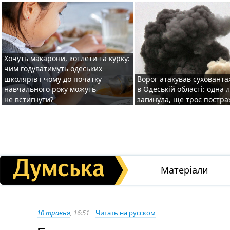
Хочуть макарони, котлети та курку:
чим годуватимуть одеських
школярів і чому до початку
Ворог атакував суховант
навчального року можуть
в Одеській області: одна
не встигнути?
загинула, ще троє постр
Матеріали
10 травня
, 16:51
Читать на русском