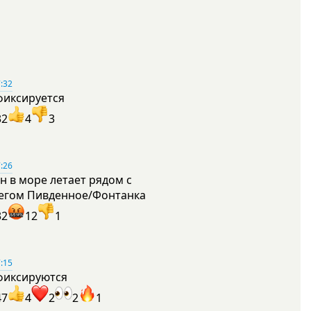
:32
фиксируется
32
4
3
:26
н в море летает рядом с
егом Пивденное/Фонтанка
32
12
1
:15
фиксируются
47
4
2
2
1