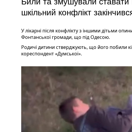
Били та змушували ставати 
шкільний конфлікт закінчивс
У лікарні після конфлікту з іншими дітьми опин
Фонтанської громади, що під Одесою.
Родичі дитини стверджують, що його побили кіл
кореспондент «Думської».