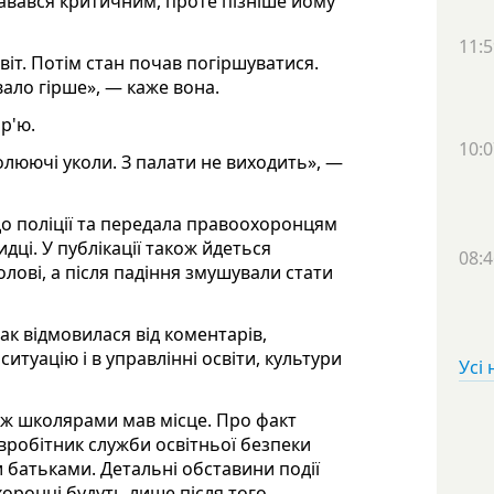
давався критичним, проте пізніше йому
11:5
віт. Потім стан почав погіршуватися.
ало гірше», — каже вона.
р'ю.
10:0
олюючі уколи. З палати не виходить», —
я до поліції та передала правоохоронцям
идці. У публікації також йдеться
08:4
олові, а після падіння змушували стати
к відмовилася від коментарів,
туацію і в управлінні освіти, культури
Усі
між школярами мав місце. Про факт
вробітник служби освітньої безпеки
іми батьками. Детальні обставини події
оронці будуть лише після того,