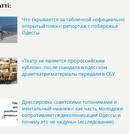
тті:
Что скрывается за табличкой «официально
открытый пляж»: репортаж с побережья
Одессы
«Театр не является пророссийским
кублом»: после скандала в одесском
драмтеатре материалы передали в СБУ
Дрессировка советскими топонимами и
ментальный «манеж»: как часть молодежи
сопротивляется деколонизации Одессы и
почему это не «ждуны» (исследование)