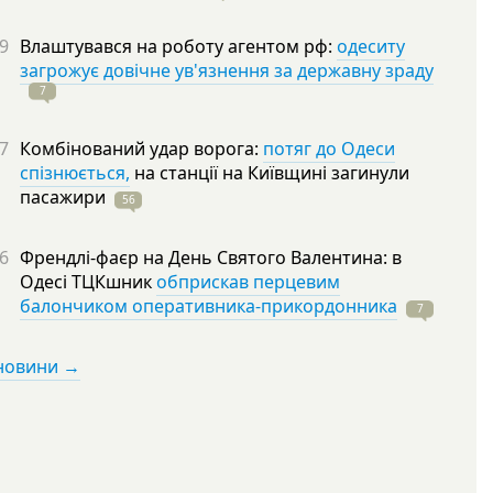
9
Влаштувався на роботу агентом рф:
одеситу
загрожує довічне ув'язнення за державну зраду
7
7
Комбінований удар ворога:
потяг до Одеси
спізнюється,
на станції на Київщині загинули
пасажири
56
6
Френдлі-фаєр на День Святого Валентина: в
Одесі ТЦКшник
обприскав перцевим
балончиком оперативника-прикордонника
7
 новини →