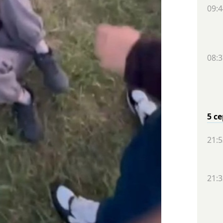
09:4
08:3
5 с
21:5
21:3