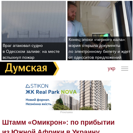
Конец эпохи «черного нала»:
Враг атаковал судно
мэрия открыла документы
в Одесском заливе: на месте
по электронному билету и ждет
вспыхнул пожар
от одесситов предложений
укр
Реклама
Штамм «Омикрон»: по прибытии
из Южной Африки в Украину