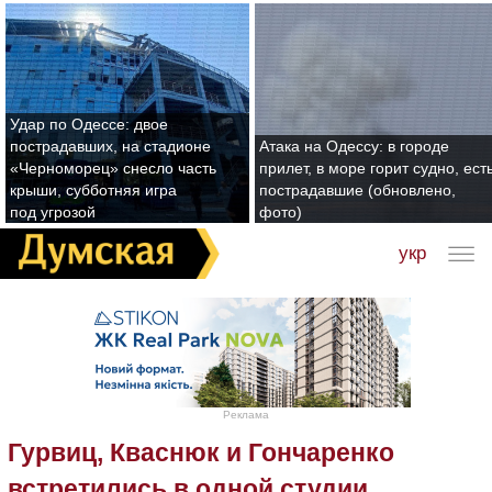
Удар по Одессе: двое
пострадавших, на стадионе
Атака на Одессу: в городе
«Черноморец» снесло часть
прилет, в море горит судно, ест
крыши, субботняя игра
пострадавшие (обновлено,
под угрозой
фото)
укр
Реклама
Гурвиц, Кваснюк и Гончаренко
встретились в одной студии