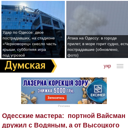
Удар по Одессе: двое
пострадавших, на стадионе
Атака на Одессу: в городе
«Черноморец» снесло часть
прилет, в море горит судно, ест
крыши, субботняя игра
пострадавшие (обновлено,
под угрозой
фото)
укр
Реклама
Одесские мастера: портной Вайсман
дружил с Водяным, а от Высоцкого