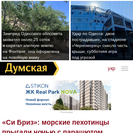
Зампред Одесского облсовета
Удар по Одессе: двое
захватил около 25 соток
пострадавших, на стадионе
и спрятал элитную землю
«Черноморец» снесло часть
на Фонтане: она оформлена
крыши, субботняя игра
на покойную маму
под угрозой
укр
Реклама
«Си Бриз»: морские пехотинцы
прыгали ночью с парашютом