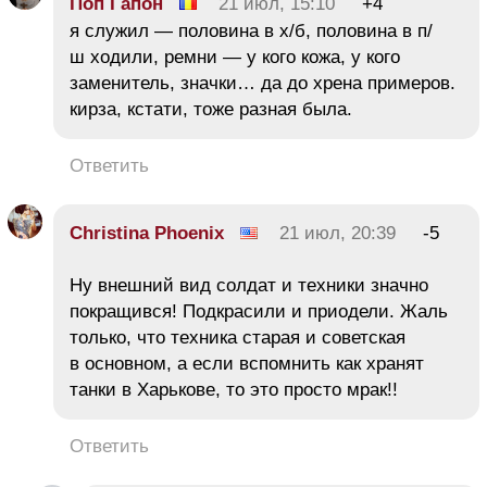
Поп Гапон
21 июл, 15:10
+4
я служил — половина в х/б, половина в п/
ш ходили, ремни — у кого кожа, у кого
заменитель, значки… да до хрена примеров.
кирза, кстати, тоже разная была.
Ответить
Christina Phoenix
21 июл, 20:39
-5
Ну внешний вид солдат и техники значно
покращився! Подкрасили и приодели. Жаль
только, что техника старая и советская
в основном, а если вспомнить как хранят
танки в Харькове, то это просто мрак!!
Ответить