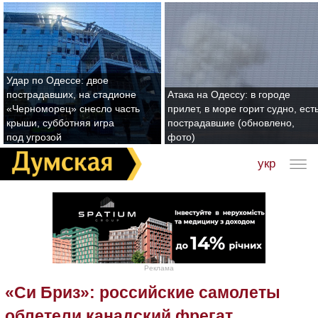
Удар по Одессе: двое
пострадавших, на стадионе
Атака на Одессу: в городе
«Черноморец» снесло часть
прилет, в море горит судно, ест
крыши, субботняя игра
пострадавшие (обновлено,
под угрозой
фото)
укр
Реклама
«Си Бриз»: российские самолеты
облетели канадский фрегат