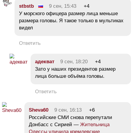
stbstb
9 сен, 15:43
+4
У морского офицера размер лица меньше
размера головы. Я такое только в мультиках
видел
Ответить
адекват
9 сен, 18:20
+4
Зато у наших президентов размер
лица больше объёма головы.
Ответить
Sheva60
9 сен, 16:13
+6
Российские СМИ снова перепутали
Донбасс с Сирией —
Жительница
Одессы уличила кремлевские