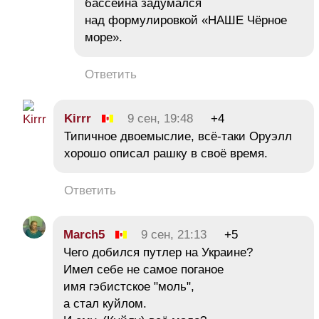
бассейна задумался
над формулировкой «НАШЕ Чёрное
море».
Ответить
Kirrr
9 сен, 19:48
+4
Типичное двоемыслие, всё-таки Оруэлл
хорошо описал рашку в своё время.
Ответить
March5
9 сен, 21:13
+5
Чего добился путлер на Украине?
Имел себе не самое поганое
имя гэбистское "моль",
а стал куйлом.