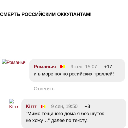
СМЕРТЬ РОССИЙСКИМ ОККУПАНТАМ!
Романыч
9 сен, 15:07
+17
и в море полно росийских троллей!
Ответить
Kirrr
9 сен, 19:50
+8
"Мимо тёщиного дома я без шуток
не хожу…" далее по тексту.