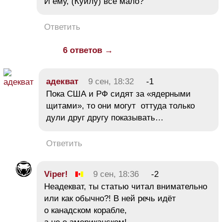
И ему, (Куйлу) всё мало?
Ответить
6 ответов →
адекват
9 сен, 18:32
-1
Пока США и РФ сидят за «ядерными
щитами», то они могут оттуда только
дули друг другу показывать…
Ответить
Viper!
9 сен, 18:36
-2
Неадекват, ты статью читал внимательно
или как обычно?! В ней речь идёт
о канадском корабле,