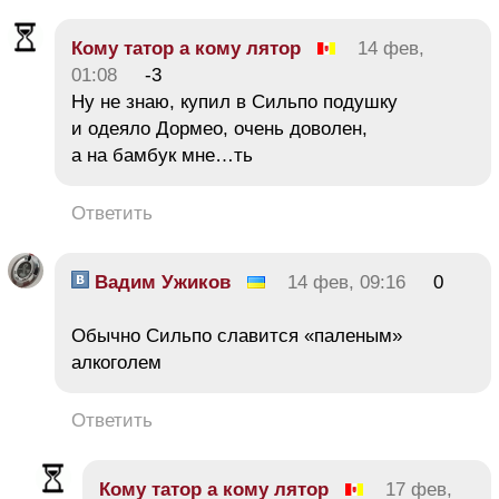
Кому татор а кому лятор
14 фев,
01:08
-3
Ну не знаю, купил в Сильпо подушку
и одеяло Дормео, очень доволен,
а на бамбук мне…ть
Ответить
Вадим Ужиков
14 фев, 09:16
0
Обычно Сильпо славится «паленым»
алкоголем
Ответить
Кому татор а кому лятор
17 фев,