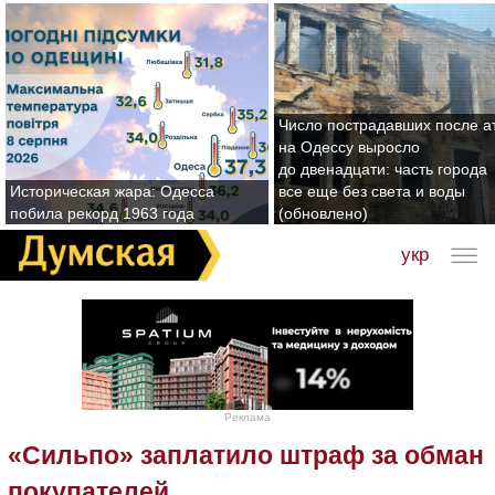
Число пострадавших после а
на Одессу выросло
до двенадцати: часть города
Историческая жара: Одесса
все еще без света и воды
побила рекорд 1963 года
(обновлено)
укр
Реклама
«Сильпо» заплатило штраф за обман
покупателей