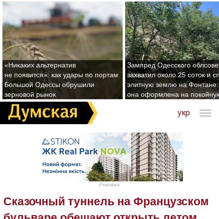
«Никаких альтернатив
Зампред Одесского облсове
не появится»: как удары по портам
захватил около 25 соток и с
Большой Одессы обрушили
элитную землю на Фонтане:
зерновой рынок
она оформлена на покойну
укр
Реклама
Сказочный туннель на Французском
бульваре обещают открыть летом