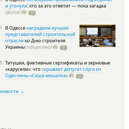
и утонула
: кто за это ответит — пока загадка
(фото)
17
1
В Одессе
наградили лучших
представителей строительной
отрасли
ко Дню строителя
Украины
(общество)
3
9
Титушки, фиктивные сертификаты и зерновые
«карусели»: что
скрывает депутат-слуга из
Одесчины «Саша-мешалка»
3
 новости →