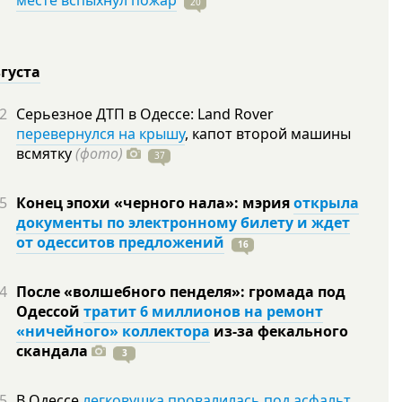
месте вспыхнул пожар
20
вгуста
2
Серьезное ДТП в Одессе: Land Rover
перевернулся на крышу
, капот второй машины
всмятку
(фото)
37
5
Конец эпохи «черного нала»: мэрия
открыла
документы по электронному билету и ждет
от одесситов предложений
16
4
После «волшебного пенделя»: громада под
Одессой
тратит 6 миллионов на ремонт
«ничейного» коллектора
из-за фекального
скандала
3
5
В Одессе
легковушка провалилась под асфальт