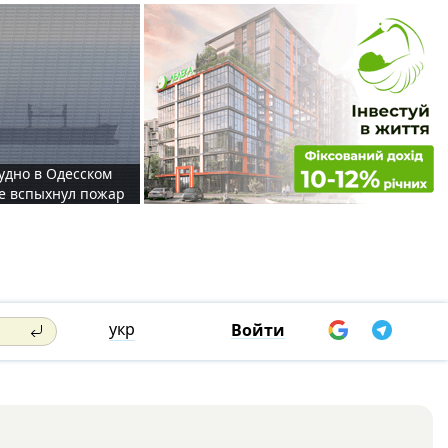
судно в Одесском
те вспыхнул пожар
укр
Войти