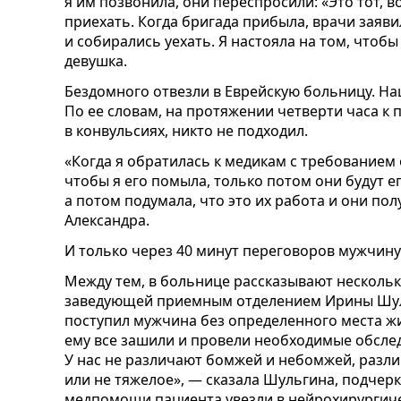
я им позвонила, они переспросили: «Это тот, 
приехать. Когда бригада прибыла, врачи заяви
и собирались уехать. Я настояла на том, чтоб
девушка.
Бездомного отвезли в Еврейскую больницу. На
По ее словам, на протяжении четверти часа к
в конвульсиях, никто не подходил.
«Когда я обратилась к медикам с требованием 
чтобы я его помыла, только потом они будут ег
а потом подумала, что это их работа и они пол
Александра.
И только через 40 минут переговоров мужчину
Между тем, в больнице рассказывают несколь
заведующей приемным отделением Ирины Шул
поступил мужчина без определенного места жит
ему все зашили и провели необходимые обслед
У нас не различают бомжей и небомжей, разл
или не тяжелое», — сказала Шульгина, подчерк
медпомощи пациента увезли в нейрохирургиче