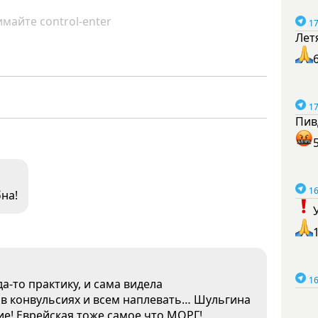
майте control-enter
17
Лет
17
Пив
16
на!
16
а-то практику, и сама видела
 в конвульсиях и всем наплевать… Шульгина
ие! Еврейская тоже самое что МОРГ!