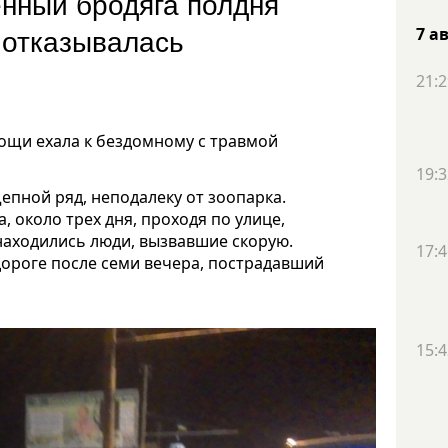
енный бродяга полдня
 отказывалась
7 а
21:2
ощи ехала к бездомному с травмой
19:3
пной ряд, неподалеку от зоопарка.
, около трех дня, проходя по улице,
находились люди, вызвавшие скорую.
17:4
дороге после семи вечера, пострадавший
15:4