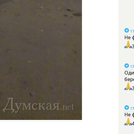
17
Не 
17
Оди
бер
17
Не 