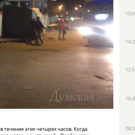
15:0
14:2
12:5
10:4
08:3
 течение этих четырех часов. Когда