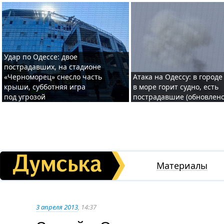
Удар по Одессе: двое
пострадавших, на стадионе
«Черноморец» снесло часть
Атака на Одессу: в городе
крыши, субботняя игра
в море горит судно, есть
под угрозой
пострадавшие (обновлено
Материалы
3 апреля 2013
, 14:37