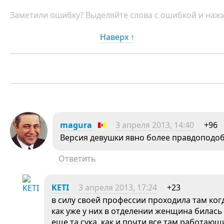
Заметили ошибку? Выделяйте слова с ошибкой и нажи
Наверх ↑
magura
3 апреля 2013, 14:40
+96
Версия девушки явно более правдоподоб
Ответить
KETI
3 апреля 2013, 17:24
+23
в силу своей профессии проходила там когд
как уже у них в отделении женщина билась
еще та сука, как и почти все там работающ