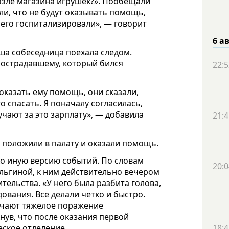
возле магазина игрушек?». Пообещали
ли, что не будут оказывать помощь,
ы его госпитализировали», — говорит
6 а
ша собеседница поехала следом.
 пострадавшему, который бился
22:5
оказать ему помощь, они сказали,
о спасать. Я поначалу согласилась,
учают за это зарплату», — добавила
21:4
 положили в палату и оказали помощь.
ко иную версию событий. По словам
20:0
ьгиной, к ним действительно вечером
ельства. «У него была разбита голова,
ования. Все делали четко и быстро.
ичают тяжелое поражение
нув, что после оказания первой
ское отделение.
18:4