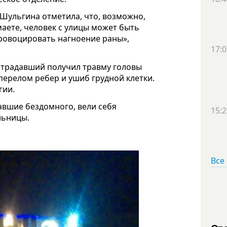
 Шульгина отметила, что, возможно,
аете, человек с улицы может быть
ровоцировать нагноение раны»,
17:0
страдавший получил травму головы
перелом ребер и ушиб грудной клетки.
гии.
авшие бездомного, вели себя
15:2
льницы.
Все