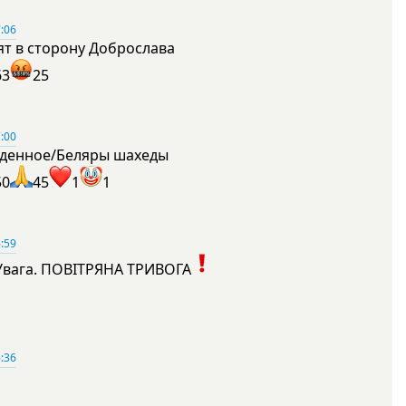
:06
ят в сторону Доброслава
63
25
:00
денное/Беляры шахеды
50
45
1
1
:59
Увага. ПОВІТРЯНА ТРИВОГА
1
:36