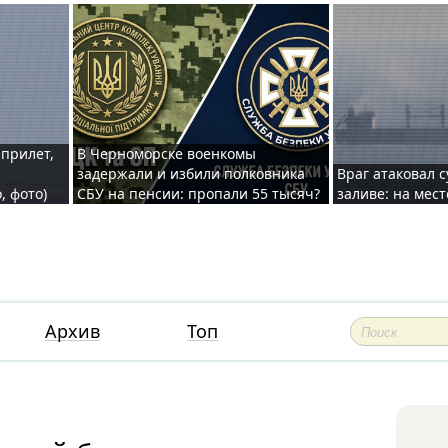
 прилет,
В Черноморске военкомы
задержали и избили полковника
Враг атаковал 
, фото)
СБУ на пенсии: пропали 55 тысяч?
заливе: на мес
Архив
Топ