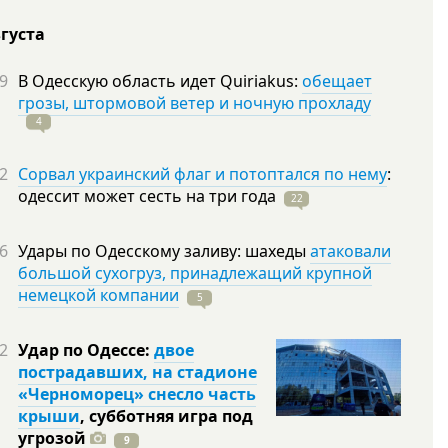
вгуста
9
В Одесскую область идет Quiriakus:
обещает
грозы, штормовой ветер и ночную прохладу
4
2
Сорвал украинский флаг и потоптался по нему
:
одессит может сесть на три
года
22
6
Удары по Одесскому заливу: шахеды
атаковали
большой сухогруз, принадлежащий крупной
немецкой компании
5
2
Удар по Одессе:
двое
пострадавших, на стадионе
«Черноморец» снесло часть
крыши
, субботняя игра под
угрозой
9