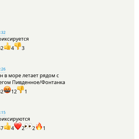
:32
фиксируется
32
4
3
:26
н в море летает рядом с
егом Пивденное/Фонтанка
32
12
1
:15
фиксируются
47
4
2
2
1