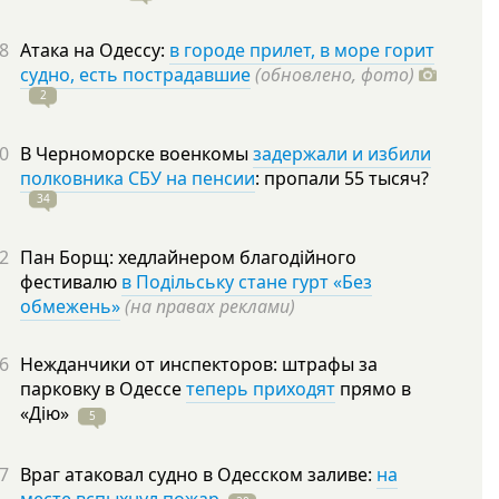
8
Атака на Одессу:
в городе прилет, в море горит
судно, есть пострадавшие
(обновлено, фото)
2
0
В Черноморске военкомы
задержали и избили
полковника СБУ на пенсии
: пропали 55
тысяч?
34
2
Пан Борщ: хедлайнером благодійного
фестивалю
в Подільську стане гурт «Без
обмежень»
(на правах реклами)
6
Нежданчики от инспекторов: штрафы за
парковку в Одессе
теперь приходят
прямо в
«Дію»
5
7
Враг атаковал судно в Одесском заливе:
на