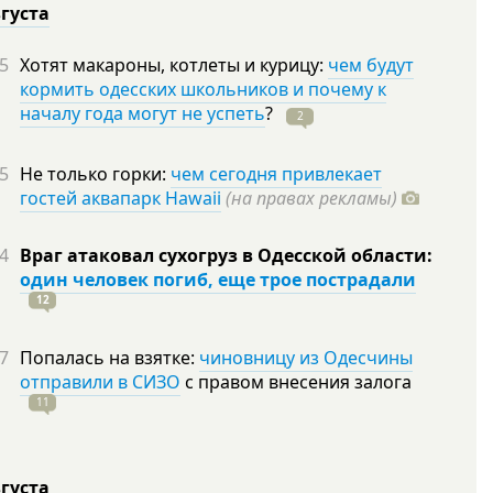
вгуста
5
Хотят макароны, котлеты и курицу:
чем будут
кормить одесских школьников и почему к
началу года могут не успеть
?
2
5
Не только горки:
чем сегодня привлекает
гостей аквапарк Hawaii
(на правах рекламы)
4
Враг атаковал сухогруз в Одесской области:
один человек погиб, еще трое пострадали
12
7
Попалась на взятке:
чиновницу из Одесчины
отправили в СИЗО
с правом внесения залога
11
вгуста