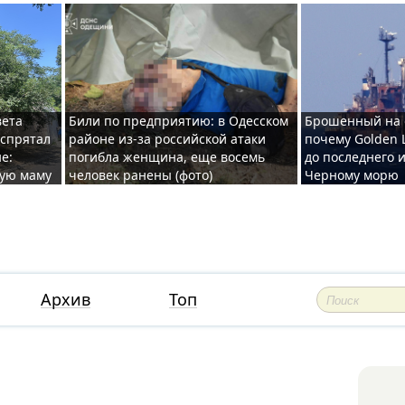
вета
Били по предприятию: в Одесском
Брошенный на 
 спрятал
районе из-за российской атаки
почему Golden 
е:
погибла женщина, еще восемь
до последнего и
ную маму
человек ранены (фото)
Черному морю
Архив
Топ