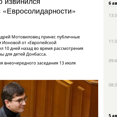
о извинился
6 а
из «Евросолидарности»
13:3
Андрей Мотовиловец принес публичные
11:3
и Ионовой от «Европейской
л 10 дней назад во время рассмотрения
зы для детей Донбасса.
09:4
мя внеочередного заседания 13 июля
08:3
5 а