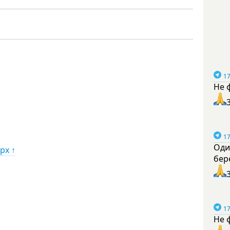
17
Не 
17
Оди
рх ↑
бер
17
Не 