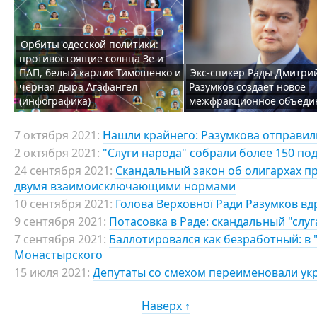
Орбиты одесской политики:
противостоящие солнца Зе и
ПАП, белый карлик Тимошенко и
Экс-спикер Рады Дмитри
черная дыра Агафангел
Разумков создает новое
(инфографика)
межфракционное объеди
7 октября 2021:
Нашли крайнего: Разумкова отправили
2 октября 2021:
"Слуги народа" собрали более 150 по
24 сентября 2021:
Скандальный закон об олигархах пр
двумя взаимоисключающими нормами
10 сентября 2021:
Голова Верховної Ради Разумков вдр
9 сентября 2021:
Потасовка в Раде: скандальный "слу
7 сентября 2021:
Баллотировался как безработный: в 
Монастырского
15 июля 2021:
Депутаты со смехом переименовали ук
Наверх ↑