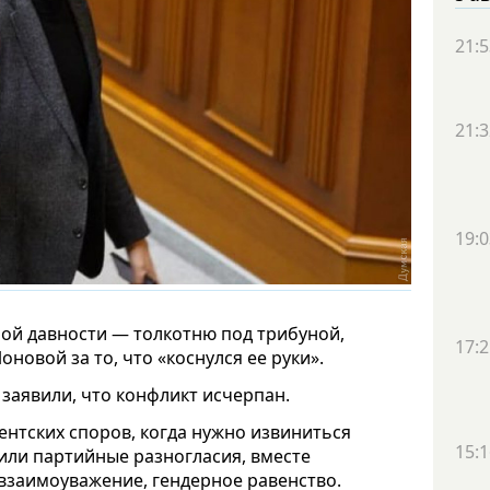
21:5
21:3
19:0
ой давности — толкотню под трибуной,
17:2
новой за то, что «коснулся ее руки».
заявили, что конфликт исчерпан.
нтских споров, когда нужно извиниться
15:1
 или партийные разногласия, вместе
взаимоуважение, гендерное равенство.