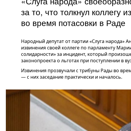
«Слуга народа» своеобразн
за то, что толкнул коллегу 
во время потасовки в Раде
Народный депутат от партии «Слуга народа» 
извинения своей коллеге по парламенту Мари
солидарности» за инцидент, который произоше
законопроекта о льготах при поступлении в ву
Извинения прозвучали с трибуны Рады во вре
— с них заседание практически и началось.