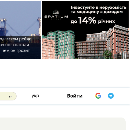
одесском рейде:
Leo не спасали
 чем он грозит
укр
Войти