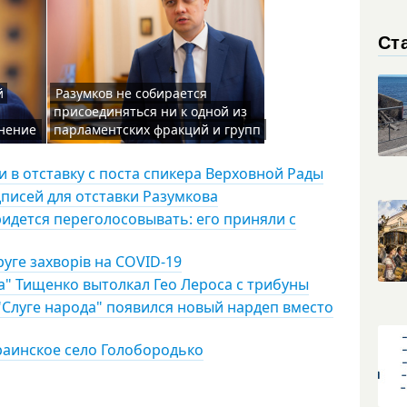
Ст
й
Разумков не собирается
присоединяться ни к одной из
нение
парламентских фракций и групп
 в отставку с поста спикера Верховной Рады
дписей для отставки Разумкова
идется переголосовывать: его приняли с
уге захворів на COVID-19
га" Тищенко вытолкал Гео Лероса с трибуны
"Слуге народа" появился новый нардеп вместо
раинское село Голобородько