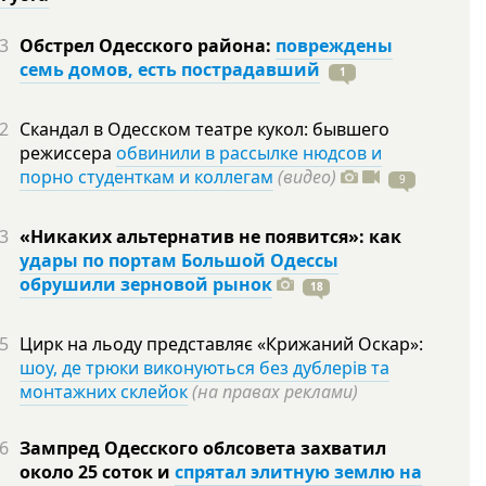
3
Обстрел Одесского района:
повреждены
семь домов, есть пострадавший
1
2
Скандал в Одесском театре кукол: бывшего
режиссера
обвинили в рассылке нюдсов и
порно студенткам и коллегам
(видео)
9
3
«Никаких альтернатив не появится»: как
удары по портам Большой Одессы
обрушили зерновой рынок
18
5
Цирк на льоду представляє «Крижаний Оскар»:
шоу, де трюки виконуються без дублерів та
монтажних склейок
(на правах реклами)
6
Зампред Одесского облсовета захватил
около 25 соток и
спрятал элитную землю на