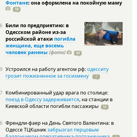
Фонтане
: она оформлена на покойную
маму
10
6
Били по предприятию: в
Одесском районе из-за
российской атаки
погибла
женщина, еще восемь
человек ранены
(фото)
43
9
Устроился на работу агентом рф:
одесситу
грозит пожизненное за госизмену
7
7
Комбинированный удар врага по столице:
поезд в Одессу задерживается
, на станции в
Киевской области погибли
пассажиры
56
6
Френдли-фаер на День Святого Валентина: в
Одессе ТЦКшник
забрызгал перцовым
баллончиком оперативника-пограничника