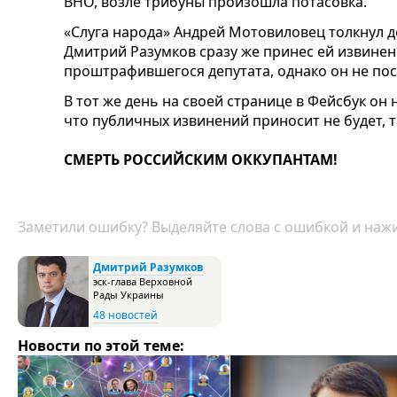
ВНО, возле трибуны произошла потасовка.
«Слуга народа» Андрей Мотовиловец толкнул д
Дмитрий Разумков сразу же принес ей извинен
проштрафившегося депутата, однако он не пос
В тот же день на своей странице в Фейсбук он 
что публичных извинений приносит не будет, та
СМЕРТЬ РОССИЙСКИМ ОККУПАНТАМ!
Заметили ошибку? Выделяйте слова с ошибкой и нажи
Дмитрий Разумков
эск-глава Верховной
Рады Украины
48 новостей
Новости по этой теме: