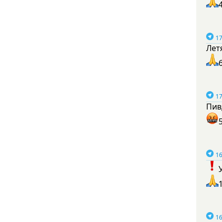
17
Лет
17
Пив
16
16