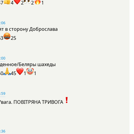
47
4
2
2
1
:06
ят в сторону Доброслава
63
25
:00
денное/Беляры шахеды
50
45
1
1
:59
Увага. ПОВІТРЯНА ТРИВОГА
1
:36