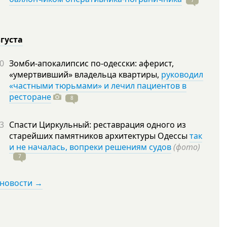
7
вгуста
0
Зомби-апокалипсис по-одесски: аферист,
«умертвивший» владельца квартиры,
руководил
«частными тюрьмами» и лечил пациентов в
ресторане
8
3
Спасти Циркульный: реставрация одного из
старейших памятников архитектуры Одессы
так
и не началась, вопреки решениям судов
(фото)
7
 новости →