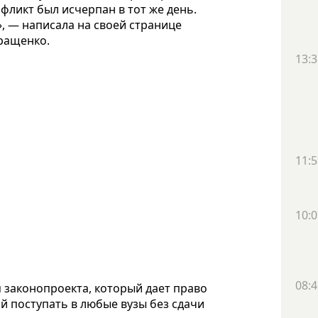
фликт был исчерпан в тот же день.
, — написала на своей странице
еращенко.
13:3
11:5
10:0
08:4
 законопроекта, который дает право
 поступать в любые вузы без сдачи