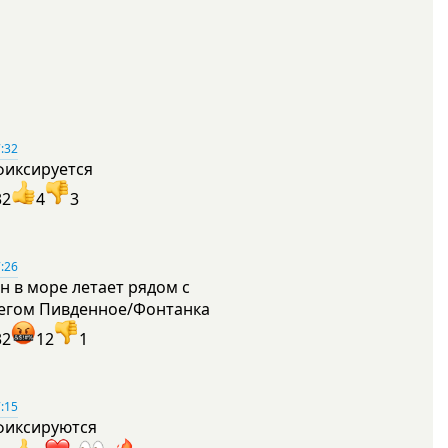
:32
фиксируется
32
4
3
:26
н в море летает рядом с
егом Пивденное/Фонтанка
32
12
1
:15
фиксируются