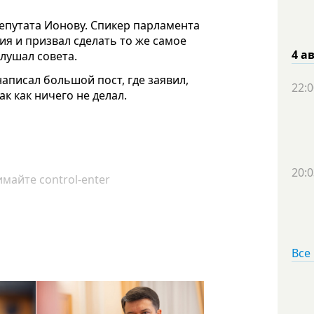
епутата Ионову. Спикер парламента
ия и призвал сделать то же самое
4 а
лушал совета.
написал большой пост, где заявил,
22:0
к как ничего не делал.
20:0
майте control-enter
Все