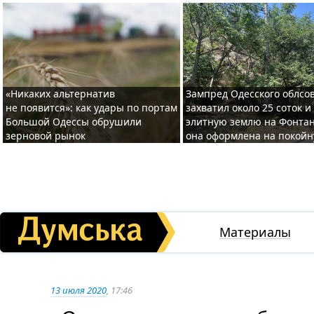
«Никаких альтернатив
Зампред Одесского облсо
не появится»: как удары по портам
захватил около 25 соток и
Большой Одессы обрушили
элитную землю на Фонтан
зерновой рынок
она оформлена на покой
Материалы
13 июля 2020
, 17:46