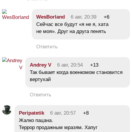
WesBorland
6 авг, 20:39
+6
Сейчас все будут «я не я, хата
не моя». Друг на друга пенять
Ответить
Andrey V
6 авг, 20:54
+13
Так бывает когда военкомом становится
вертухай
Ответить
Peripatetik
6 авг, 20:57
+8
Жалко пацана.
Террор продажным мразям. Хапуг