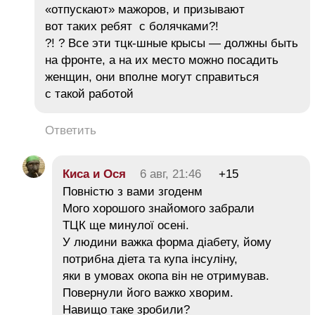
«отпускают» мажоров, и призывают
вот таких ребят с болячками?!
?! ? Все эти тцк-шные крысы — должны быть
на фронте, а на их место можно посадить
женщин, они вполне могут справиться
с такой работой
Ответить
Киса и Ося
6 авг, 21:46
+15
Повністю з вами згоденм
Мого хорошого знайомого забрали
ТЦК ще минулої осені.
У людини важка форма діабету, йому
потрибна діета та купа інсуліну,
яки в умовах окопа він не отримував.
Повернули його важко хворим.
Навищо таке зробили?