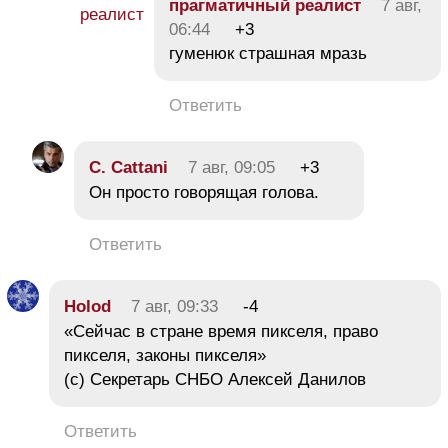
прагматичный реалист
7 авг,
06:44
+3
гуменюк страшная мразь
Ответить
C. Cattani
7 авг, 09:05
+3
Он просто говорящая голова.
Ответить
Holod
7 авг, 09:33
-4
«Сейчас в стране время пикселя, право
пикселя, законы пикселя»
(c) Cекретарь СНБО Алексей Данилов
Ответить