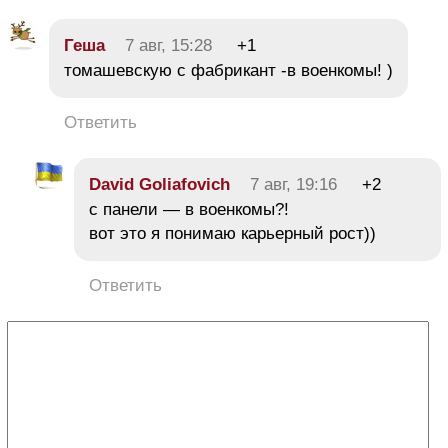
Геша
7 авг, 15:28
+1
томашевскую с фабрикант -в военкомы! )
Ответить
David Goliafovich
7 авг, 19:16
+2
с панели — в военкомы?!
вот это я понимаю карьерный рост))
Ответить