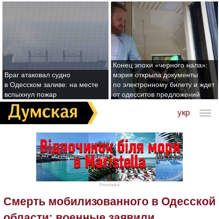
Конец эпохи «черного нала»:
Враг атаковал судно
мэрия открыла документы
в Одесском заливе: на месте
по электронному билету и ждет
вспыхнул пожар
от одесситов предложений
укр
Реклама
Смерть мобилизованного в Одесской
области: военные заявили,