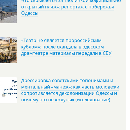
Что скрывается за табличкой «официально
открытый пляж»: репортаж с побережья
Одессы
«Театр не является пророссийским
кублом»: после скандала в одесском
драмтеатре материалы передали в СБУ
Дрессировка советскими топонимами и
ментальный «манеж»: как часть молодежи
сопротивляется деколонизации Одессы и
почему это не «ждуны» (исследование)