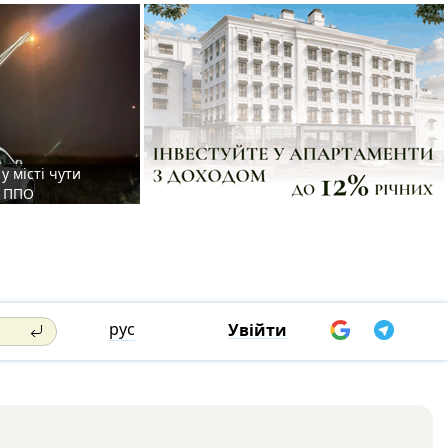
у місті чути
є ППО
рус
Увійти