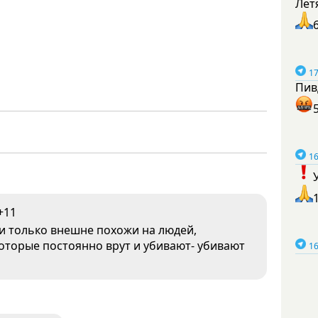
Лет
17
Пив
16
+11
ни только внешне похожи на людей,
 которые постоянно врут и убивают- убивают
16