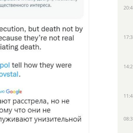
20:4
17:3
14:2
11:4
08:3