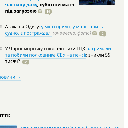
частину даху
, суботній матч
під
загрозою
14
8
Атака на Одесу:
у місті приліт, у морі горить
судно, є постраждалі
(оновлено, фото)
2
0
У Чорноморську співробітники ТЦК
затримали
та побили полковника СБУ на пенсії
: зникли 55
тисяч?
34
 новини →
тті: