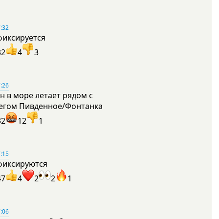
:32
фиксируется
32
4
3
:26
н в море летает рядом с
егом Пивденное/Фонтанка
32
12
1
:15
фиксируются
47
4
2
2
1
:06