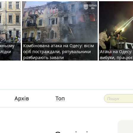
рхньому
Комбінована атака на Одесу: вісім
слідки
осіб постраждали, рятувальники
Атака на Одесу: 
розбирають завали
вибухи, працю
Архів
Топ