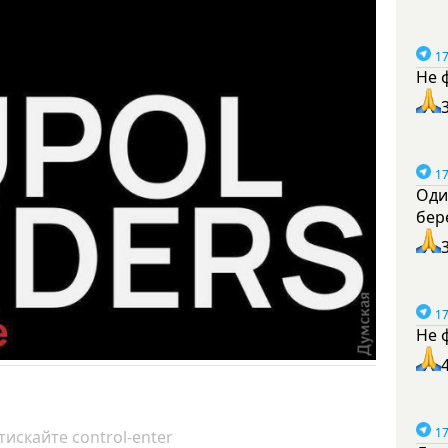
17
Не 
17
Оди
бер
17
Не 
17
искайте control-enter