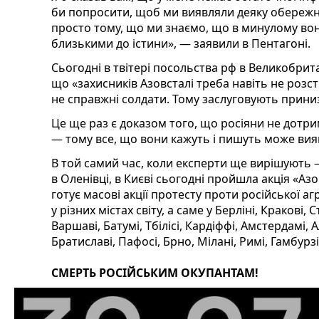
би попросити, щоб ми виявляли деяку обережні
просто тому, що ми знаємо, що в минулому вони
близькими до істини», — заявили в Пентагоні.
Сьогодні в твітері посольства рф в Великобрит
що «захисників Азовсталі треба навіть не розс
не справжні солдати. Тому заслуговують приниз
Це ще раз є доказом того, що росіяни не дотр
— тому все, що вони кажуть і пишуть може ви
В той самий час, коли експерти ще вирішують 
в Оленівці, в Києві сьогодні пройшла акція «Азо
готує масові акції протесту проти російської аг
у різних містах світу, а саме у Берліні, Кракові
Варшаві, Батумі, Тбілісі, Кардіффі, Амстердамі, А
Братиславі, Пафосі, Брно, Мілані, Римі, Гамбурзі
СМЕРТЬ РОСІЙСЬКИМ ОКУПАНТАМ!