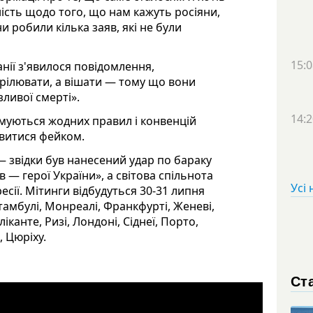
сть щодо того, що нам кажуть росіяни,
 робили кілька заяв, які не були
15:0
анії з'явилося повідомлення,
трілювати, а вішати — тому що вони
ливої смерті».
14:2
имуються жодних правил і конвенцій
явитися фейком.
— звідки був нанесений удар по бараку
в — герої України», а світова спільнота
Усі
ресії. Мітинги відбудуться 30-31 липня
, Стамбулі, Монреалі, Франкфурті, Женеві,
ліканте, Ризі, Лондоні, Сіднеї, Порто,
, Цюріху.
Ста