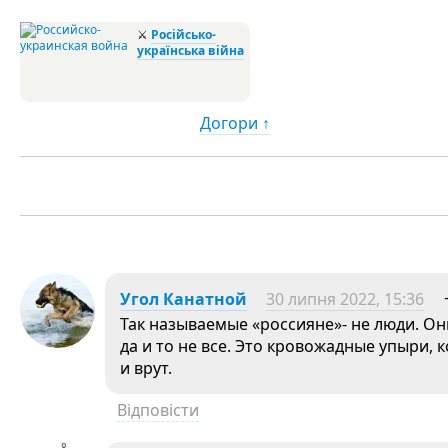
⚔
Російсько-
українська війна
Догори ↑
Угол Канатной
30 липня 2022, 15:36
Так называемые «россияне»- не люди. О
да и то не все. Это кровожадные упыри,
и врут.
Відповісти