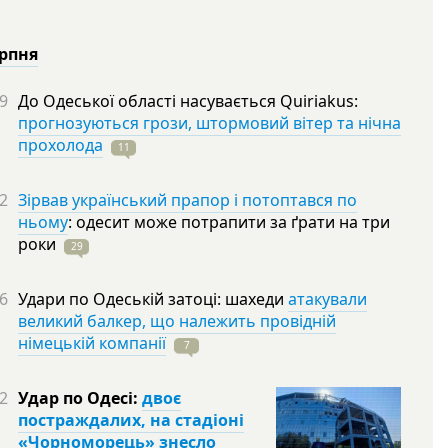
ерпня
9
До Одеської області насувається Quiriakus:
прогнозуються грози, штормовий вітер та нічна
прохолода
11
2
Зірвав український прапор і потоптався по
ньому
: одесит може потрапити за ґрати на три
роки
29
6
Удари по Одеській затоці: шахеди
атакували
великий балкер, що належить провідній
німецькій компанії
7
2
Удар по Одесі:
двоє
постраждалих, на стадіоні
«Чорноморець» знесло