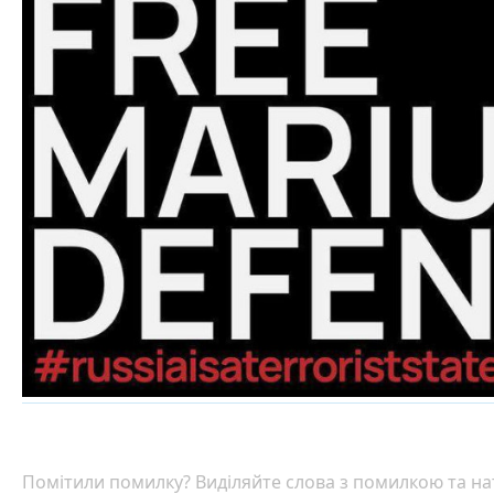
Помітили помилку? Виділяйте слова з помилкою та нат