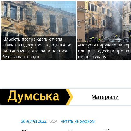
Кількість постраждалих після
атаки на Одесу зросла до дев'яти:
«Полум'я вирувало на ве
частина міста досі залишається
поверсі»: одесити про на
без світла та води
нічного удару
Матеріали
30 липня 2022
, 15:24
Читать на русском