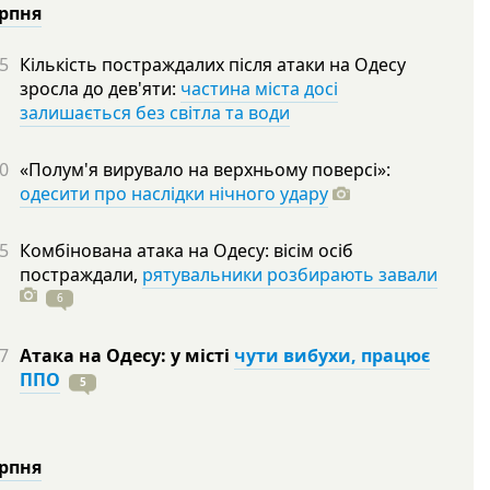
ерпня
5
Кількість постраждалих після атаки на Одесу
зросла до дев'яти:
частина міста досі
залишається без світла та води
0
«Полум'я вирувало на верхньому поверсі»:
одесити про наслідки нічного удару
5
Комбінована атака на Одесу: вісім осіб
постраждали,
рятувальники розбирають завали
6
7
Атака на Одесу: у місті
чути вибухи, працює
ППО
5
ерпня