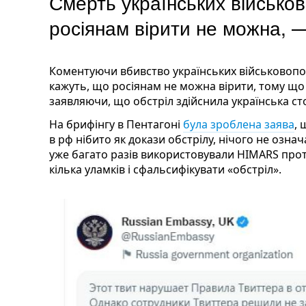
Смерть українських військов
росіянам вірити не можна, 
Коментуючи вбивство українських військовопол
кажуть, що росіянам не можна вірити, тому що 
заявляючи, що обстріл здійснила українська ст
На брифінгу в Пентагоні
була зроблена заява
, 
в рф нібито як докази обстрілу, нічого не озн
уже багато разів використовували HIMARS прот
кілька уламків і сфальсифікувати «обстріл».