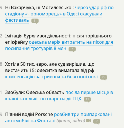
9
Ні Вакарчука, ні Могилевської:
через удар рф по
стадіону «Чорноморець» в Одесі скасували
фестиваль
11
2
Імітація бурхливої діяльності: після торішнього
епікфейлу
одеська мерія витратить на пісок для
посипання тротуарів 8 млн
7
8
Хотіла 50 тис. євро, але суд вирішив, що
вистачить і 5: одеситка вимагала від рф
компенсацію за тривоги та безсонні ночі
28
1
Здобули: Одеська область
посіла перше місце в
країні за кількістю скарг на дії ТЦК
12
9
П'яний водій Porsche
розбив три припарковані
автомобілі на Фонтані
(фото, відео)
7