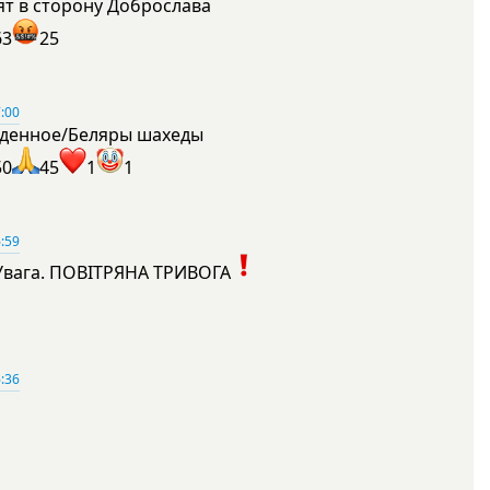
ят в сторону Доброслава
63
25
:00
денное/Беляры шахеды
50
45
1
1
:59
Увага. ПОВІТРЯНА ТРИВОГА
1
:36