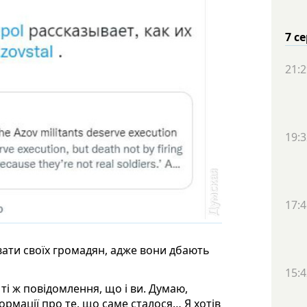
7 с
21:2
19:3
17:4
ати своїх громадян, адже вони дбають
15:4
і ж повідомлення, що і ви. Думаю,
ормації про те, що саме сталося… Я хотів