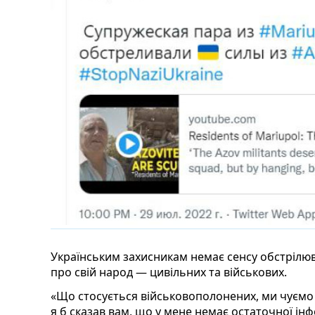
Українським захисникам немає сенсу обстрілюв
про свій народ — цивільних та військових.
«Що стосується військовополонених, ми чуємо т
я б сказав вам, що у мене немає остаточної інф