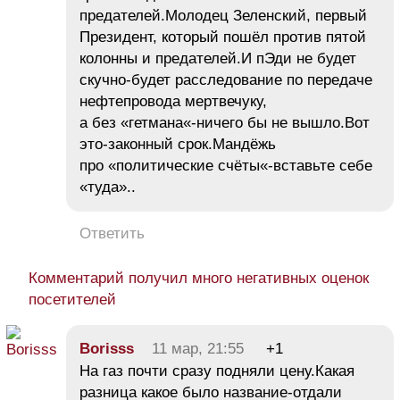
предателей.Молодец Зеленский, первый
Президент, который пошёл против пятой
колонны и предателей.И пЭди не будет
скучно-будет расследование по передаче
нефтепровода мертвечуку,
а без «гетмана«-ничего бы не вышло.Вот
это-законный срок.Мандёжь
про «политические счёты«-вставьте себе
«туда»..
Ответить
Комментарий получил много негативных оценок
посетителей
Borisss
11 мар, 21:55
+1
На газ почти сразу подняли цену.Какая
разница какое было название-отдали