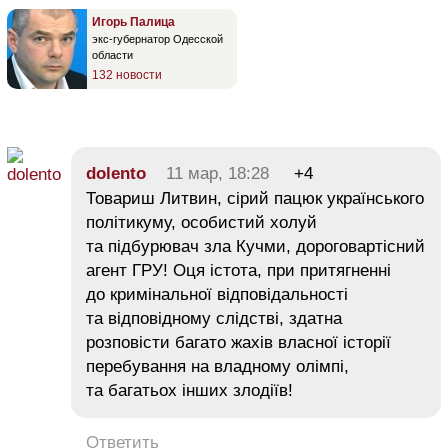
Игорь Палица
экс-губернатор Одесской
области
132 новости
dolento
11 мар, 18:28
+4
Товариш Литвин, сірий пацюк українського
політикуму, особистий холуй
та підбурювач зла Кучми, дороговартісний
агент ГРУ! Оця істота, при притягненні
до кримінальної відповідальності
та відповідному слідстві, здатна
розповісти багато жахів власної історії
перебування на владному олімпі,
та багатьох інших злодіїв!
Ответить