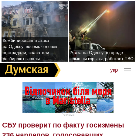
Комбинировання атака
на Одессу: восемь человек
пострадали, спасатели
Атака на Одессу: в городе
разбирают завалы
слышны взрывы, работает ПВО
укр
Реклама
СБУ проверит по факту госизмены
236 нардепов, голосовавших